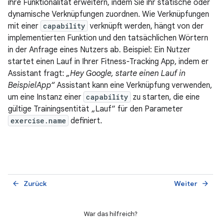
ihre Funktionalität erweitern, indem Sie ihr statische oder
dynamische Verknüpfungen zuordnen. Wie Verknüpfungen
mit einer
capability
verknüpft werden, hängt von der
implementierten Funktion und den tatsächlichen Wörtern
in der Anfrage eines Nutzers ab. Beispiel: Ein Nutzer
startet einen Lauf in Ihrer Fitness-Tracking App, indem er
Assistant fragt:
„Hey Google, starte einen Lauf in
BeispielApp“
Assistant kann eine Verknüpfung verwenden,
um eine Instanz einer
capability
zu starten, die eine
gültige Trainingsentität „Lauf“ für den Parameter
exercise.name
definiert.
Zurück
Weiter
arrow_back
arrow_forward
War das hilfreich?