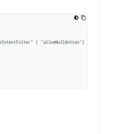
eIntentFilter"
|