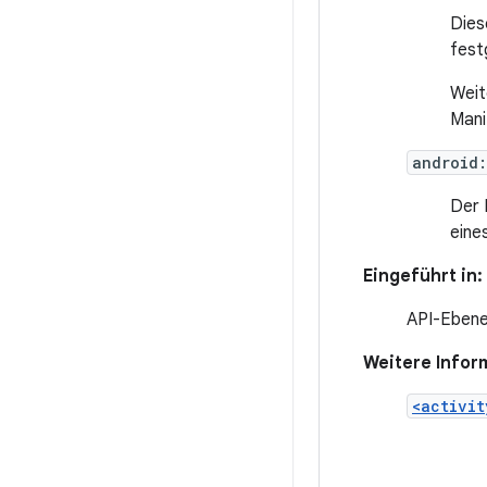
Dies
fest
Weit
Mani
android:
Der 
eine
Eingeführt in:
API-Ebene
Weitere Infor
<activit