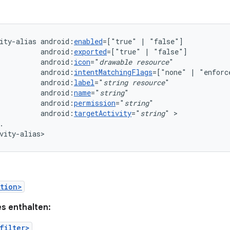
ity-alias
android:
enabled
=["true"
|
android:
exported
=["true"
|
android:
icon
="
drawable
resource
android:
intentMatchingFlags
=["none"
|
"enforc
android:
label
="
string
resource
android:
name
="
string
android:
permission
="
string
android:
targetActivity
="
string
"
.

vity-alias>
tion>
s enthalten:
filter>