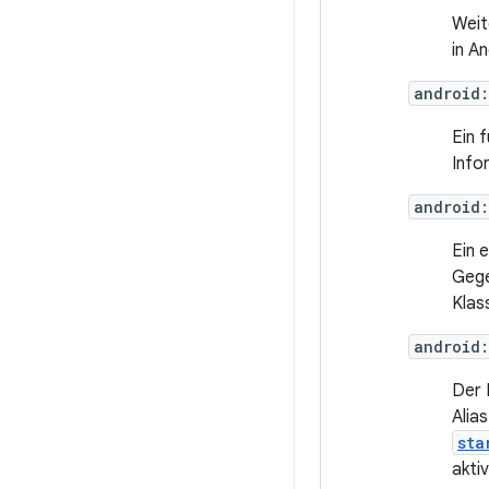
Weit
in A
android:
Ein 
Info
android
Ein 
Gege
Klas
android:
Der 
Alia
sta
aktiv