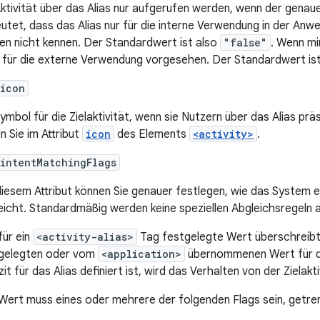
Aktivität über das Alias nur aufgerufen werden, wenn der gena
utet, dass das Alias nur für die interne Verwendung in der An
n nicht kennen. Der Standardwert ist also
"false"
. Wenn mi
s für die externe Verwendung vorgesehen. Der Standardwert is
:icon
Symbol für die Zielaktivität, wenn sie Nutzern über das Alias pr
n Sie im Attribut
icon
des Elements
<activity>
.
intentMatchingFlags
diesem Attribut können Sie genauer festlegen, wie das System
eicht. Standardmäßig werden keine speziellen Abgleichsregeln
für ein
<activity-alias>
Tag festgelegte Wert überschreibt 
gelegten oder vom
<application>
übernommenen Wert für di
izit für das Alias definiert ist, wird das Verhalten von der Zie
Wert muss eines oder mehrere der folgenden Flags sein, getre