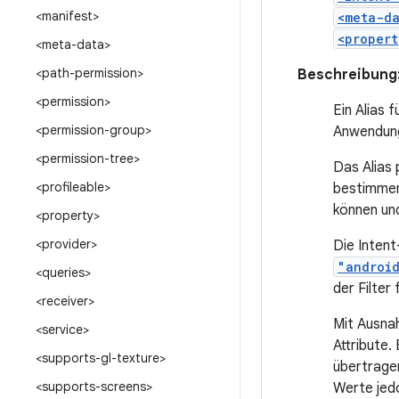
<manifest>
<meta-d
<propert
<meta-data>
<path-permission>
Beschreibung
<permission>
Ein Alias 
<permission-group>
Anwendung 
<permission-tree>
Das Alias 
<profileable>
bestimmen 
können un
<property>
<provider>
Die Intent
"androi
<queries>
der Filter 
<receiver>
Mit Ausn
<service>
Attribute.
<supports-gl-texture>
übertragen
<supports-screens>
Werte jedo