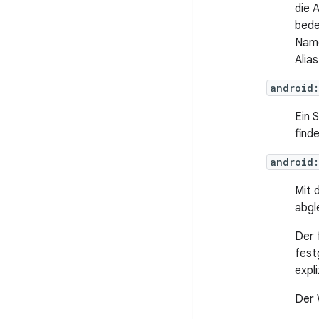
die 
bede
Name
Alia
android
Ein 
finde
android:
Mit 
abgl
Der 
fest
expl
Der 