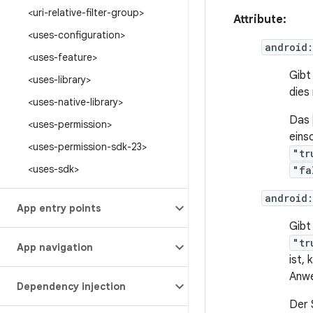
<uri-relative-filter-group>
Attribute:
<uses-configuration>
android
<uses-feature>
Gibt
<uses-library>
dies
<uses-native-library>
Das
<uses-permission>
einsc
<uses-permission-sdk-23>
"tr
<uses-sdk>
"fa
android
App entry points
Gibt
"tr
App navigation
ist,
Anwe
Dependency injection
Der 