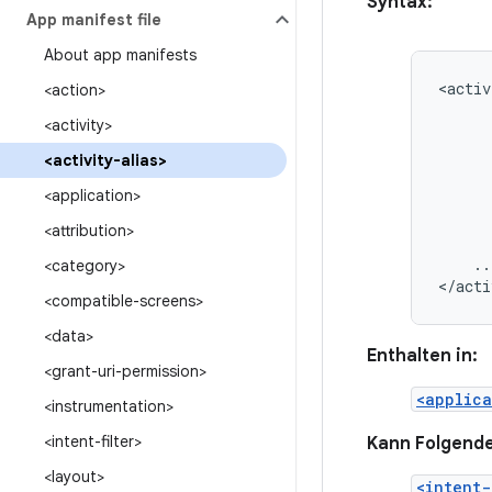
Syntax:
App manifest file
About app manifests
<activ
<action>
<activity>
<activity-alias>
<application>
<attribution>
..
<category>
</acti
<compatible-screens>
<data>
Enthalten in:
<grant-uri-permission>
<applica
<instrumentation>
<intent-filter>
Kann Folgende
<layout>
<intent-