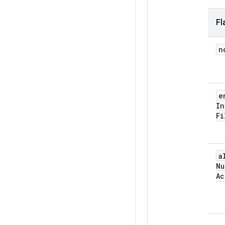
Fl
n
e
In
Fi
a
Nu
Ac