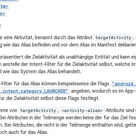
ata>
y>
:
für eine Aktivität, benannt durch das Attribut
targetActivity
.
wie das Alias befinden und vor dem Alias im Manifest deklarie
präsentiert die Zielaktivität als unabhängige Entität und kann e
anstelle der Intent-Filter für die Zielaktivität selbst, welche In
d wie das System das Alias behandelt.
-Filter für das Alias können beispielsweise die Flags
"android.
d.intent.category.LAUNCHER"
angeben, wodurch es im App-L
für die Zielaktivität selbst diese Flags festlegt.
ahme von
targetActivity
,
<activity-alias>
Attribute sind
 Bei Attributen in der Teilmenge werden keine der für das Ziel f
. Bei Attributen, die nicht in der Teilmenge enthalten sind, gelte
ch auch für das Alias.