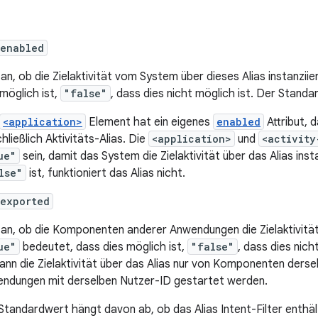
:enabled
 an, ob die Zielaktivität vom System über dieses Alias instanzii
 möglich ist,
"false"
, dass dies nicht möglich ist. Der Standa
<application>
Element hat ein eigenes
enabled
Attribut, 
hließlich Aktivitäts-Alias. Die
<application>
und
<activity
ue"
sein, damit das System die Zielaktivität über das Alias inst
lse"
ist, funktioniert das Alias nicht.
:exported
 an, ob die Komponenten anderer Anwendungen die Zielaktivität 
ue"
bedeutet, dass dies möglich ist,
"false"
, dass dies nic
 kann die Zielaktivität über das Alias nur von Komponenten der
ndungen mit derselben Nutzer-ID gestartet werden.
Standardwert hängt davon ab, ob das Alias Intent-Filter enthält