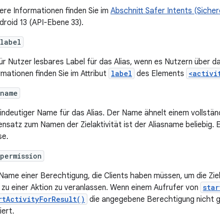
ere Informationen finden Sie im
Abschnitt Safer Intents (Sicher
ndroid 13 (API-Ebene 33).
label
für Nutzer lesbares Label für das Alias, wenn es Nutzern über da
rmationen finden Sie im Attribut
label
des Elements
<activi
:name
eindeutiger Name für das Alias. Der Name ähnelt einem vollständ
nsatz zum Namen der Zielaktivität ist der Aliasname beliebig. E
se.
permission
Name einer Berechtigung, die Clients haben müssen, um die Ziel
s zu einer Aktion zu veranlassen. Wenn einem Aufrufer von
star
rtActivityForResult()
die angegebene Berechtigung nicht gew
iert.