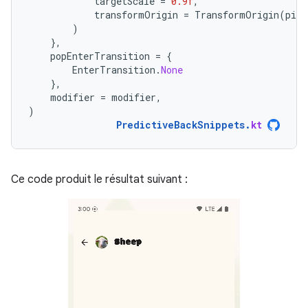
targetScale
=
0.9f
,
transformOrigin
=
TransformOrigin
(
pivo
)
},
popEnterTransition
=
{
EnterTransition
.
None
},
modifier
=
modifier
,
)
PredictiveBackSnippets
.
kt
Ce code produit le résultat suivant :