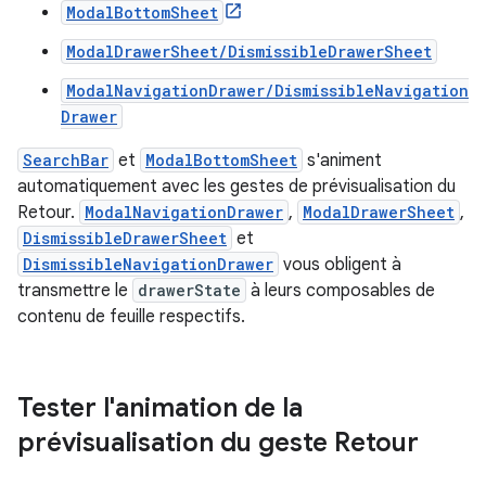
ModalBottomSheet
ModalDrawerSheet/DismissibleDrawerSheet
ModalNavigationDrawer/DismissibleNavigation
Drawer
SearchBar
et
ModalBottomSheet
s'animent
automatiquement avec les gestes de prévisualisation du
Retour.
ModalNavigationDrawer
,
ModalDrawerSheet
,
DismissibleDrawerSheet
et
DismissibleNavigationDrawer
vous obligent à
transmettre le
drawerState
à leurs composables de
contenu de feuille respectifs.
Tester l'animation de la
prévisualisation du geste Retour