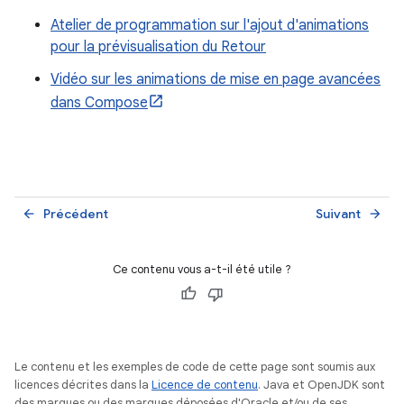
Atelier de programmation sur l'ajout d'animations
pour la prévisualisation du Retour
Vidéo sur les animations de mise en page avancées
dans Compose
Précédent
Suivant
arrow_back
arrow_forward
Ce contenu vous a-t-il été utile ?
Le contenu et les exemples de code de cette page sont soumis aux
licences décrites dans la
Licence de contenu
. Java et OpenJDK sont
des marques ou des marques déposées d'Oracle et/ou de ses