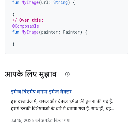
fun
MyImage
(
url
:
String
)
{
}
// Over this:
@Composable
fun
MyImage
(
painter
:
Painter
)
{
}
आपके लिए सुझाव
इमेज बिटमैप बनाम इमेज वेक्टर
इस दस्तावेज़ में, रास्टर और वेक्टर इमेज की तुलना की गई है.
इसमें उनकी विशेषताओं के बारे में बताया गया है. साथ ही, यह
बताया गया है कि उन्हें Jetpack Compose में ImageBitmap और
Jul 15, 2026
को अपडेट किया गया
ImageVector के तौर पर कैसे लोड और इस्तेमाल किया जाता है.