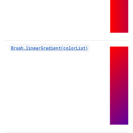
Brush.linearGradient(colorList)