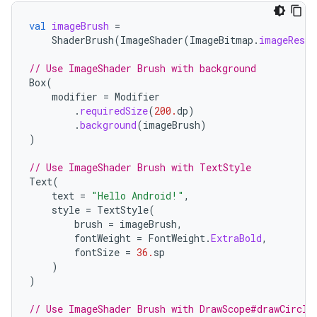
val
imageBrush
=
ShaderBrush
(
ImageShader
(
ImageBitmap
.
imageResou
// Use ImageShader Brush with background
Box
(
modifier
=
Modifier
.
requiredSize
(
200.
dp
)
.
background
(
imageBrush
)
)
// Use ImageShader Brush with TextStyle
Text
(
text
=
"Hello Android!"
,
style
=
TextStyle
(
brush
=
imageBrush
,
fontWeight
=
FontWeight
.
ExtraBold
,
fontSize
=
36.
sp
)
)
// Use ImageShader Brush with DrawScope#drawCircle