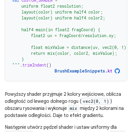
val
CUSTOM_SHADER
=
"""
    uniform float2 resolution;
    layout(color) uniform half4 color;
    layout(color) uniform half4 color2;
    half4 main(in float2 fragCoord) {
        float2 uv = fragCoord/resolution.xy;
        float mixValue = distance(uv, vec2(0, 1));
        return mix(color, color2, mixValue);
    }
"""
.
trimIndent
()
BrushExampleSnippets
.
kt
Powyższy shader przyjmuje 2 kolory wejściowe, oblicza
odległość od lewego dolnego rogu (
vec2(0, 1)
)
obszaru rysowania i wykonuje
mix
między 2 kolorami na
podstawie odległości. Daje to efekt gradientu.
Następnie utwórz pędzel shader i ustaw uniformy dla