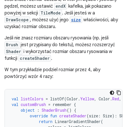
pędzel, możesz ustawić
endX
kafelka, jak pokazano
powyżej w sekcji
TileMode
. Jeśli jesteś w a
DrawScope
, możesz użyć jego
size
właściwości, aby
uzyskać rozmiar obszaru.
Jeśli nie znasz rozmiaru obszaru rysowania (np. jeśli
Brush
jest przypisany do tekstu), możesz rozszerzyć
Shader
i wykorzystać rozmiar obszaru rysowania w
funkcji
createShader
.
W tym przykładzie podziel rozmiar przez 4, aby
powtórzyć wzór 4 razy:
val
listColors
=
listOf
(
Color
.
Yellow
,
Color
.
Red
,
C
val
customBrush
=
remember
{
object
:
ShaderBrush
()
{
override
fun
createShader
(
size
:
Size
):
Sha
return
LinearGradientShader
(