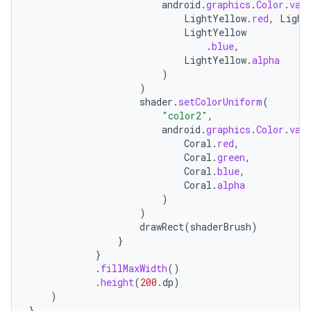
android
.
graphics
.
Color
.
val
LightYellow
.
red
,
Light
LightYellow
.
blue
,
LightYellow
.
alpha
)
)
shader
.
setColorUniform
(
"color2"
,
android
.
graphics
.
Color
.
val
Coral
.
red
,
Coral
.
green
,
Coral
.
blue
,
Coral
.
alpha
)
)
drawRect
(
shaderBrush
)
}
}
.
fillMaxWidth
()
.
height
(
200.
dp
)
)
}