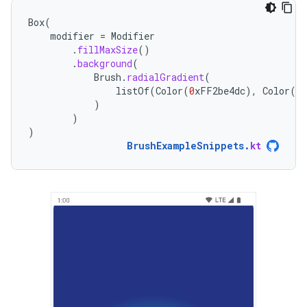
Box
(
modifier
=
Modifier
.
fillMaxSize
()
.
background
(
Brush
.
radialGradient
(
listOf
(
Color
(
0
xFF2be4dc
),
Color
(
0
)
)
)
BrushExampleSnippets
.
kt