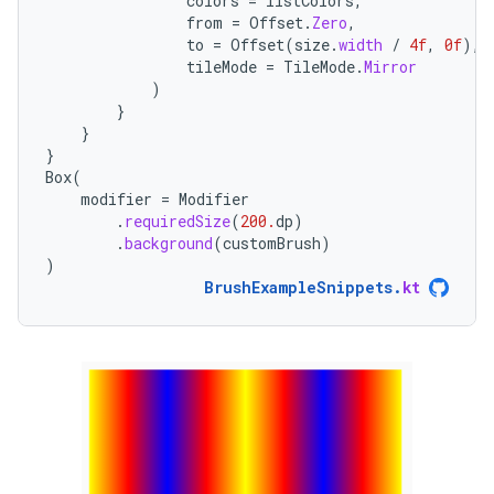
colors
=
listColors
,
from
=
Offset
.
Zero
,
to
=
Offset
(
size
.
width
/
4f
,
0f
),
tileMode
=
TileMode
.
Mirror
)
}
}
}
Box
(
modifier
=
Modifier
.
requiredSize
(
200.
dp
)
.
background
(
customBrush
)
)
BrushExampleSnippets
.
kt