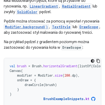
kilka wbudowanych pędzli, które są przydatne do
rysowania, np.
LinearGradient
,
RadialGradient
lub
zwykły
SolidColor
pędzel.
Pędzle można stosować za pomocą wywołań rysowania
Modifier.background()
,
TextStyle
lub
DrawScope
,
aby zastosować styl malowania do rysowanej treści.
Na przykład pędzel z gradientem poziomym można
zastosować do rysowania koła w
DrawScope
:
val
brush
=
Brush
.
horizontalGradient
(
listOf
(
Color
.
Canvas
(
modifier
=
Modifier
.
size
(
200.
dp
),
onDraw
=
{
drawCircle
(
brush
)
}
)
BrushExampleSnippets
.
kt