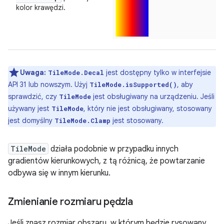
kolor krawędzi.
Uwaga:
jest dostępny tylko w interfejsie
TileMode.Decal
API 31 lub nowszym. Użyj
, aby
TileMode.isSupported()
sprawdzić, czy
jest obsługiwany na urządzeniu. Jeśli
TileMode
używany jest
, który nie jest obsługiwany, stosowany
TileMode
jest domyślny
jest stosowany.
TileMode.Clamp
TileMode
działa podobnie w przypadku innych
gradientów kierunkowych, z tą różnicą, że powtarzanie
odbywa się w innym kierunku.
Zmienianie rozmiaru pędzla
Jeśli znasz rozmiar obszaru, w którym będzie rysowany