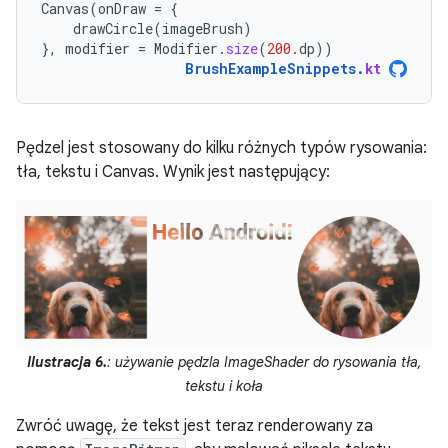
Canvas
(
onDraw
=
{
drawCircle
(
imageBrush
)
},
modifier
=
Modifier
.
size
(
200.
dp
))
BrushExampleSnippets
.
kt
Pędzel jest stosowany do kilku różnych typów rysowania:
tła, tekstu i Canvas. Wynik jest następujący:
Ilustracja 6.
: używanie pędzla ImageShader do rysowania tła,
tekstu i koła
Zwróć uwagę, że tekst jest teraz renderowany za