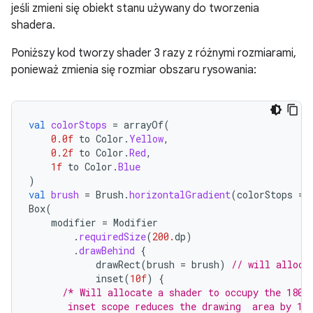
jeśli zmieni się obiekt stanu używany do tworzenia
shadera.
Poniższy kod tworzy shader 3 razy z różnymi rozmiarami,
ponieważ zmienia się rozmiar obszaru rysowania:
val
colorStops
=
arrayOf
(
0.0f
to
Color
.
Yellow
,
0.2f
to
Color
.
Red
,
1f
to
Color
.
Blue
)
val
brush
=
Brush
.
horizontalGradient
(
colorStops
=
Box
(
modifier
=
Modifier
.
requiredSize
(
200.
dp
)
.
drawBehind
{
drawRect
(
brush
=
brush
)
// will alloca
inset
(
10f
)
{
/* Will allocate a shader to occupy the 180 
       inset scope reduces the drawing  area by 10