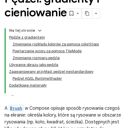
cieniowanie
Na tej stronie
Pędzle z gradientem
Zmienianie rozkładu kolorów za pomocą colorStops
Powtarzanie wzoru za pomocą TileMode
Zmienianie rozmiaru pędzla
Używanie obrazu jako pędzla
Zaawansowany przykład: pędzel niestandardowy
Pędzel AGSL RuntimeShader
Dodatkowe materiały
A
Brush
w Compose opisuje sposób rysowania czegoś
na ekranie: określa kolory, które są rysowane w obszarze
rysowania (np. koło, kwadrat, ścieżka). Dostępnych jest