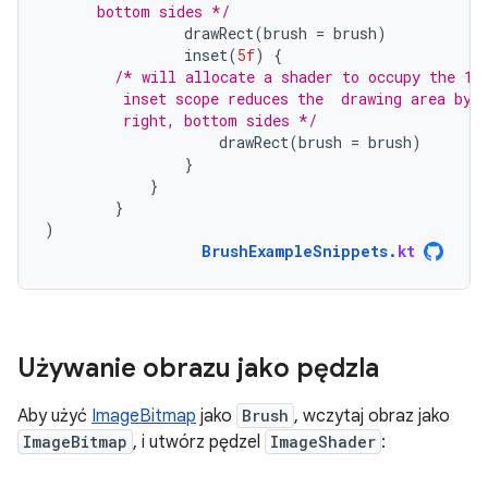
      bottom sides */
drawRect
(
brush
=
brush
)
inset
(
5f
)
{
/* will allocate a shader to occupy the 17
         inset scope reduces the  drawing area by 
         right, bottom sides */
drawRect
(
brush
=
brush
)
}
}
}
)
BrushExampleSnippets
.
kt
Używanie obrazu jako pędzla
Aby użyć
ImageBitmap
jako
Brush
, wczytaj obraz jako
ImageBitmap
, i utwórz pędzel
ImageShader
: