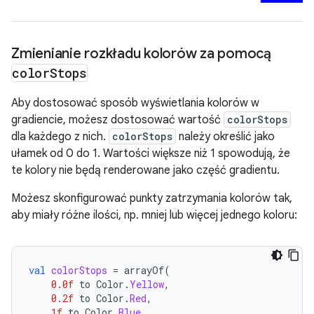
Zmienianie rozkładu kolorów za pomocą
color
Stops
Aby dostosować sposób wyświetlania kolorów w
gradiencie, możesz dostosować wartość
colorStops
dla każdego z nich.
colorStops
należy określić jako
ułamek od 0 do 1. Wartości większe niż 1 spowodują, że
te kolory nie będą renderowane jako część gradientu.
Możesz skonfigurować punkty zatrzymania kolorów tak,
aby miały różne ilości, np. mniej lub więcej jednego koloru:
val
colorStops
=
arrayOf
(
0.0f
to
Color
.
Yellow
,
0.2f
to
Color
.
Red
,
1f
to
Color
.
Blue