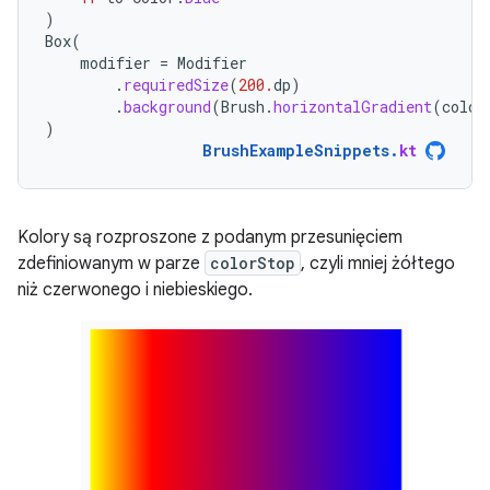
)
Box
(
modifier
=
Modifier
.
requiredSize
(
200.
dp
)
.
background
(
Brush
.
horizontalGradient
(
color
)
BrushExampleSnippets
.
kt
Kolory są rozproszone z podanym przesunięciem
zdefiniowanym w parze
colorStop
, czyli mniej żółtego
niż czerwonego i niebieskiego.