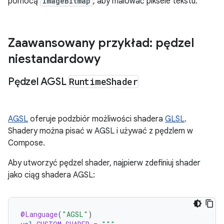
pomocą
ImageBitmap
, aby malować piksele tekstu.
Zaawansowany przykład: pędzel
niestandardowy
Pędzel AGSL
Runtime
Shader
AGSL
oferuje podzbiór możliwości shadera
GLSL
.
Shadery można pisać w AGSL i używać z pędzlem w
Compose.
Aby utworzyć pędzel shader, najpierw zdefiniuj shader
jako ciąg shadera AGSL:
@Language
(
"AGSL"
)