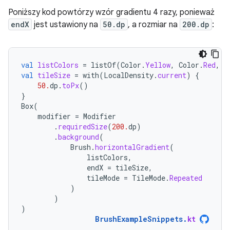
Poniższy kod powtórzy wzór gradientu 4 razy, ponieważ
endX
jest ustawiony na
50.dp
, a rozmiar na
200.dp
:
val
listColors
=
listOf
(
Color
.
Yellow
,
Color
.
Red
,
C
val
tileSize
=
with
(
LocalDensity
.
current
)
{
50.
dp
.
toPx
()
}
Box
(
modifier
=
Modifier
.
requiredSize
(
200.
dp
)
.
background
(
Brush
.
horizontalGradient
(
listColors
,
endX
=
tileSize
,
tileMode
=
TileMode
.
Repeated
)
)
)
BrushExampleSnippets
.
kt