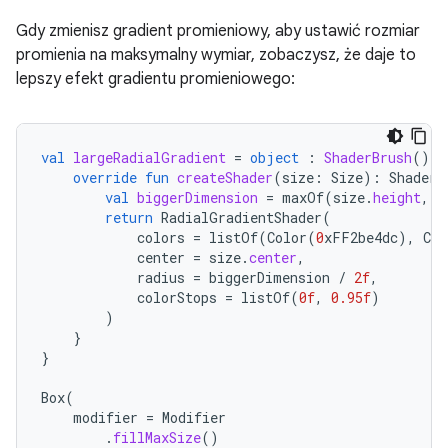
Gdy zmienisz gradient promieniowy, aby ustawić rozmiar
promienia na maksymalny wymiar, zobaczysz, że daje to
lepszy efekt gradientu promieniowego:
val
largeRadialGradient
=
object
:
ShaderBrush
()
{
override
fun
createShader
(
size
:
Size
):
Shader
val
biggerDimension
=
maxOf
(
size
.
height
,
s
return
RadialGradientShader
(
colors
=
listOf
(
Color
(
0
xFF2be4dc
),
Col
center
=
size
.
center
,
radius
=
biggerDimension
/
2f
,
colorStops
=
listOf
(
0f
,
0.95f
)
)
}
}
Box
(
modifier
=
Modifier
.
fillMaxSize
()