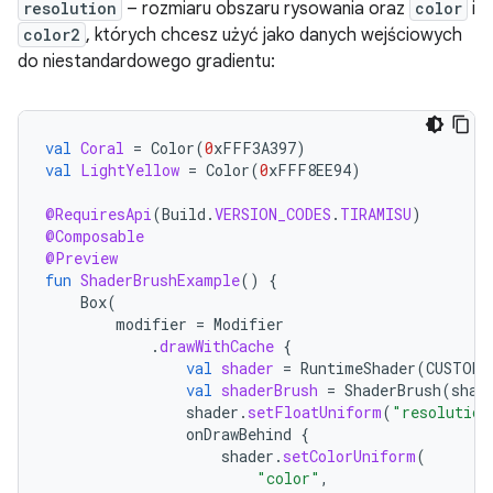
resolution
– rozmiaru obszaru rysowania oraz
color
i
color2
, których chcesz użyć jako danych wejściowych
do niestandardowego gradientu:
val
Coral
=
Color
(
0
xFFF3A397
)
val
LightYellow
=
Color
(
0
xFFF8EE94
)
@RequiresApi
(
Build
.
VERSION_CODES
.
TIRAMISU
)
@Composable
@Preview
fun
ShaderBrushExample
()
{
Box
(
modifier
=
Modifier
.
drawWithCache
{
val
shader
=
RuntimeShader
(
CUSTOM_
val
shaderBrush
=
ShaderBrush
(
shad
shader
.
setFloatUniform
(
"resolution
onDrawBehind
{
shader
.
setColorUniform
(
"color"
,