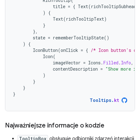
RichTooltip
(
title
=
{
Text
(
richTooltipSubheadT
)
{
Text
(
richTooltipText
)
}
},
state
=
rememberTooltipState
()
)
{
IconButton
(
onClick
=
{
/* Icon button's cl
Icon
(
imageVector
=
Icons
.
Filled
.
Info
,
contentDescription
=
"Show more in
)
}
}
}
Tooltips
.
kt
Najważniejsze informacje o kodzie
TooltipBox
obsługuje odbiorniki zdarzeń interakcji