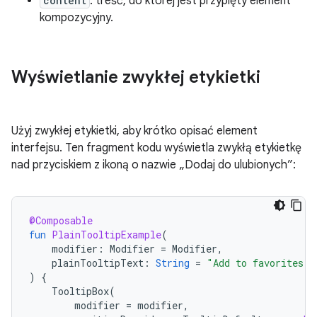
content
: treść, do której jest przypięty element
kompozycyjny.
Wyświetlanie zwykłej etykietki
Użyj zwykłej etykietki, aby krótko opisać element
interfejsu. Ten fragment kodu wyświetla zwykłą etykietkę
nad przyciskiem z ikoną o nazwie „Dodaj do ulubionych”:
@Composable
fun
PlainTooltipExample
(
modifier
:
Modifier
=
Modifier
,
plainTooltipText
:
String
=
"Add to favorites"
)
{
TooltipBox
(
modifier
=
modifier
,