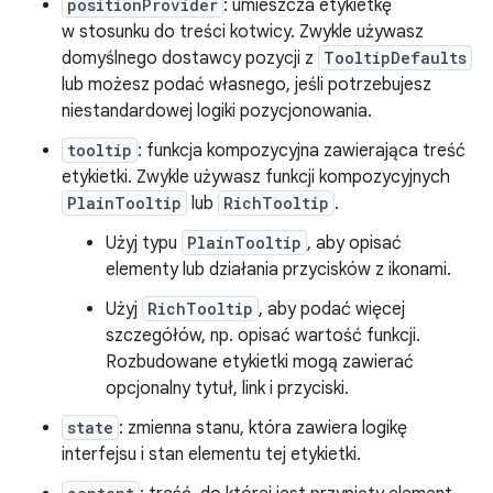
positionProvider
: umieszcza etykietkę
w stosunku do treści kotwicy. Zwykle używasz
domyślnego dostawcy pozycji z
TooltipDefaults
lub możesz podać własnego, jeśli potrzebujesz
niestandardowej logiki pozycjonowania.
tooltip
: funkcja kompozycyjna zawierająca treść
etykietki. Zwykle używasz funkcji kompozycyjnych
PlainTooltip
lub
RichTooltip
.
Użyj typu
PlainTooltip
, aby opisać
elementy lub działania przycisków z ikonami.
Użyj
RichTooltip
, aby podać więcej
szczegółów, np. opisać wartość funkcji.
Rozbudowane etykietki mogą zawierać
opcjonalny tytuł, link i przyciski.
state
: zmienna stanu, która zawiera logikę
interfejsu i stan elementu tej etykietki.