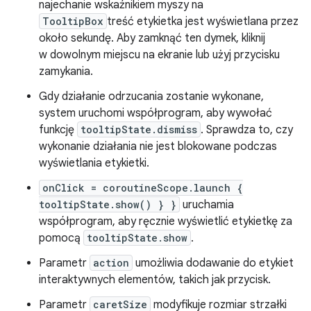
najechanie wskaźnikiem myszy na
TooltipBox
treść etykietka jest wyświetlana przez
około sekundę. Aby zamknąć ten dymek, kliknij
w dowolnym miejscu na ekranie lub użyj przycisku
zamykania.
Gdy działanie odrzucania zostanie wykonane,
system uruchomi współprogram, aby wywołać
funkcję
tooltipState.dismiss
. Sprawdza to, czy
wykonanie działania nie jest blokowane podczas
wyświetlania etykietki.
onClick = coroutineScope.launch {
tooltipState.show() } }
uruchamia
współprogram, aby ręcznie wyświetlić etykietkę za
pomocą
tooltipState.show
.
Parametr
action
umożliwia dodawanie do etykiet
interaktywnych elementów, takich jak przycisk.
Parametr
caretSize
modyfikuje rozmiar strzałki