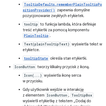
TooltipDefaults.rememberPlainTooltipPo
sitionProvider()
zapewnia domyślne
pozycjonowanie zwykłych etykietek.
tooltip
to funkcja lambda, która definiuje
treść etykietki za pomocą komponentu
PlainTooltip
.
Text(plainTooltipText)
wyświetla tekst w
etykietce.
tooltipState
określa stan etykietki.
IconButton
tworzy klikalny przycisk z ikoną.
Icon(...)
wyświetla ikonę serca
w przycisku.
Gdy użytkownik wejdzie w interakcję
z elementem
IconButton
,
TooltipBox
wyświetli etykietkę z tekstem „Dodaj do