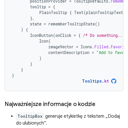
positionProvider
=
TooltipDefaults
.
remembe
tooltip
=
{
PlainTooltip
{
Text
(
plainTooltipText
)
},
state
=
rememberTooltipState
()
)
{
IconButton
(
onClick
=
{
/* Do something... 
Icon
(
imageVector
=
Icons
.
Filled
.
Favorit
contentDescription
=
"Add to favor
)
}
}
}
Tooltips
.
kt
Najważniejsze informacje o kodzie
TooltipBox
generuje etykietkę z tekstem „Dodaj
do ulubionych”.