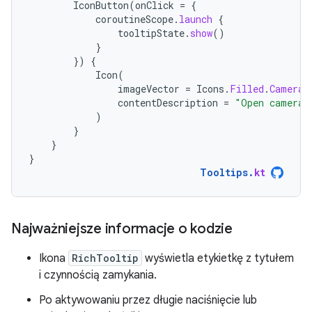
IconButton
(
onClick
=
{
coroutineScope
.
launch
{
tooltipState
.
show
()
}
})
{
Icon
(
imageVector
=
Icons
.
Filled
.
Camera
,
contentDescription
=
"Open camera"
)
}
}
}
Tooltips
.
kt
Najważniejsze informacje o kodzie
Ikona
RichTooltip
wyświetla etykietkę z tytułem
i czynnością zamykania.
Po aktywowaniu przez długie naciśnięcie lub