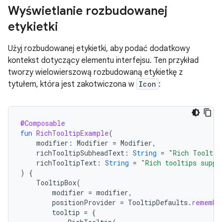
Wyświetlanie rozbudowanej
etykietki
Użyj rozbudowanej etykietki, aby podać dodatkowy
kontekst dotyczący elementu interfejsu. Ten przykład
tworzy wielowierszową rozbudowaną etykietkę z
tytułem, która jest zakotwiczona w
Icon
:
@Composable
fun
RichTooltipExample
(
modifier
:
Modifier
=
Modifier
,
richTooltipSubheadText
:
String
=
"Rich Tooltip
richTooltipText
:
String
=
"Rich tooltips suppo
)
{
TooltipBox
(
modifier
=
modifier
,
positionProvider
=
TooltipDefaults
.
remembe
tooltip
=
{