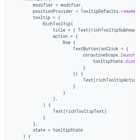
modifier
=
modifier
,
positionProvider
=
TooltipDefaults
.
remembe
tooltip
=
{
RichTooltip
(
title
=
{
Text
(
richTooltipSubheadT
action
=
{
Row
{
TextButton
(
onClick
=
{
coroutineScope
.
launch
tooltipState
.
dismi
}
})
{
Text
(
richTooltipAction
}
}
},
)
{
Text
(
richTooltipText
)
}
},
state
=
tooltipState
)
{