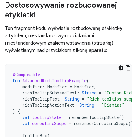
Dostosowywanie rozbudowanej
etykietki
Ten fragment kodu wyświetla rozbudowaną etykietkę
z tytułem, niestandardowymi działaniami
i niestandardowym znakiem wstawienia (strzałką)
wyświetlanym nad przyciskiem z ikoną aparatu:
@Composable
fun
AdvancedRichTooltipExample
(
modifier
:
Modifier
=
Modifier
,
richTooltipSubheadText
:
String
=
"Custom Rich 
richTooltipText
:
String
=
"Rich tooltips suppo
richTooltipActionText
:
String
=
"Dismiss"
)
{
val
tooltipState
=
rememberTooltipState
()
val
coroutineScope
=
rememberCoroutineScope
()
TooltipBox
(