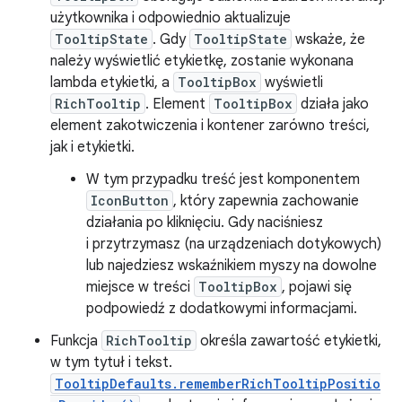
użytkownika i odpowiednio aktualizuje
TooltipState
. Gdy
TooltipState
wskaże, że
należy wyświetlić etykietkę, zostanie wykonana
lambda etykietki, a
TooltipBox
wyświetli
RichTooltip
. Element
TooltipBox
działa jako
element zakotwiczenia i kontener zarówno treści,
jak i etykietki.
W tym przypadku treść jest komponentem
IconButton
, który zapewnia zachowanie
działania po kliknięciu. Gdy naciśniesz
i przytrzymasz (na urządzeniach dotykowych)
lub najedziesz wskaźnikiem myszy na dowolne
miejsce w treści
TooltipBox
, pojawi się
podpowiedź z dodatkowymi informacjami.
Funkcja
RichTooltip
określa zawartość etykietki,
w tym tytuł i tekst.
TooltipDefaults.rememberRichTooltipPositio