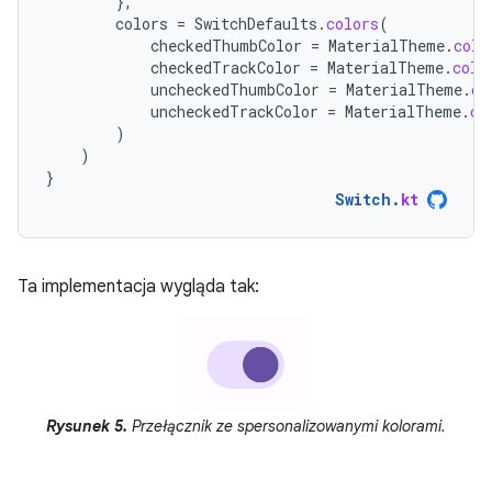
},
colors
=
SwitchDefaults
.
colors
(
checkedThumbColor
=
MaterialTheme
.
colo
checkedTrackColor
=
MaterialTheme
.
colo
uncheckedThumbColor
=
MaterialTheme
.
co
uncheckedTrackColor
=
MaterialTheme
.
co
)
)
}
Switch
.
kt
Ta implementacja wygląda tak:
Rysunek 5.
Przełącznik ze spersonalizowanymi kolorami.