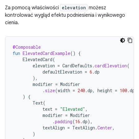
Za pomocą właściwości
elevation
możesz
kontrolować wygląd efektu podniesienia i wynikowego
cienia.
@Composable
fun
ElevatedCardExample
()
{
ElevatedCard
(
elevation
=
CardDefaults
.
cardElevation
(
defaultElevation
=
6.
dp
),
modifier
=
Modifier
.
size
(
width
=
240.
dp
,
height
=
100.
dp
)
)
{
Text
(
text
=
"Elevated"
,
modifier
=
Modifier
.
padding
(
16.
dp
),
textAlign
=
TextAlign
.
Center
,
)