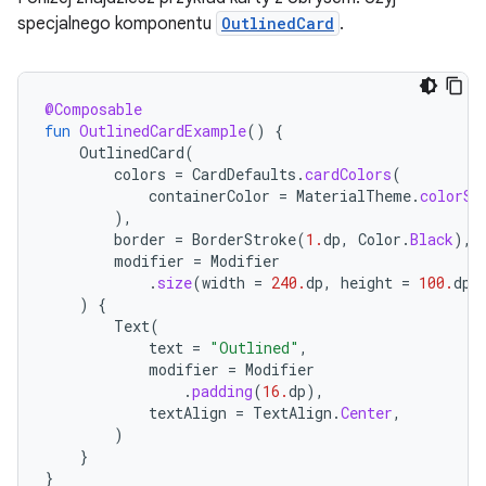
specjalnego komponentu
OutlinedCard
.
@Composable
fun
OutlinedCardExample
()
{
OutlinedCard
(
colors
=
CardDefaults
.
cardColors
(
containerColor
=
MaterialTheme
.
colorSc
),
border
=
BorderStroke
(
1.
dp
,
Color
.
Black
),
modifier
=
Modifier
.
size
(
width
=
240.
dp
,
height
=
100.
dp
)
)
{
Text
(
text
=
"Outlined"
,
modifier
=
Modifier
.
padding
(
16.
dp
),
textAlign
=
TextAlign
.
Center
,
)
}
}