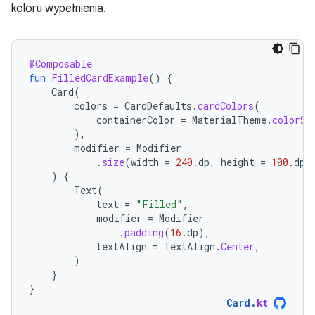
koloru wypełnienia.
@Composable
fun
FilledCardExample
()
{
Card
(
colors
=
CardDefaults
.
cardColors
(
containerColor
=
MaterialTheme
.
colorSc
),
modifier
=
Modifier
.
size
(
width
=
240.
dp
,
height
=
100.
dp
)
)
{
Text
(
text
=
"Filled"
,
modifier
=
Modifier
.
padding
(
16.
dp
),
textAlign
=
TextAlign
.
Center
,
)
}
}
Card
.
kt