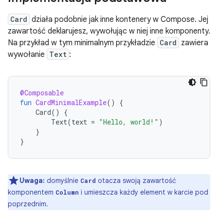
Card
działa podobnie jak inne kontenery w Compose. Jej
zawartość deklarujesz, wywołując w niej inne komponenty.
Na przykład w tym minimalnym przykładzie
Card
zawiera
wywołanie
Text
:
@Composable
fun
CardMinimalExample
()
{
Card
()
{
Text
(
text
=
"Hello, world!"
)
}
}
Uwaga:
domyślnie
otacza swoją zawartość
Card
komponentem
i umieszcza każdy element w karcie pod
Column
poprzednim.