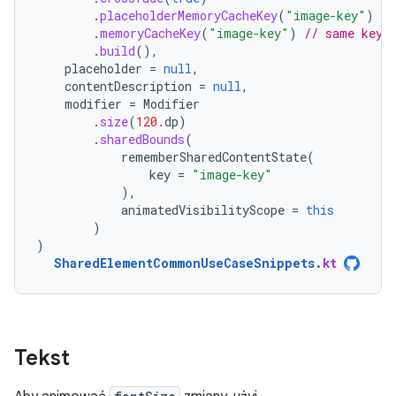
.
placeholderMemoryCacheKey
(
"image-key"
)
//
.
memoryCacheKey
(
"image-key"
)
// same key 
.
build
(),
placeholder
=
null
,
contentDescription
=
null
,
modifier
=
Modifier
.
size
(
120.
dp
)
.
sharedBounds
(
rememberSharedContentState
(
key
=
"image-key"
),
animatedVisibilityScope
=
this
)
)
SharedElementCommonUseCaseSnippets
.
kt
Tekst