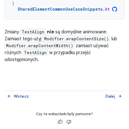
)
SharedElementCommonUseCaseSnippets
.
kt
Zmiany
TextAlign
nie
są domyślnie animowane.
Zamiast tego użyj
Modifier.wrapContentSize()
lub
Modifier.wrapContentWidth()
zamiast używać
różnych
TextAlign
w przypadku przejść
udostępnionych.
Wstecz
Dalej
arrow_back
arrow_forward
Czy te wskazówki były pomocne?