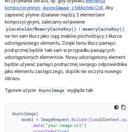
wczytywania obrazu, np. gdy używasz
elementu
kompozycyjnego
AsyncImage
z biblioteki Coil
. Aby
zapewnić płynne działanie między 2 elementami
kompozycyjnymi, zalecamy ustawienie
placeholderMemoryCacheKey()
i
memoryCacheKey()
na ten sam klucz jako ciąg znaków pochodzący z klucza
udostępnionego elementu. Dzięki temu klucz pamięci
podręcznej będzie taki sam w przypadku pasujących
udostępnionych elementów. Nowy udostępniony element
będzie używać pamięci podręcznej swojego odpowiednika
jako elementu zastępczego, dopóki nie wczyta nowego
obrazu.
Typowe użycie
AsyncImage
wygląda tak:
AsyncImage
(
model
=
ImageRequest
.
Builder
(
LocalContext
.
curr
.
data
(
"your-image-url"
)
.
crossfade
(
true
)