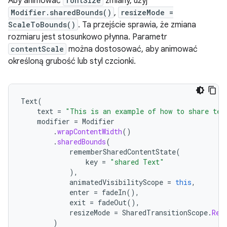
Aby animować
fontSize
zmiany, użyj
Modifier.sharedBounds()
,
resizeMode =
ScaleToBounds()
. Ta przejście sprawia, że zmiana
rozmiaru jest stosunkowo płynna. Parametr
contentScale
można dostosować, aby animować
określoną grubość lub styl czcionki.
Text
(
text
=
"This is an example of how to share tex
modifier
=
Modifier
.
wrapContentWidth
()
.
sharedBounds
(
rememberSharedContentState
(
key
=
"shared Text"
),
animatedVisibilityScope
=
this
,
enter
=
fadeIn
(),
exit
=
fadeOut
(),
resizeMode
=
SharedTransitionScope
.
Res
)