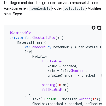
festlegen und der übergeordneten zusammensetzbaren
Funktion einen
toggleable
- oder
selectable
-Modifier
hinzufügen.
@Composable
private
fun
CheckableRow
()
{
MaterialTheme
{
var
checked
by
remember
{
mutableStateOf
(
f
Row
(
Modifier
.
toggleable
(
value
=
checked
,
role
=
Role
.
Checkbox
,
onValueChange
=
{
checked
=
!
c
)
.
padding
(
16.
dp
)
.
fillMaxWidth
()
)
{
Text
(
"Option"
,
Modifier
.
weight
(
1f
))
Checkbox
(
checked
=
checked
,
onCheckedC