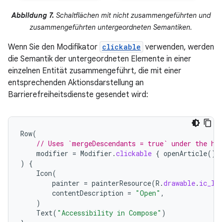
Abbildung 7.
Schaltflächen mit nicht zusammengeführten und
zusammengeführten untergeordneten Semantiken.
Wenn Sie den Modifikator
clickable
verwenden, werden
die Semantik der untergeordneten Elemente in einer
einzelnen Entität zusammengeführt, die mit einer
entsprechenden Aktionsdarstellung an
Barrierefreiheitsdienste gesendet wird:
Row
(
// Uses `mergeDescendants = true` under the ho
modifier
=
Modifier
.
clickable
{
openArticle
()
)
{
Icon
(
painter
=
painterResource
(
R
.
drawable
.
ic_lo
contentDescription
=
"Open"
,
)
Text
(
"Accessibility in Compose"
)