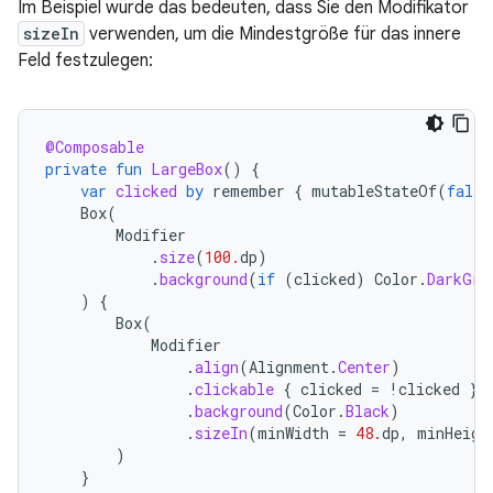
Im Beispiel würde das bedeuten, dass Sie den Modifikator
sizeIn
verwenden, um die Mindestgröße für das innere
Feld festzulegen:
@Composable
private
fun
LargeBox
()
{
var
clicked
by
remember
{
mutableStateOf
(
false
Box
(
Modifier
.
size
(
100.
dp
)
.
background
(
if
(
clicked
)
Color
.
DarkGra
)
{
Box
(
Modifier
.
align
(
Alignment
.
Center
)
.
clickable
{
clicked
=
!
clicked
}
.
background
(
Color
.
Black
)
.
sizeIn
(
minWidth
=
48.
dp
,
minHeigh
)
}