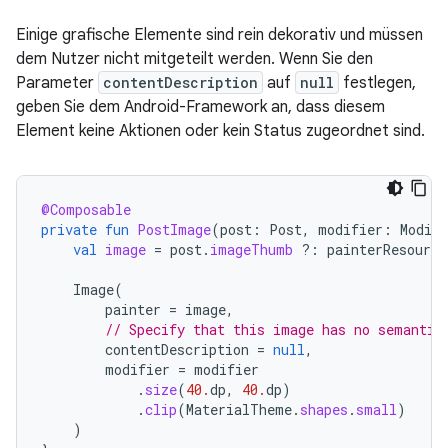
Einige grafische Elemente sind rein dekorativ und müssen
dem Nutzer nicht mitgeteilt werden. Wenn Sie den
Parameter
contentDescription
auf
null
festlegen,
geben Sie dem Android-Framework an, dass diesem
Element keine Aktionen oder kein Status zugeordnet sind.
@Composable
private
fun
PostImage
(
post
:
Post
,
modifier
:
Modifi
val
image
=
post
.
imageThumb
?:
painterResource
Image
(
painter
=
image
,
// Specify that this image has no semantic
contentDescription
=
null
,
modifier
=
modifier
.
size
(
40.
dp
,
40.
dp
)
.
clip
(
MaterialTheme
.
shapes
.
small
)
)