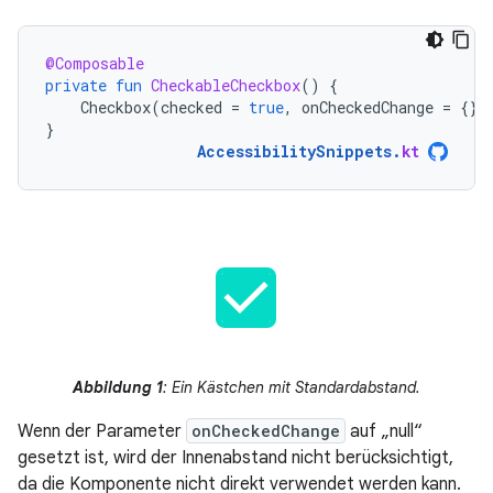
@Composable
private
fun
CheckableCheckbox
()
{
Checkbox
(
checked
=
true
,
onCheckedChange
=
{})
}
AccessibilitySnippets
.
kt
Abbildung 1
: Ein Kästchen mit Standardabstand.
Wenn der Parameter
onCheckedChange
auf „null“
gesetzt ist, wird der Innenabstand nicht berücksichtigt,
da die Komponente nicht direkt verwendet werden kann.