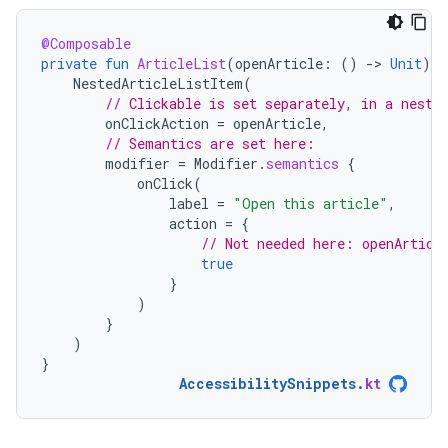
@Composable
private
fun
ArticleList
(
openArticle
:
()
-
>
Unit
)
{
NestedArticleListItem
(
// Clickable is set separately, in a neste
onClickAction
=
openArticle
,
// Semantics are set here:
modifier
=
Modifier
.
semantics
{
onClick
(
label
=
"Open this article"
,
action
=
{
// Not needed here: openArticl
true
}
)
}
)
}
AccessibilitySnippets
.
kt