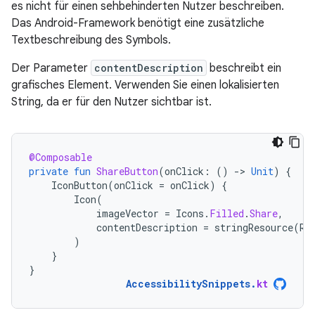
es nicht für einen sehbehinderten Nutzer beschreiben.
Das Android-Framework benötigt eine zusätzliche
Textbeschreibung des Symbols.
Der Parameter
contentDescription
beschreibt ein
grafisches Element. Verwenden Sie einen lokalisierten
String, da er für den Nutzer sichtbar ist.
@Composable
private
fun
ShareButton
(
onClick
:
()
-
>
Unit
)
{
IconButton
(
onClick
=
onClick
)
{
Icon
(
imageVector
=
Icons
.
Filled
.
Share
,
contentDescription
=
stringResource
(
R
.
)
}
}
AccessibilitySnippets
.
kt