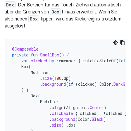
Box
. Der Bereich für das Touch-Ziel wird automatisch
über die Grenzen von
Box
hinaus erweitert. Wenn Sie
also neben
Box
tippen, wird das Klickereignis trotzdem
ausgelöst.
@Composable
private
fun
SmallBox
()
{
var
clicked
by
remember
{
mutableStateOf
(
false
Box
(
Modifier
.
size
(
100.
dp
)
.
background
(
if
(
clicked
)
Color
.
DarkGra
)
{
Box
(
Modifier
.
align
(
Alignment
.
Center
)
.
clickable
{
clicked
=
!
clicked
}
.
background
(
Color
.
Black
)
.
size
(
1.
dp
)
)