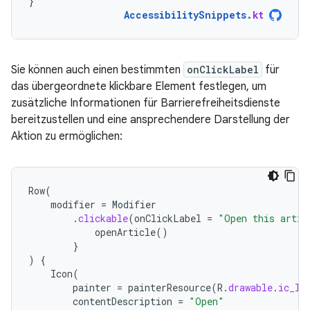
}
AccessibilitySnippets
.
kt
Sie können auch einen bestimmten
onClickLabel
für
das übergeordnete klickbare Element festlegen, um
zusätzliche Informationen für Barrierefreiheitsdienste
bereitzustellen und eine ansprechendere Darstellung der
Aktion zu ermöglichen:
Row
(
modifier
=
Modifier
.
clickable
(
onClickLabel
=
"Open this artic
openArticle
()
}
)
{
Icon
(
painter
=
painterResource
(
R
.
drawable
.
ic_lo
contentDescription
=
"Open"