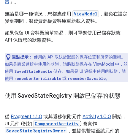
器
」。
無論是哪一種情況，您都應使用
ViewModel
，避免在設定
變更期間，浪費資源從資料庫重新載入資料。
如果保留 UI 資料既簡單簡易，則可單獨使用已儲存狀態
API 保留您的狀態資料。
重點提示：
使用的 API 取決於狀態的保存位置和所需的邏輯。
如果是
商業邏輯
中使用的狀態，請將狀態保存在 ViewModel 中，並
使用
儲存。如果是
UI 邏輯
中使用的狀態，請
SavedStateHandle
使用
或
。
rememberSerializable
rememberSaveable
使用 Saved
State
Registry 開啟已儲存的狀態
從
Fragment 1.1.0
或其遞移依附元件
Activity 1.0.0
開始，
UI 元件 (例如
ComponentActivity
) 會實作
SavedStateRegistryOwner
，並提供繫結至該元件的