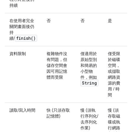
持續
在使用者完全
否
否
是
關閉畫面後仍
持
finish(
)
續/
資料限制
複雜物件沒
僅適用於
僅受限
有問題，但
原始型別
於磁碟
儲存空間會
和簡易的
空間，
因可用記憶
小型物
或擷取
體而受限
件，例如
網路資
String
源的費
用 / 時
間
讀取/寫入時間
快 (只須存取
慢 (須執
慢 (須
記憶體)
行序列化/
存取磁
去序列化
碟或執
作業)
行網路