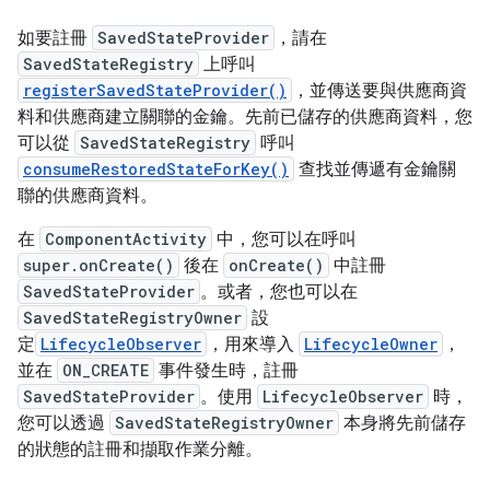
如要註冊
SavedStateProvider
，請在
SavedStateRegistry
上呼叫
registerSavedStateProvider()
，並傳送要與供應商資
料和供應商建立關聯的金鑰。先前已儲存的供應商資料，您
可以從
SavedStateRegistry
呼叫
consumeRestoredStateForKey()
查找並傳遞有金鑰關
聯的供應商資料。
在
ComponentActivity
中，您可以在呼叫
super.onCreate()
後在
onCreate()
中註冊
SavedStateProvider
。或者，您也可以在
SavedStateRegistryOwner
設
定
LifecycleObserver
，用來導入
LifecycleOwner
，
並在
ON_CREATE
事件發生時，註冊
SavedStateProvider
。使用
LifecycleObserver
時，
您可以透過
SavedStateRegistryOwner
本身將先前儲存
的狀態的註冊和擷取作業分離。