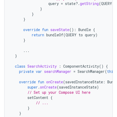
query
=
state
?.
getString
(
QUERY
)
}
}
}
override
fun
saveState
():
Bundle
{
return
bundleOf
(
QUERY
to
query
)
}
...
}
class
SearchActivity
:
ComponentActivity
()
{
private
var
searchManager
=
SearchManager
(
this
override
fun
onCreate
(
savedInstanceState
:
Bund
super
.
onCreate
(
savedInstanceState
)
// Set up your Compose UI here
setContent
{
// ...
}
}