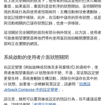
在上述完全關閉的狀況下，使用者的假設是他們已永久離開
畫面，如果返回，畫面則是從乾淨的狀態開始。這些關閉情
境的系統行為與使用者預期相符：主機活動例項會遭刪除，
並從記憶體中移除。此外，在活動中儲存的所有狀態，或是
與活動相關的已儲存狀態記錄，也會一併移除。
這項關於完全關閉的規則有部分例外情況，比方說，使用者
可能會期望瀏覽器將他們導向使用返回按鈕離開瀏覽器前，
當時正在瀏覽的網頁。
系統啟動的使用者介面狀態關閉
在設定變更 (例如旋轉或切換至多視窗模式) 的過程中，使
用者會期望畫面的 UI 狀態保持不變。不過，當這類設定變
更發生時，系統會刪除主機活動，清除任何儲存在其中的
UI 狀態。如要進一步瞭解裝置設定，請參閱「
回應該
Jetpack Compose 中的設定變更
」。
請注意，雖然可以覆寫修改設定的預設行為，但不建議這麼
做。詳情請參閱「
處理設定變更
」。