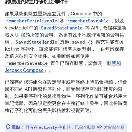
啟動的程序終止事件
如果系統刪除並重新建立元件，Compose 中的
rememberSerializable
和
rememberSaveable
，以及
ViewModel 中的
SavedStateHandle
等 API，會儲存重新
載入 UI 狀態所需的資料。為更有效率地處理複雜的資料結
構，
SavedStateHandle
透過
saved {}
擴充功能支援
Kotlinx 序列化，讓您能連同標準原始型別，一併無縫保存
及還原型別安全物件。如要瞭解如何使用
rememberSaveable
實作已儲存狀態，請參閱「
狀態和
Jetpack Compose
」。
已儲存的狀態組合在設定變更或程序終止時仍會持續，但會
因不同的 API 將資料序列化，而受到儲存空間和速度的限
制。如果要序列化的是複雜物件，序列化作業可能會耗用大
量記憶體。因為設定變更會在主執行緒上發生，因此長時間
執行序列化可能會丟失影格數和視覺延遲。
重點：
只有在
停止時，已儲存狀態 API 才會儲存寫
Activity