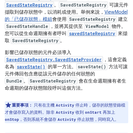
SavedStateRegistry
。
SavedStateRegistry
可讓元件
擷取到儲存狀態中，以消耗或使用。舉例來說，
ViewModel
的「已儲存狀態」模組
會使用
SavedStateRegistry
建立
SavedStateHandle
，並將其提供至
ViewModel
物件。
您可以從生命週期擁有者呼叫
savedStateRegistry
來擷
取
SavedStateRegistry
。
影響已儲存狀態的元件必須導入
SavedStateRegistry.SavedStateProvider
，這會定義
名為
saveState()
的單一方法。
saveState()
方法可讓
元件傳回包含應從該元件儲存的任何狀態的
Bundle
。
SavedStateRegistry
會在生命週期擁有者生
命週期的儲存狀態階段呼叫這個方法。
重要事項：
只有在主機
停止時，儲存的狀態登錄檔
Activity
才會儲存寫入的資料。除非
收到
再加上
Activity
onStart
，否則系統不會儲存
停止狀態，同時寫入。
onStop
Activity