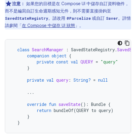
注意：
如果您的目標是在 Compose UI 中儲存自訂資料物件，
而不是編寫自訂生命週期感知元件，則不需要直接掛鉤至
。請改用
或自訂
。詳情
SavedStateRegistry
@Parcelize
Saver
請參閱「
在 Compose 中儲存 UI 狀態
」。
class
SearchManager
:
SavedStateRegistry
.
SavedSt
companion
object
{
private
const
val
QUERY
=
"query"
}
private
val
query
:
String?
=
null
...
override
fun
saveState
():
Bundle
{
return
bundleOf
(
QUERY
to
query
)
}
}