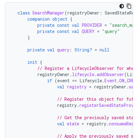
class
SearchManager
(
registryOwner
:
SavedStateReg
companion
object
{
private
const
val
PROVIDER
=
"search_man
private
const
val
QUERY
=
"query"
}
private
val
query
:
String?
=
null
init
{
// Register a LifecycleObserver for when
registryOwner
.
lifecycle
.
addObserver
(
Life
if
(
event
==
Lifecycle
.
Event
.
ON_CREA
val
registry
=
registryOwner
.
sav
// Register this object for futu
registry
.
registerSavedStateProvi
// Get the previously saved stat
val
state
=
registry
.
consumeRest
// Apply the previously saved st