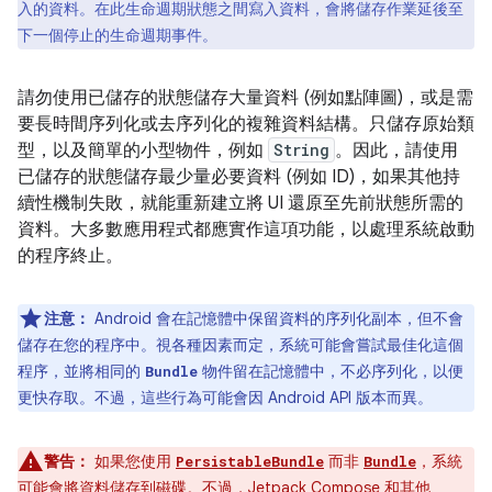
入的資料。在此生命週期狀態之間寫入資料，會將儲存作業延後至
下一個停止的生命週期事件。
請勿使用已儲存的狀態儲存大量資料 (例如點陣圖)，或是需
要長時間序列化或去序列化的複雜資料結構。只儲存原始類
型，以及簡單的小型物件，例如
String
。因此，請使用
已儲存的狀態儲存最少量必要資料 (例如 ID)，如果其他持
續性機制失敗，就能重新建立將 UI 還原至先前狀態所需的
資料。大多數應用程式都應實作這項功能，以處理系統啟動
的程序終止。
注意：
Android 會在記憶體中保留資料的序列化副本，但不會
儲存在您的程序中。視各種因素而定，系統可能會嘗試最佳化這個
程序，並將相同的
物件留在記憶體中，不必序列化，以便
Bundle
更快存取。不過，這些行為可能會因 Android API 版本而異。
警告：
如果您使用
而非
，系統
PersistableBundle
Bundle
可能會將資料儲存到磁碟。不過，Jetpack Compose 和其他