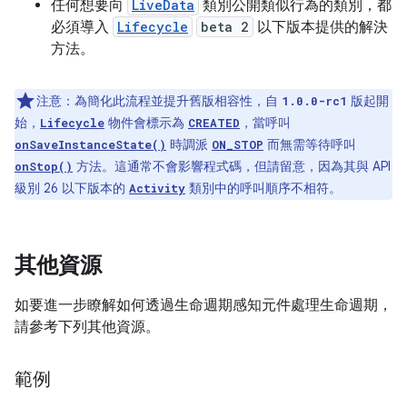
任何想要向
LiveData
類別公開類似行為的類別，都
必須導入
Lifecycle
beta 2
以下版本提供的解決
方法。
注意：
為簡化此流程並提升舊版相容性，自
版起開
1.0.0-rc1
始，
物件會標示為
，當呼叫
Lifecycle
CREATED
時調派
而無需等待呼叫
onSaveInstanceState()
ON_STOP
方法。這通常不會影響程式碼，但請留意，因為其與 API
onStop()
級別 26 以下版本的
類別中的呼叫順序不相符。
Activity
其他資源
如要進一步瞭解如何透過生命週期感知元件處理生命週期，
請參考下列其他資源。
範例