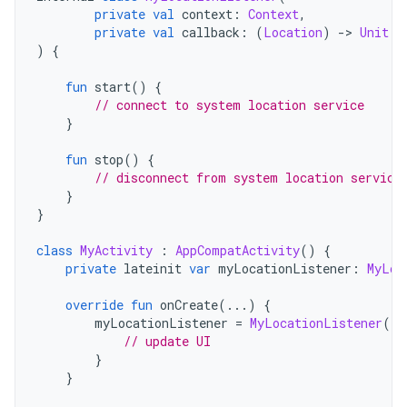
private
val
 context
:
Context
,
private
val
 callback
:
(
Location
)
->
Unit
)
{
fun
 start
()
{
// connect to system location service
}
fun
 stop
()
{
// disconnect from system location service
}
}
class
MyActivity
:
AppCompatActivity
()
{
private
 lateinit 
var
 myLocationListener
:
MyLoc
override
fun
 onCreate
(...)
{
        myLocationListener 
=
MyLocationListener
(
th
// update UI
}
}