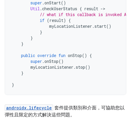
super
.
onStart
()
Util
.
checkUserStatus 
{
 result 
->
// what if this callback is invoked AF
if
(
result
)
{
                myLocationListener
.
start
()
}
}
}
public
override
fun
 onStop
()
{
super
.
onStop
()
        myLocationListener
.
stop
()
}
}
androidx.lifecycle
套件提供類別和介面，可協助您以
彈性且限定的方式解決這些問題。