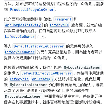
方法。如果您嘗試管理整個應用程式程序的生命週期，請參
閱
ProcessLifecycleOwner
。
此介面可提取個別類別 (例如
Fragment
和
AppCompatActivity
) 的
Lifecycle
擁有權，並允許編
寫與其運作的元件。任何自訂應用程式類別都可以導入
LifecycleOwner
介面。
導入
DefaultLifecycleObserver
的元件可與導入
LifecycleOwner
的元件完美搭配運作，因為擁有者可以
提供方便觀測器註冊觀看的生命週期。
以位置追蹤範例來說，我們可以將
MyLocationListener
類別導入
DefaultLifecycleObserver
，然後再使用活動
的
Lifecycle
onCreate()
方法將其初始化。此做法可
讓
MyLocationListener
類別發揮自給自足的能力，這表
示為了因應生命週期狀態的變化而回應的邏輯是在
MyLocationListener
中而非在活動中宣告。將個別元件
儲存在其專屬邏輯中，就能更輕鬆地管理活動和片段邏輯。