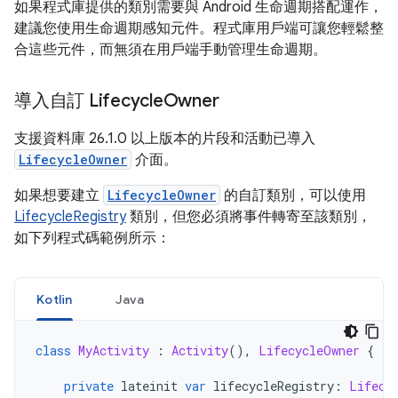
如果程式庫提供的類別需要與 Android 生命週期搭配運作，
建議您使用生命週期感知元件。程式庫用戶端可讓您輕鬆整
合這些元件，而無須在用戶端手動管理生命週期。
導入自訂 Lifecycle
Owner
支援資料庫 26.1.0 以上版本的片段和活動已導入
LifecycleOwner
介面。
如果想要建立
LifecycleOwner
的自訂類別，可以使用
LifecycleRegistry
類別，但您必須將事件轉寄至該類別，
如下列程式碼範例所示：
Kotlin
Java
class
MyActivity
:
Activity
(),
LifecycleOwner
{
private
 lateinit 
var
 lifecycleRegistry
:
Lifecy