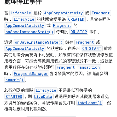
處理停止事件
當
Lifecycle
屬於
AppCompatActivity
或
Fragment
時，
Lifecycle
的狀態會變更為
CREATED
，且會在呼叫
AppCompatActivity
或
Fragment
的
onSaveInstanceState()
時調度
ON_STOP
事件。
透過
onSaveInstanceState()
儲存
Fragment
或
AppCompatActivity
的狀態時，在呼叫
ON_START
前將
其使用者介面視為不可變動。如果嘗試在儲存狀態後修改使
用者介面，可能會導致應用程式的導覽狀態不一致，這就是
應用程序在儲存狀態後運行
FragmentTransaction
時，
FragmentManager
會引發異常的原因。詳情請參閱
commit()
。
若觀測器的相關
Lifecycle
不是最低可接受的
STARTED
，則
LiveData
透過嚴禁呼叫其觀測器來避免
方塊外的極端案例。幕後作業會先呼叫
isAtLeast()
，然
後再決定叫用其觀測器。