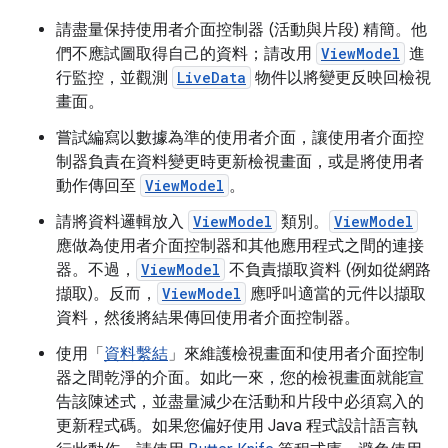
請盡量保持使用者介面控制器 (活動與片段) 精簡。他
們不應試圖取得自己的資料；請改用
ViewModel
進
行監控，並觀測
LiveData
物件以將變更反映回檢視
畫面。
嘗試編寫以數據為準的使用者介面，讓使用者介面控
制器負責在資料變更時更新檢視畫面，或是將使用者
動作傳回至
ViewModel
。
請將資料邏輯放入
ViewModel
類別。
ViewModel
應做為使用者介面控制器和其他應用程式之間的連接
器。不過，
ViewModel
不負責擷取資料 (例如從網路
擷取)。反而，
ViewModel
應呼叫適當的元件以擷取
資料，然後將結果傳回使用者介面控制器。
使用「
資料繫結
」來維護檢視畫面和使用者介面控制
器之間乾淨的介面。如此一來，您的檢視畫面就能宣
告該陳述式，並盡量減少在活動和片段中必須寫入的
更新程式碼。如果您偏好使用 Java 程式設計語言執