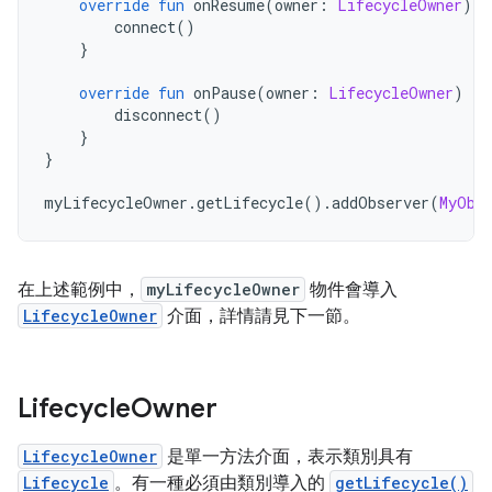
override
fun
 onResume
(
owner
:
LifecycleOwner
)
{
        connect
()
}
override
fun
 onPause
(
owner
:
LifecycleOwner
)
{
        disconnect
()
}
}
myLifecycleOwner
.
getLifecycle
().
addObserver
(
MyObs
在上述範例中，
myLifecycleOwner
物件會導入
LifecycleOwner
介面，詳情請見下一節。
Lifecycle
Owner
LifecycleOwner
是單一方法介面，表示類別具有
Lifecycle
。有一種必須由類別導入的
getLifecycle()