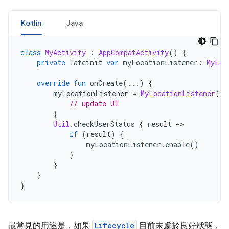
Kotlin
Java
class
MyActivity
:
AppCompatActivity
()
{
private
 lateinit 
var
 myLocationListener
:
MyLoc
override
fun
 onCreate
(...)
{
        myLocationListener 
=
MyLocationListener
(
th
// update UI
}
Util
.
checkUserStatus 
{
 result 
->
if
(
result
)
{
                myLocationListener
.
enable
()
}
}
}
}
最常見的用途是，如果
Lifecycle
目前未處於良好狀態，