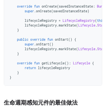
override
fun
 onCreate
(
savedInstanceState
:
Bund
super
.
onCreate
(
savedInstanceState
)
        lifecycleRegistry 
=
LifecycleRegistry
(
this
        lifecycleRegistry
.
markState
(
Lifecycle
.
Stat
}
public
override
fun
 onStart
()
{
super
.
onStart
()
        lifecycleRegistry
.
markState
(
Lifecycle
.
Stat
}
override
fun
 getLifecycle
():
Lifecycle
{
return
 lifecycleRegistry
}
}
生命週期感知元件的最佳做法