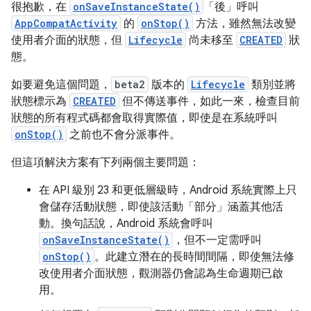
很抱歉，在
onSaveInstanceState()
「後」
呼叫
AppCompatActivity
的
onStop()
方法，雖然無法改變
使用者介面的狀態，但
Lifecycle
尚未移至
CREATED
狀
態。
如要避免這個問題，
beta2
版本的
Lifecycle
類別並將
狀態標示為
CREATED
但不傳送事件，如此一來，檢查目前
狀態的所有程式碼都會取得實際值，即使是在系統呼叫
onStop()
之前也不會分派事件。
但這項解決方案有下列兩個主要問題：
在 API 級別 23 和更低層級時，Android 系統實際上只
會儲存活動狀態，即使該活動「部分」
涵蓋其他活
動。換句話說，Android 系統會呼叫
onSaveInstanceState()
，但不一定需呼叫
onStop()
。此建立潛在的長時間間隔，即使無法修
改使用者介面狀態，觀測器仍會認為生命週期已啟
用。