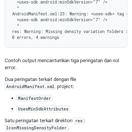
  <uses-sdk android:minSdkVersion="7" />

  ^

AndroidManifest.xml:23: Warning: <uses-sdk> tag sh
  <uses-sdk android:minSdkVersion="7" />

  ^

res: Warning: Missing density variation folders in 
Contoh output mencantumkan tiga peringatan dan nol
error.
Dua peringatan terkait dengan file
AndroidManifest.xml
project:
ManifestOrder
UsesMinSdkAttributes
Satu peringatan terkait direktori
res
:
IconMissingDensityFolder
.