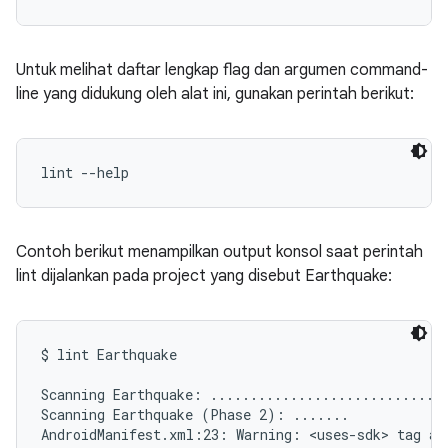
Untuk melihat daftar lengkap flag dan argumen command-
line yang didukung oleh alat ini, gunakan perintah berikut:
lint --help
Contoh berikut menampilkan output konsol saat perintah
lint dijalankan pada project yang disebut Earthquake:
$ lint Earthquake

Scanning Earthquake: ..............................
Scanning Earthquake (Phase 2): .......

AndroidManifest.xml:23: Warning: <uses-sdk> tag app