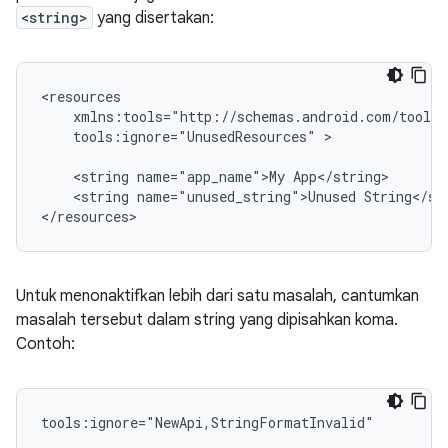
<string>
yang disertakan:
tools:ignore="UnusedResources"
>

<string
name="app_name">My
<string
name="unused_string">Unused
String</str
</resources>
Untuk menonaktifkan lebih dari satu masalah, cantumkan
masalah tersebut dalam string yang dipisahkan koma.
Contoh:
tools:ignore="NewApi,StringFormatInvalid"