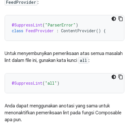
FeedProvider
:
@SuppressLint
(
"ParserError"
)
class
FeedProvider
:
ContentProvider
()
{
Untuk menyembunyikan pemeriksaan atas semua masalah
lint dalam file ini, gunakan kata kunci
all
:
@SuppressLint
(
"all"
)
Anda dapat menggunakan anotasi yang sama untuk
menonaktifkan pemeriksaan lint pada fungsi Composable
apa pun.