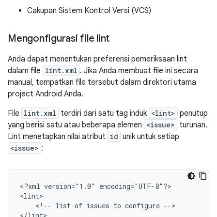
Cakupan Sistem Kontrol Versi (VCS)
Mengonfigurasi file lint
Anda dapat menentukan preferensi pemeriksaan lint
dalam file
lint.xml
. Jika Anda membuat file ini secara
manual, tempatkan file tersebut dalam direktori utama
project Android Anda.
File
lint.xml
terdiri dari satu tag induk
<lint>
penutup
yang berisi satu atau beberapa elemen
<issue>
turunan.
Lint menetapkan nilai atribut
id
unik untuk setiap
<issue>
:
<?xml
version="1.0"
encoding="UTF-8"?>

<!--
list
of
issues
to
configure
-->

</lint>