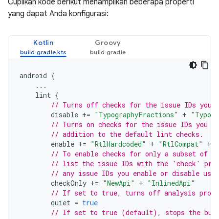
Cuplikan kode berikut menampilkan beberapa properti
yang dapat Anda konfigurasi:
Kotlin
Groovy
android
{
...
lint
{
// Turns off checks for the issue IDs you 
disable
+=
"TypographyFractions"
+
"Typogr
// Turns on checks for the issue IDs you s
// addition to the default lint checks.
enable
+=
"RtlHardcoded"
+
"RtlCompat"
+
// To enable checks for only a subset of i
// list the issue IDs with the 'check' pro
// any issue IDs you enable or disable usin
checkOnly
+=
"NewApi"
+
"InlinedApi"
// If set to true, turns off analysis progr
quiet
=
true
// If set to true (default), stops the bui