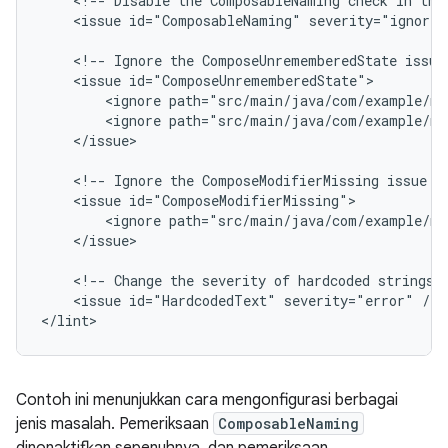
<!--
Disable
the
ComposableNaming
check
in
thi
<issue
id="ComposableNaming"
severity="ignore"
<!--
Ignore
the
ComposeUnrememberedState
issue
<issue
<ignore
path="src/main/java/com/example/my
<ignore
path="src/main/java/com/example/my
</issue>

<!--
Ignore
the
ComposeModifierMissing
issue
i
<issue
<ignore
path="src/main/java/com/example/my
</issue>

<!--
Change
the
severity
of
hardcoded
strings
<issue
id="HardcodedText"
severity="error"
/>

</lint>
Contoh ini menunjukkan cara mengonfigurasi berbagai
jenis masalah. Pemeriksaan
ComposableNaming
dinonaktifkan sepenuhnya, dan pemeriksaan