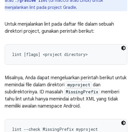
atau
(di macOS atau Linux) untuk
./gradlew lint
menjalankan lint pada project Gradle.
Untuk menjalankan lint pada daftar file dalam sebuah
direktori project, gunakan perintah berikut:
lint [flags] <project directory>
Misalnya, Anda dapat mengeluarkan perintah berikut untuk
memindai file dalam direktori
myproject
dan
subdirektorinya. ID masalah
MissingPrefix
memberi
tahu lint untuk hanya memindai atribut XML yang tidak
memiliki awalan namespace Android.
lint --check MissingPrefix myproject 