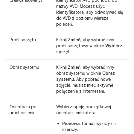
(zaawansowany)
Identyfikator AVD pochodzi od
nazwy AVD. Możesz użyć
identyfikatora, aby odwoływać się
do AVD z poziomu wiersza
poleceń.
Profil sprzętu
Kliknij
Zmień
, aby wybrać inny
profil sprzętowy w oknie
Wybierz
sprzęt
.
Obraz systemu
Kliknij
Zmień
, aby wybrać inny
obraz systemu w oknie
Obraz
systemu
. Aby pobrać nowe
zdjęcie, musisz mieć aktywne
połączenie z internetem.
Orientacja po
Wybierz opcję początkowej
uruchomieniu
orientacji emulatora:
Pionowa:
format wyższy niż
szerszy.