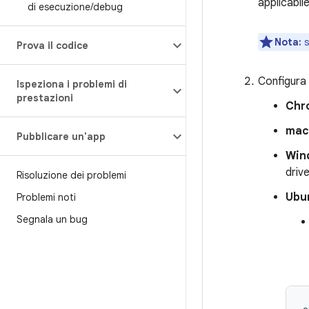
applicabile
di esecuzione
/
debug
Nota:
s
Prova il codice
Configura i
Ispeziona i problemi di
prestazioni
Chr
ma
Pubblicare un'app
Win
driv
Risoluzione dei problemi
Ubu
Problemi noti
Segnala un bug