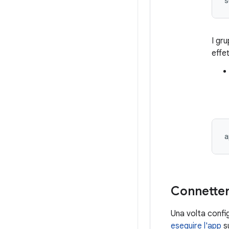
I gr
effe
Connetter
Una volta confi
eseguire l'app
su