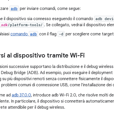
izzare
adb
per inviare comandi, come segue:
he il dispositivo sia connesso eseguendo il comando
adb devi
_sdk
/platform-tools/
. Se collegato, vedrai il dispositivo ele
lsiasi
comando
adb
con il flag
-d
per scegliere come target i
i al dispositivo tramite Wi-Fi
sioni successive supportano la distribuzione e il debug wireless
 Debug Bridge (ADB). Ad esempio, puoi eseguire il deployment de
g su più dispositivi remoti senza connettere fisicamente il disp
i problemi comuni di connessione USB, come l'installazione dei d
ieme ad
adb 37.0.0
, introduce adb Wi-Fi 2.0, che risolve molti dei
ente. In particolare, il dispositivo si connetterà automaticame
ete attendibile per il debug wireless.