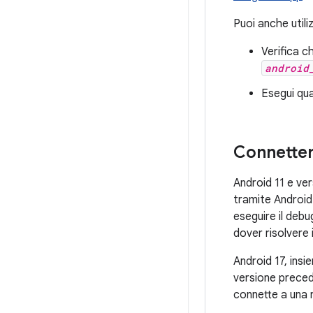
Puoi anche util
Verifica c
android
Esegui qua
Connetters
Android 11 e ver
tramite Android
eseguire il debu
dover risolvere 
Android 17, ins
versione preced
connette a una r