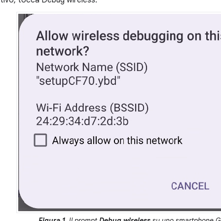
itivo, tocca Debug wireless.
Figura 1.
Il prompt
Debug wireless
su uno smartphone Go