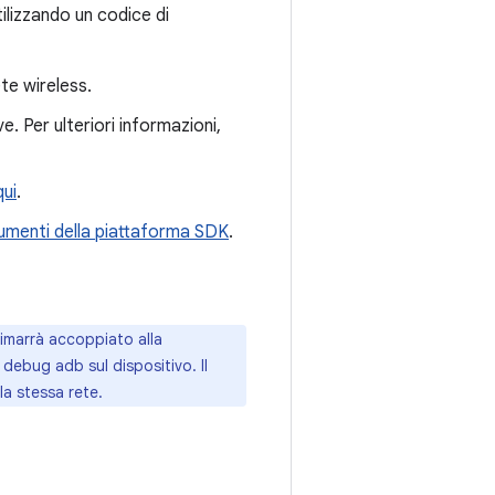
tilizzando un codice di
ete wireless.
e. Per ulteriori informazioni,
qui
.
umenti della piattaforma SDK
.
 rimarrà accoppiato alla
 debug adb sul dispositivo. Il
a stessa rete.