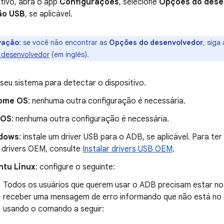
itivo, abra o app
Configurações
, selecione
Opções do dese
ão USB
, se aplicável.
vação
:
se você não encontrar as
Opções do desenvolvedor
, siga
 desenvolvedor
(em inglês)
.
seu sistema para detectar o dispositivo.
ome OS
: nenhuma outra configuração é necessária.
cOS
: nenhuma outra configuração é necessária.
dows
: instale um driver USB para o ADB, se aplicável. Para ter 
 drivers OEM, consulte
Instalar drivers USB OEM
.
ntu Linux
: configure o seguinte:
Todos os usuários que querem usar o ADB precisam estar n
receber uma mensagem de erro informando que não está no
usando o comando a seguir: