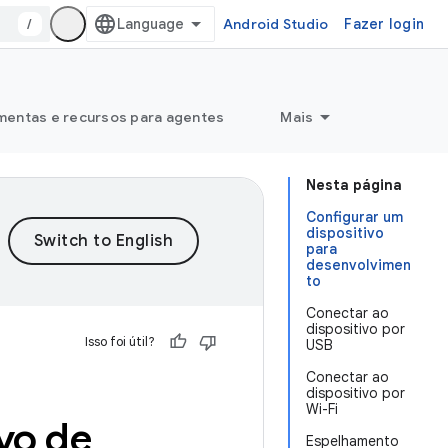
/
Android Studio
Fazer login
mentas e recursos para agentes
Mais
Nesta página
Configurar um
dispositivo
para
desenvolvimen
to
Conectar ao
dispositivo por
Isso foi útil?
USB
Conectar ao
dispositivo por
Wi-Fi
vo de
Espelhamento