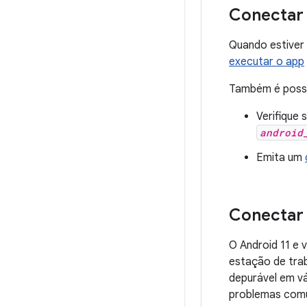
Conectar 
Quando estiver
executar o app
Também é possí
Verifique
android
Emita um
Conectar 
O Android 11 e 
estação de trab
depurável em vá
problemas comu