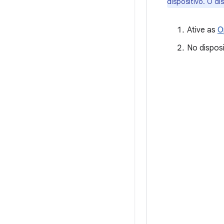
dispositivo. O d
Ative as
O
No dispos