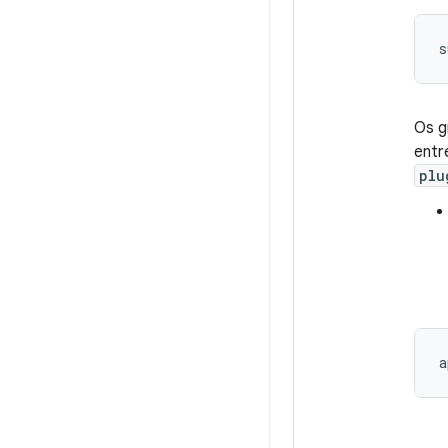
Os g
entr
plu