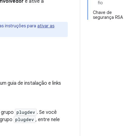
nvolvedor
e ative a
fio
Chave de
segurança RSA
 as instruções para
ativar as
um guia de instalação e links
o grupo
plugdev
. Se você
 grupo
plugdev
, entre nele