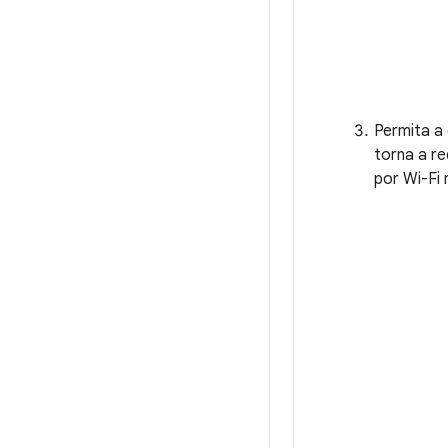
Permita a 
torna a re
por Wi-Fi 