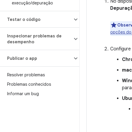
No dispos
execução
/
depuração
Depuraç
Testar o código
Obser
opções do
Inspecionar problemas de
desempenho
Configure 
Publicar o app
Chr
ma
Resolver problemas
Win
Problemas conhecidos
para
Informar um bug
Ubu