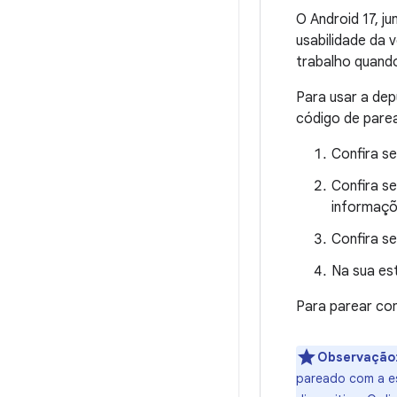
O Android 17, j
usabilidade da 
trabalho quando
Para usar a dep
código de pare
Confira s
Confira s
informaçõ
Confira s
Na sua es
Para parear com
Observação
pareado com a e