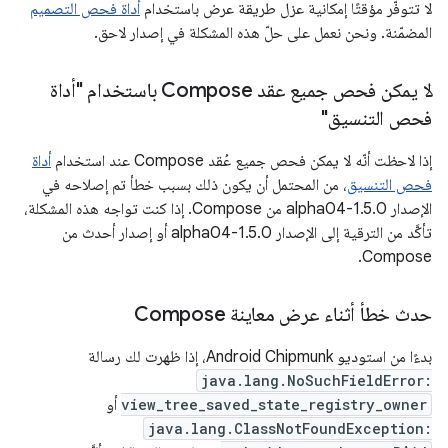
لا تتوفّر مؤقتًا إمكانية عزل طريقة عرض باستخدام
أداة فحص التصميم
المضمّنة. ونحن نعمل على حلّ هذه المشكلة في إصدار لاحق.
لا يمكن فحص جميع عقد Compose باستخدام "أداة
فحص التنسيق"
إذا لاحظت أنّه لا يمكن فحص جميع عُقد Compose عند استخدام
أداة
فحص التنسيق
، من المحتمل أن يكون ذلك بسبب خطأ تم إصلاحه في
الإصدار 1.5.0-alpha04 من Compose. إذا كنت تواجه هذه المشكلة،
تأكَّد من الترقية إلى الإصدار 1.5.0-alpha04 أو إصدار أحدث من
Compose.
حدث خطأ أثناء عرض معاينة Compose
بدءًا من استوديو Android Chipmunk، إذا ظهرت لك رسالة
java.lang.NoSuchFieldError:
view_tree_saved_state_registry_owner
أو
java.lang.ClassNotFoundException: