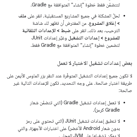
لتتضمّن فقط خطوة "إنشاء" المتوافقة مع Gradle.
لحلّ المشكلة في جميع المشاريع المستقبلية، انقر على
ملف
> إغلاق المشروع
. من المفترض أن تظهر لك شاشة
الترحيب. بعد ذلك، انقر على
ضبط > الإعدادات التلقائية
للمشروع > إعدادات التشغيل
وغيِّر إعدادات JUnit
لتضمين خطوة "إنشاء" المتوافقة مع Gradle فقط.
بعض إعدادات تشغيل الاختبار لا تعمل
لا تكون جميع إعدادات التشغيل المتوفّرة عند النقر بزر الماوس الأيمن على
طريقة اختبار صالحة. على وجه التحديد، تكون الإعدادات التالية غير
صالحة:
لا تعمل إعدادات تشغيل Gradle (التي تتضمّن شعار
Gradle كرمز).
لا تنطبق إعدادات تشغيل JUnit (التي تحتوي على رمز
بدون شعار Android الأخضر) على اختبارات الأجهزة، والتي
لا يمكن تشغيلها على JVM المحلي.