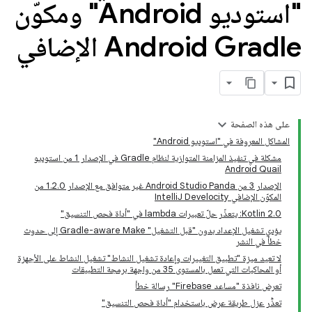
"استوديو Android" ومكوّن
Android Gradle الإضافي
على هذه الصفحة
المشاكل المعروفة في "استوديو Android"
مشكلة في تنفيذ المزامنة المتوازية لنظام Gradle في الإصدار 1 من استوديو
Android Quail
الإصدار 3 من Android Studio Panda غير متوافق مع الإصدار 1.2.0 من
المكوّن الإضافي IntelliJ Develocity
‫Kotlin 2.0: يتعذّر حلّ تعبيرات lambda في "أداة فحص التنسيق"
يؤدي تشغيل الإعداد بدون "قبل التشغيل" Gradle-aware Make إلى حدوث
خطأ في النشر
لا تعيد ميزة "تطبيق التغييرات وإعادة تشغيل النشاط" تشغيل النشاط على الأجهزة
أو المحاكيات التي تعمل بالمستوى 35 من واجهة برمجة التطبيقات
تعرض نافذة "مساعد Firebase" رسالة خطأ
تعذُّر عزل طريقة عرض باستخدام "أداة فحص التنسيق"