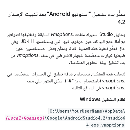
تعذُّر بدء تشغيل "استوديو Android" بعد تثبيت الإصدار
4
.
2
يحاول Studio استيراد ملفات
.vmoptions
السابقة وتنظيفها لتتوافق
مع أداة جمع البيانات غير المرغوب فيها التي يستخدمها JDK 11. وفي
حال تعذُّر تنفيذ هذه العملية، قد لا يتمكّن بعض المستخدمين الذين
ضبطوا خيارات مخصّصة للجهاز الافتراضي في ملف
.vmoptions
من
بدء تشغيل بيئة التطوير المتكاملة.
لتجنُّب هذه المشكلة، ننصحك بإضافة تعليق إلى الخيارات المخصّصة في
.vmoptions
(باستخدام الرمز "#"). يمكن العثور على ملف
.vmoptions
في المواقع التالية:
نظام التشغيل Windows
C:\Users\YourUserName\AppData\
[Local|Roaming]
\Google\AndroidStudio4.2\studio6
4.exe.vmoptions