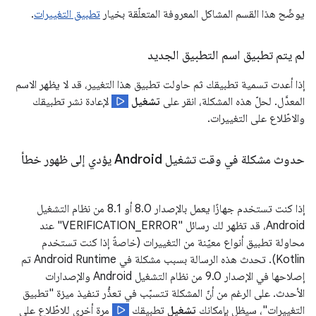
يوضّح هذا القسم المشاكل المعروفة المتعلّقة بخيار
تطبيق التغييرات
.
لم يتم تطبيق اسم التطبيق الجديد
إذا أعدت تسمية تطبيقك ثم حاولت تطبيق هذا التغيير، قد لا يظهر الاسم
المعدَّل. لحلّ هذه المشكلة، انقر على
تشغيل
لإعادة نشر تطبيقك
والاطّلاع على التغييرات.
حدوث مشكلة في وقت تشغيل Android يؤدي إلى ظهور خطأ
إذا كنت تستخدم جهازًا يعمل بالإصدار 8.0 أو 8.1 من نظام التشغيل
Android، قد تظهر لك رسائل "VERIFICATION_ERROR" عند
محاولة تطبيق أنواع معيّنة من التغييرات (خاصةً إذا كنت تستخدم
Kotlin). تحدث هذه الرسالة بسبب مشكلة في Android Runtime تم
إصلاحها في الإصدار 9.0 من نظام التشغيل Android والإصدارات
الأحدث. على الرغم من أنّ المشكلة تتسبّب في تعذُّر تنفيذ ميزة "تطبيق
التغييرات"، سيظل بإمكانك
تشغيل
تطبيقك
مرة أخرى للاطّلاع على