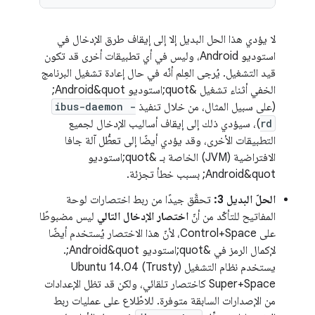
لا يؤدي هذا الحل البديل إلا إلى إيقاف طرق الإدخال في
استوديو Android، وليس في أي تطبيقات أخرى قد تكون
قيد التشغيل. يُرجى العِلم أنّه في حال إعادة تشغيل البرنامج
الخفي أثناء تشغيل &quot;استوديو Android&quot;
(على سبيل المثال، من خلال تنفيذ
ibus-daemon -
rd
)، سيؤدي ذلك إلى إيقاف أساليب الإدخال لجميع
التطبيقات الأخرى، وقد يؤدي أيضًا إلى تعطُّل آلة جافا
الافتراضية (JVM) الخاصة بـ &quot;استوديو
Android&quot; بسبب خطأ تجزئة.
الحلّ البديل 3:
تحقَّق جيدًا من ربط اختصارات لوحة
المفاتيح للتأكّد من أنّ
اختصار الإدخال التالي
ليس مضبوطًا
على Control+Space، لأنّ هذا الاختصار يُستخدم أيضًا
لإكمال الرمز في &quot;استوديو Android&quot;.
يستخدم نظام التشغيل Ubuntu 14.04 (Trusty)‎
‎Super+Space كاختصار تلقائي، ولكن قد تظل الإعدادات
من الإصدارات السابقة متوفرة. للاطّلاع على عمليات ربط