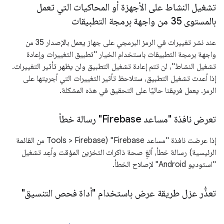
تشغيل النشاط على الأجهزة أو المحاكيات التي تعمل
بالمستوى 35 من واجهة برمجة التطبيقات
عند نشر تغييرات في الرمز البرمجي على جهاز يعمل بالإصدار 35 من
واجهة برمجة التطبيقات باستخدام الخيار "تطبيق التغييرات وإعادة
تشغيل النشاط"، لن تتم إعادة تشغيل التطبيق ولن يظهر تأثير التغييرات.
إذا أعدت تشغيل التطبيق، ستلاحظ تأثير التغييرات التي أجريتها على
الرمز. يعمل فريقنا حاليًا على التحقيق في هذه المشكلة.
تعرض نافذة "مساعد Firebase" رسالة خطأ
إذا عرضت نافذة "مساعد Firebase" (Tools > Firebase من القائمة
الرئيسية) رسالة خطأ، ألغِ صحة ذاكرات التخزين المؤقت وأعِد تشغيل
"استوديو Android" لإصلاح الخطأ.
تعذُّر عزل طريقة عرض باستخدام "أداة فحص التنسيق"