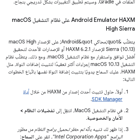
الملفات في Gradle، وسيتم تطبيق التغييرات بشكل تدريجي بنجاح.
‫Android Emulator HAXM على نظام التشغيل mac
OS
High Sierra
يتطلّب &quot;محاكي Android&quot; على الإصدار macOS High
Sierra (10.13) الإصدار HAXM 6.2.1 أو الإصدارات الأحدث لتحقيق
أفضل توافق واستقرار مع نظام التشغيل macOS. ومع ذلك، يتطلّب نظام
التشغيل macOS 10.13 إجراءات أكثر تعقيدًا لتثبيت إضافات النواة، مثل
HAXM. عليك السماح يدويًا بتثبيت إضافة النواة نفسها باتّباع الخطوات
التالية:
أولاً، حاوِل تثبيت أحدث إصدار من HAXM من خلال
أداة
.
SDK Manager
في نظام التشغيل MacOS، انتقِل إلى
تفضيلات النظام >
الأمان والخصوصية
.
إذا ظهر لك تنبيه بأنّه
تم حظر تحميل برامج النظام من مطوّر
البرامج "Intel Corporation Apps"
، انقر على
السماح
: