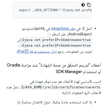
export _JAVA_OPTIONS="-Djava.net.preferIPv6Ad
الحل 2: في
ملف vmoptions
في &quot;استوديو
Android&quot;، غيِّر السطر
-
Djava.net.preferIPv4Addresses=true
إلى
.
-Djava.net.preferIPv6Addresses=true
لمزيد من المعلومات، راجِع
دليل مستخدم شبكة IPv6
.
أخطاء "لم يتم التحقّق من صحة الشهادة" عند مزامنة Gradle
أو استخدام SDK Manager
السبب الأساسي لهذه الأخطاء هو عدم توفّر شهادة في
$JAVA_HOME/jre/lib/certificates/cacerts
. لحلّ هذه
الأخطاء، اتّبِع الخطوات التالية:
إذا كنت تستخدم خادمًا وكيلاً، حاوِل الاتصال مباشرةً. إذا