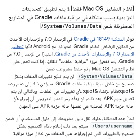
[نظام التشغيل Mac OS فقط] لا يتم تطبيق التحديثات
التزايدية بسبب مشكلة في مراقبة ملفات Gradle في المشاريع
المحفوظة ضمن
Data
/
Volumes
/
System
/
تؤثّر
المشكلة 18149 في Gradle
في الإصدار 7.0 والإصدارات الأحدث
من المكوّن الإضافي لنظام Gradle المتوافق مع Android لأنّها
تتطلّب
الإصدار 7.0 والإصدارات الأحدث من Gradle
. اعتبارًا من الإصدار 7.0 من
Gradle، يتم تفعيل ميزة "مراقبة الملفات" تلقائيًا. إذا كنت تعمل على
نظام التشغيل Mac OS وتم حفظ مشروعك ضمن
/System/Volumes/Data
، لن يتم تتبُّع تغييرات الملفات بشكل
صحيح من خلال ميزة مراقبة ملفات Gradle. سيؤدي ذلك إلى عدم رصد
&quot;نظام الإنشاء&quot; لأي تغييرات في الملفات، وبالتالي لن يتم
تعديل حِزم APK. بعد ذلك، لن ينفّذ رمز النشر التدريجي أي إجراء لأنّ
حالة حزمة APK المحلية هي نفسها حالة حزمة APK على الجهاز.
لحلّ هذه المشكلة، عليك نقل دليل مشروعك إلى دليل المستخدم، أي ضمن
/Users/username
. سيتم بعد ذلك إعلام نظام التصميم بشكل
صحيح بالتغييرات التي تم إجراؤها على الملفات من خلال ميزة مراقبة