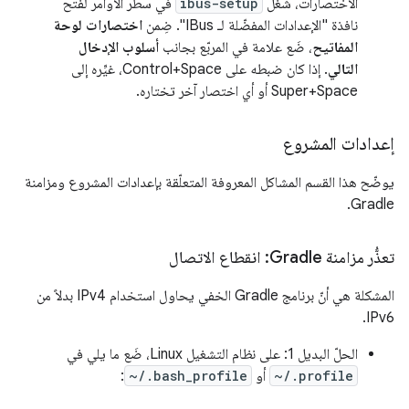
الاختصارات، شغِّل
ibus-setup
في سطر الأوامر لفتح
نافذة "الإعدادات المفضّلة لـ IBus". ضِمن
اختصارات لوحة
المفاتيح
، ضَع علامة في المربّع بجانب
أسلوب الإدخال
التالي
. إذا كان ضبطه على Control+Space، غيِّره إلى
Super+Space أو أي اختصار آخر تختاره.
إعدادات المشروع
يوضّح هذا القسم المشاكل المعروفة المتعلّقة بإعدادات المشروع ومزامنة
Gradle.
تعذُّر مزامنة Gradle: انقطاع الاتصال
المشكلة هي أنّ برنامج Gradle الخفي يحاول استخدام IPv4 بدلاً من
IPv6.
الحلّ البديل 1: على نظام التشغيل Linux، ضَع ما يلي في
~/.profile
أو
~/.bash_profile
: