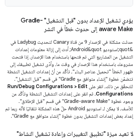
يؤدي تشغيل الإعداد بدون "قبل التشغيل" Gradle-
aware Make إلى حدوث خطأ في النشر
حدثت مشكلة في الإصدار 9 من قناة Canary لتحديث Ladybug في
&quot;استوديو Android&quot; أدت إلى إزالة معلومات إعدادات
التشغيل من المشاريع التي تم فتحها باستخدام هذا الإصدار. إذا فتحت
مشروعك باستخدام هذا الإصدار في وقت ما، وأدّى تشغيل تطبيقك إلى
ظهور الخطأ "تحميل عناصر البناء"، تأكَّد من أنّ إعدادات التشغيل النشطة
تتضمّن خطوة "إنشاء متوافق مع Gradle" في قسم "قبل التشغيل".
للتحقّق من ذلك، انقر على
Run/Debug Configurations > Edit
Configurations
، ثم انقر على إعدادات التشغيل النشطة وتأكَّد من
وجود خطوة "Gradle-aware Make" في قسم "قبل الإطلاق".
للأسف، لا يمكن لـ استوديو Android حلّ هذه المشكلة تلقائيًا لأنّه ربما تم
إعداد بعض إعدادات التشغيل بدون خطوة "إنشاء متوافق مع Gradle".
لا تعيد ميزة "تطبيق التغييرات وإعادة تشغيل النشاط"