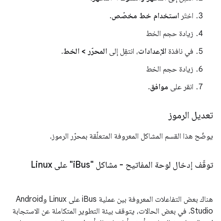
اختَر
استخدام خط مخصّص
.
زيادة حجم الخط
في نافذة
الإعدادات
، انتقِل إلى
المحرّر > الخط
.
زيادة حجم الخط
انقر على
موافق
.
تعديل الرموز
يوضّح هذا القسم المشاكل المعروفة المتعلّقة بمحرّر الرموز.
توقّف إدخال لوحة المفاتيح - مشاكل "i
Bus" على Linux
هناك بعض التفاعلات المعروفة بين عملية iBus على Linux وAndroid
Studio. في بعض الحالات، يتوقف بيئة التطوير المتكاملة عن الاستجابة