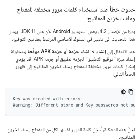
حدوث خطأ عند استخدام كلمات مرور مختلفة للمفتاح
وملف تخزين المفاتيح
بدءًا من الإصدار 4.2، يعمل استوديو Android الآن على JDK 11. يؤدي
هذا التحديث إلى تغيير في السلوك الأساسي المرتبط بمفاتيح التوقيع.
عند الانتقال إلى
إنشاء
>
إنشاء حِزمة أو حِزمة APK موقَّعة
ومحاولة
إعداد ميزة "توقيع التطبيق" لحِزمة تطبيق أو حِزمة APK، قد يؤدي
إدخال كلمات مرور مختلفة للمفتاح وملف تخزين المفاتيح إلى ظهور
الخطأ التالي:
Key was created with errors:

لحلّ هذه المشكلة، أدخِل كلمة المرور نفسها لكل من المفتاح وملف تخزين
المفاتيح.