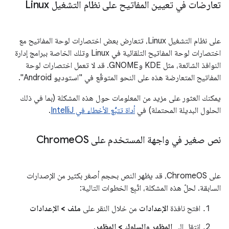
تعارضات في تعيين المفاتيح على نظام التشغيل Linux
على نظام التشغيل Linux، تتعارض بعض اختصارات لوحة المفاتيح مع
اختصارات لوحة المفاتيح التلقائية في Linux وتلك الخاصة ببرامج إدارة
النوافذ الشائعة، مثل KDE وGNOME. قد لا تعمل اختصارات لوحة
المفاتيح المتعارضة هذه على النحو المتوقّع في "استوديو Android".
يمكنك العثور على مزيد من المعلومات حول هذه المشكلة (بما في ذلك
الحلول البديلة المحتملة) في
أداة تتبُّع الأخطاء في IntelliJ
.
نص صغير في واجهة المستخدم على Chrome
OS
على ChromeOS، قد يظهر النص بحجم أصغر بكثير من الإصدارات
السابقة. لحلّ هذه المشكلة، اتّبِع الخطوات التالية:
افتح نافذة
الإعدادات
من خلال النقر على
ملف > الإعدادات
انتقِل إلى
المظهر والسلوك > المظهر
.