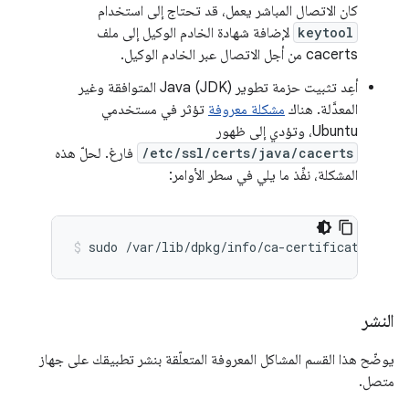
كان الاتصال المباشر يعمل، قد تحتاج إلى استخدام
keytool
لإضافة شهادة الخادم الوكيل إلى ملف
cacerts من أجل الاتصال عبر الخادم الوكيل.
أعِد تثبيت حزمة تطوير Java (JDK) المتوافقة وغير
المعدَّلة. هناك
مشكلة معروفة
تؤثر في مستخدمي
Ubuntu، وتؤدي إلى ظهور
/etc/ssl/certs/java/cacerts
فارغ. لحلّ هذه
المشكلة، نفِّذ ما يلي في سطر الأوامر:
sudo /var/lib/dpkg/info/ca-certificates-jav
النشر
يوضّح هذا القسم المشاكل المعروفة المتعلّقة بنشر تطبيقك على جهاز
متصل.