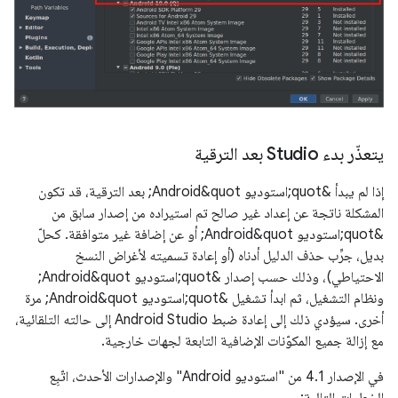
يتعذّر بدء Studio بعد الترقية
إذا لم يبدأ &quot;استوديو Android&quot; بعد الترقية، قد تكون
المشكلة ناتجة عن إعداد غير صالح تم استيراده من إصدار سابق من
&quot;استوديو Android&quot; أو عن إضافة غير متوافقة. كحلّ
بديل، جرِّب حذف الدليل أدناه (أو إعادة تسميته لأغراض النسخ
الاحتياطي)، وذلك حسب إصدار &quot;استوديو Android&quot;
ونظام التشغيل، ثم ابدأ تشغيل &quot;استوديو Android&quot; مرة
أخرى. سيؤدي ذلك إلى إعادة ضبط Android Studio إلى حالته التلقائية،
مع إزالة جميع المكوّنات الإضافية التابعة لجهات خارجية.
في الإصدار 4.1 من "استوديو Android" والإصدارات الأحدث، اتّبِع
الخطوات التالية: