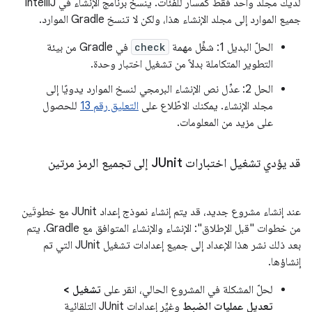
لديك مجلد واحد فقط كمسار للفئات. ينسخ برنامج الإنشاء في IntelliJ
جميع الموارد إلى مجلد الإنشاء هذا، ولكن لا تنسخ Gradle الموارد.
الحلّ البديل 1: شغِّل مهمة
check
في Gradle من بيئة
التطوير المتكاملة بدلاً من تشغيل اختبار وحدة.
الحل 2: عدِّل نص الإنشاء البرمجي لنسخ الموارد يدويًا إلى
مجلد الإنشاء. يمكنك الاطّلاع على
التعليق رقم 13
للحصول
على مزيد من المعلومات.
قد يؤدي تشغيل اختبارات JUnit إلى تجميع الرمز مرتين
عند إنشاء مشروع جديد، قد يتم إنشاء نموذج إعداد JUnit مع خطوتَين
من خطوات "قبل الإطلاق": الإنشاء والإنشاء المتوافق مع Gradle. يتم
بعد ذلك نشر هذا الإعداد إلى جميع إعدادات تشغيل JUnit التي تم
إنشاؤها.
لحلّ المشكلة في المشروع الحالي، انقر على
تشغيل >
تعديل عمليات الضبط
وغيِّر إعدادات JUnit التلقائية