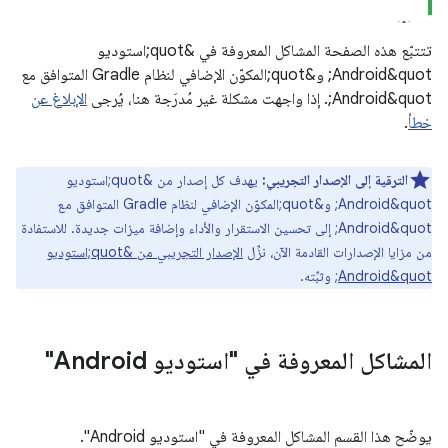
تتتبّع هذه الصفحة المشاكل المعروفة في &quot;استوديو
Android&quot; و&quot;المكوّن الإضافي لنظام Gradle المتوافق مع
Android&quot;. إذا واجهت مشكلة غير مُدرَجة هنا، يُرجى
الإبلاغ عن
خطأ
.
الترقية إلى الإصدار التجريبي:
يهدف كل إصدار من &quot;استوديو
Android&quot; و&quot;المكوّن الإضافي لنظام Gradle المتوافق مع
Android&quot; إلى تحسين الاستقرار والأداء وإضافة ميزات جديدة. للاستفادة
من مزايا الإصدارات القادمة الآن، نزِّل
الإصدار التجريبي من &quot;استوديو
Android&quot;
وثبِّته.
المشاكل المعروفة في "استوديو Android"
يوضّح هذا القسم المشاكل المعروفة في "استوديو Android".