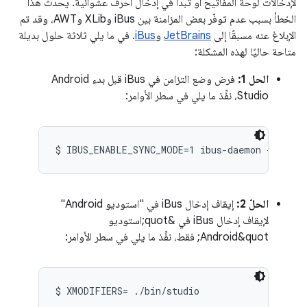
لإدخالات لوحة المفاتيح أو تبدأ في إدخال أحرف عشوائية. يحدث هذا
الخطأ بسبب عدم توفّر بعض المزامنة بين iBus وXLib وAWT، وقد تم
الإبلاغ عنه مسبقًا إلى
JetBrains
و
iBus
. في ما يلي ثلاثة حلول بديلة
متاحة حاليًا لهذه المشكلة:
الحل 1:
فرض وضع التزامن في iBus قبل بدء Android
Studio، نفِّذ ما يلي في سطر الأوامر:
$ IBUS_ENABLE_SYNC_MODE=1 ibus-daemon -xrd
الحلّ 2:
إيقاف إدخال iBus في "استوديو Android"
لإيقاف إدخال iBus في &quot;استوديو
Android&quot; فقط، نفِّذ ما يلي في سطر الأوامر:
$ XMODIFIERS= ./bin/studio