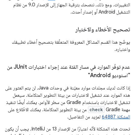
التغييرات. ومع ذلك، ننصحك بترقية الجهاز إلى الإصدار 9.0 من نظام
التشغيل Android أو إصدار أحدث.
تصحيح الأخطاء والاختبار
يوضّح هذا القسم المشاكل المعروفة المتعلّقة بتصحيح أخطاء تطبيقك
واختباره.
عدم توفّر الموارد في مسار الفئة عند إجراء اختبارات JUnit من
"استوديو Android"
إذا كانت لديك مجلدات موارد معيّنة في وحدات Java، لن يتم العثور على
هذه الموارد عند تشغيل الاختبارات من بيئة التطوير المتكاملة. سيعمل
تشغيل الاختبارات باستخدام Gradle من سطر الأوامر. يمكنك أيضًا تنفيذ
مهمة Gradle
check
من بيئة التطوير المتكاملة. يمكنك الاطّلاع على
المشكلة 64887
لمزيد من التفاصيل.
تحدث هذه المشكلة لأنّه اعتبارًا من الإصدار 13 من IntelliJ، يجب أن يكون