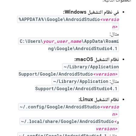
في نظام التشغيل Windows:
%APPDATA%\Google\AndroidStudio
<versio
n>
مثال:
C:\Users\
your_user_name
\AppData\Roami
ng\Google\AndroidStudio4.1
نظام التشغيل macOS:
~/Library/Application
Support/Google/AndroidStudio
<version>
مثال:
~/Library/Application
Support/Google/AndroidStudio4.1
نظام التشغيل Linux:
~/.config/Google/AndroidStudio
<versio
n>
و
<
~/.local/share/Google/AndroidStudio
version>
مثال:
~/.config/Google/AndroidStudio4.1