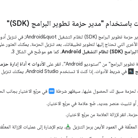
 باستخدام "مدير حزمة تطوير البرامج (SDK)"
يساعدك &quot;مدير حزمة تطوير البرامج
 الأخرى التي تحتاج إليها لتطوير تطبيقاتك. بعد تنزيل الحزمة، يمكنك العثور عل
 التشغيل Android
، كما هو موضّح في الشكل 3.
ر البرامج" من "استوديو Android"، انقر على
الأدوات > أداة إدارة حزم
ج
في شريط الأدوات. إذا كنت لا تستخدم Android Studio، يمكنك تنزيل الأدوات باستخدام أداة سطر الأوامر
ث لحزمة سبق لك الحصول عليها، سيظهر شرطة
في مربّع الاختيار بجانب الح
أو تثبيت عنصر جديد، ضَع علامة في مربّع الاختيار.
زمة، انقر لإزالة العلامة من مربّع الاختيار.
لمعلّقة في العمود الأيمن برمز التنزيل
. يتم الإشارة إلى عمليات الإزالة المعلّقة بعلام