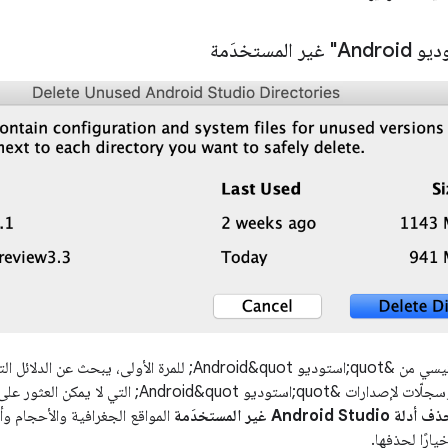
لمستخدَمة
عند تشغيل إصدار رئيسي من &quot;استوديو Android&quot; للم
وإعدادات وفهارس وسجلّات لإصدارات &quot;استوديو ot
أدلة Android Studio غير المستخدَمة
المواقع الجغرافية والأحجام وأو
ارًا لحذفها.