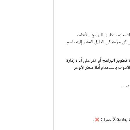
 (SDK) لنظام التشغيل Android&quot; في تنزيل أدوات حزمة تطوير البرامج والأنظمة
ى كل حزمة في الدليل المشار إليه باسم
ة تطوير البرامج
أو انقر على
أداة إدارة
زمة.
ة X حمراء:
.