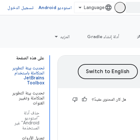
استوديو Android
تسجيل الدخول
أدلة إنشاء Gradle
المزيد
على هذه الصفحة
تحديث بيئة التطوير
المتكاملة باستخدام
JetBrains
Toolbox
تحديث بيئة التطوير
المتكاملة وتغيير
هل كان المحتوى مفيدًا؟
القنوات
حذف أدلة
"استوديو
Android" غير
المستخدَمة
تعديل الأدوات