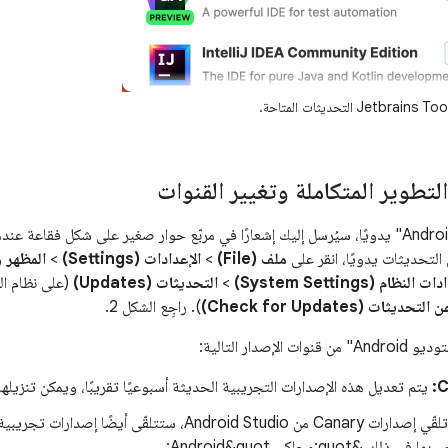
تطوير المتكاملة وتغيير القنوات
إذا ثبّتَّ "استوديو Android" يدويًا، سيُرسل إليك إشعارًا في مربّع حوار صغير على شكل فق
التحديثات يدويًا، انقر على
ملف (File)
>
الإعدادات (Settings)
>
 النظام (System Settings)
>
التحديثات (Updates)
(على نظام التشغيل cOS
ديثات (Check for Updates)
). راجِع الشكل 2.
لإصدار التالية:
يتم تعديل هذه الإصدارات التجريبية الحديثة أسبوعيًا تقريبًا، ويمكن تنزي
بالإضافة إلى تلقّي إصدارات Canary من Android Studio، ستتل