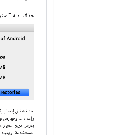
حذف أدلة "استوديو Android" غير ا
يعرض مربّع الحوار
حذف 
المستخدَمة، ويتيح خي