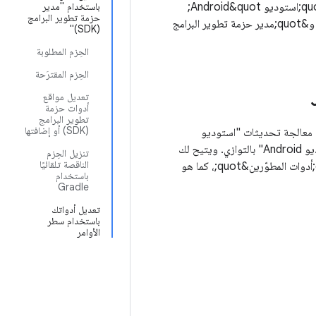
بعد تثبيت &quot;استوديو Android&quot;، يمكنك إبقاء بيئة التطوير المتكاملة (IDE) في &quot;استوديو Android&quot;
باستخدام "مدير
حزمة تطوير البرامج
وأدوات حزمة تطوير البرامج (SDK) لنظام التشغيل Android محدَّثة من خلال التحديثات التلقائية و&quot;مدير حزمة تطوير البرامج
(SDK)"
الحِزم المطلوبة
الحِزم المقترَحة
تعديل مواقع
أدوات حزمة
تطوير البرامج
(SDK) أو إضافتها
 مسؤولة عن معالجة تحديثات "استوديو
Android". تتيح لك "حزمة الأدوات" تثبيت إصدارات Canary وRC والإصدارات الثابتة من "استوديو Android" بالتوازي. ويتيح لك
تنزيل الحِزم
الناقصة تلقائيًا
أيضًا العودة إلى الإصدارات السابقة من كل منها، إذا لزم الأمر. عندما يتوفّر تحديث، يظهر في &quot;أدوات المطوّرين&quot;، كما هو
باستخدام
Gradle
تعديل أدواتك
باستخدام سطر
الأوامر