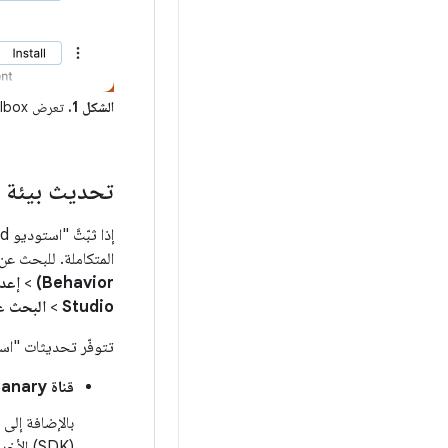
الشكل 1.
تعرض Jetbrains Toolbox التحديثات المتاحة.
تحديث بيئة ال
المتكاملة. للبحث عن 
Behavior)
>
إعدادات
Studio
>
البحث عن التح
تتوفّر تحديثات "استوديو Android" من قنوات ا
قناة Canary:
(SDK) الأخرى، بما في ذلك &quot;محاكي Android&quot;.