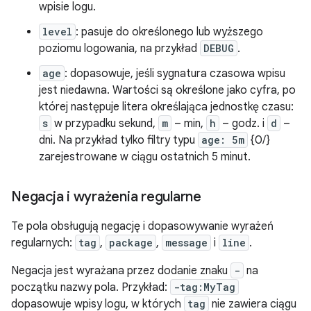
wpisie logu.
level
: pasuje do określonego lub wyższego
poziomu logowania, na przykład
DEBUG
.
age
: dopasowuje, jeśli sygnatura czasowa wpisu
jest niedawna. Wartości są określone jako cyfra, po
której następuje litera określająca jednostkę czasu:
s
w przypadku sekund,
m
– min,
h
– godz. i
d
–
dni. Na przykład tylko filtry typu
age: 5m
{0/}
zarejestrowane w ciągu ostatnich 5 minut.
Negacja i wyrażenia regularne
Te pola obsługują negację i dopasowywanie wyrażeń
regularnych:
tag
,
package
,
message
i
line
.
Negacja jest wyrażana przez dodanie znaku
-
na
początku nazwy pola. Przykład:
-tag:MyTag
dopasowuje wpisy logu, w których
tag
nie zawiera ciągu