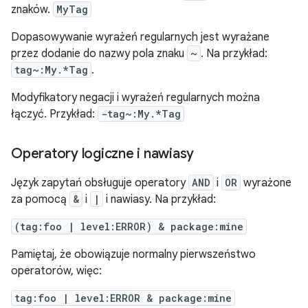
znaków.
MyTag
Dopasowywanie wyrażeń regularnych jest wyrażane
przez dodanie do nazwy pola znaku
~
. Na przykład:
tag~:My.*Tag
.
Modyfikatory negacji i wyrażeń regularnych można
łączyć. Przykład:
-tag~:My.*Tag
Operatory logiczne i nawiasy
Język zapytań obsługuje operatory
AND
i
OR
wyrażone
za pomocą
&
i
|
i nawiasy. Na przykład:
(tag:foo | level:ERROR) & package:mine
Pamiętaj, że obowiązuje normalny pierwszeństwo
operatorów, więc:
tag:foo | level:ERROR & package:mine