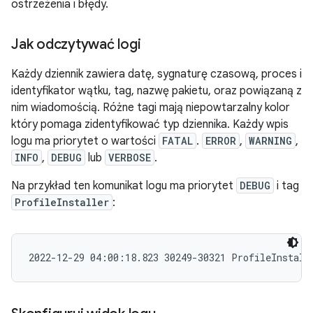
ostrzeżenia i błędy.
Jak odczytywać logi
Każdy dziennik zawiera datę, sygnaturę czasową, proces i
identyfikator wątku, tag, nazwę pakietu, oraz powiązaną z
nim wiadomością. Różne tagi mają niepowtarzalny kolor
który pomaga zidentyfikować typ dziennika. Każdy wpis
logu ma priorytet o wartości
FATAL
.
ERROR
,
WARNING
,
INFO
,
DEBUG
lub
VERBOSE
.
Na przykład ten komunikat logu ma priorytet
DEBUG
i tag
ProfileInstaller
: