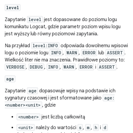
level
Zapytanie
level
jest dopasowane do poziomu logu
komunikatu Logcat, gdzie parametr poziom wpisu logu
jest wyższy lub równy poziomowi zapytania.
Na przykład
level:INFO
odpowiada dowolnemu wpisowi
logu o poziomie logu
INFO
,
WARN
,
ERROR
lub
ASSERT
.
Wielkość liter nie ma znaczenia. Prawidłowe poziomy to:
VERBOSE
,
DEBUG
,
INFO
,
WARN
,
ERROR
i
ASSERT
.
age
Zapytanie
age
dopasowuje wpisy na podstawie ich
sygnatury czasowej i jest sformatowane jako
age:
<number><unit>
, gdzie
<number>
jest liczbą całkowitą
<unit>
należy do wartości
s
,
m
,
h
i
d