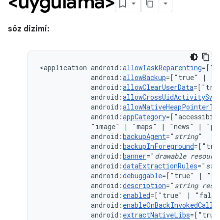
<uygulama>
söz dizimi:
<application
android:
allowTaskReparenting
=["t
android:
allowBackup
=["true"
|
android:
allowClearUserData
=["tru
android:
allowCrossUidActivitySwi
android:
allowNativeHeapPointerTa
android:
appCategory
=["accessibil
"image"
|
"maps"
|
"news"
|
"pr
android:
backupAgent
="
string
android:
backupInForeground
=["tru
android:
banner
="
drawable
resourc
android:
dataExtractionRules
="
str
android:
debuggable
=["true"
|
android:
description
="
string
reso
android:
enabled
=["true"
|
android:
enableOnBackInvokedCallb
android:
extractNativeLibs
=["true