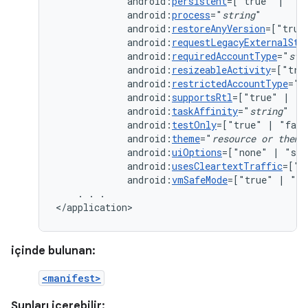
android:
persistent
=["true"
|
android:
process
="
string
android:
restoreAnyVersion
=["true
android:
requestLegacyExternalSto
android:
requiredAccountType
="
str
android:
resizeableActivity
=["tru
android:
restrictedAccountType
="
s
android:
supportsRtl
=["true"
|
android:
taskAffinity
="
string
android:
testOnly
=["true"
|
android:
theme
="
resource
or
theme
android:
uiOptions
=["none"
|
android:
usesCleartextTraffic
=["t
android:
vmSafeMode
=["true"
|
"fa
.
.
.

</application>
içinde bulunan:
<manifest>
Şunları içerebilir: