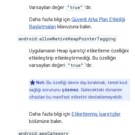
Varsayılan değer
"true"
'dır.
Daha fazla bilgi için
Güvenli Arka Plan Etkinliği
Başlatmaları
kılavuzuna bakın.
android:allowNativeHeapPointerTagging
Uygulamanın Heap işaretçi etiketleme özelliğini
etkinleştirip etkinleştirmediği. Bu özelliğin
varsayılan değeri
"true"
'dır.
Not:
Bu özelliği devre dışı bırakmak, temel kod
sağlığı sorununu
çözmez
. Gelecekteki donanım
cihazları bu manifest etiketini desteklemeyebilir.
Daha fazla bilgi için
Etiketlenmiş İşaretçiler
bölümüne bakın.
android:appCategory