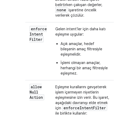
belirtirken çakışan değerler,
none
işaretine öncelik
verilerek çözülür.
enforce
Gelen intent'ler için daha katı
Intent
eşleşme uygular:
Filter
Açık amaçlar, hedef
bileşenin amaç filtresiyle
eşleşmelidir.
İşlemi olmayan amaçlar,
herhangi bir amaç filtresiyle
eşleşmez.
allow
Eşleşme kurallarını gevşeterek
Null
işlem içermeyen niyetlerin
Action
eşleşmesine izin verir. Bu işaret,
aşağıdaki davranışı elde etmek
enforceIntentFilter
için
ile birlikte kullanılır: