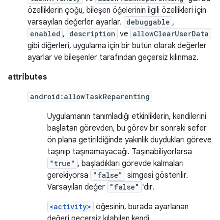
özelliklerin çoğu, bileşen öğelerinin ilgili özellikleri için
varsayılan değerler ayarlar.
debuggable
,
enabled
,
description
ve
allowClearUserData
gibi diğerleri, uygulama için bir bütün olarak değerler
ayarlar ve bileşenler tarafından geçersiz kılınmaz.
attributes
android:allowTaskReparenting
Uygulamanın tanımladığı etkinliklerin, kendilerini
başlatan görevden, bu görev bir sonraki sefer
ön plana getirildiğinde yakınlık duydukları göreve
taşınıp taşınamayacağı. Taşınabiliyorlarsa
"true"
, başladıkları görevde kalmaları
gerekiyorsa
"false"
simgesi gösterilir.
Varsayılan değer
"false"
'dır.
<activity>
öğesinin, burada ayarlanan
değeri geçersiz kılabilen kendi