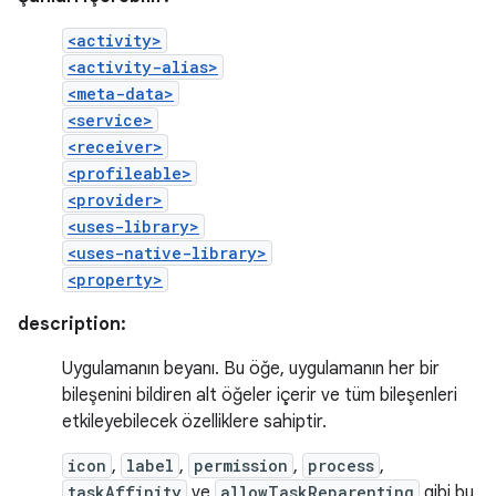
<activity>
<activity-alias>
<meta-data>
<service>
<receiver>
<profileable>
<provider>
<uses-library>
<uses-native-library>
<property>
description:
Uygulamanın beyanı. Bu öğe, uygulamanın her bir
bileşenini bildiren alt öğeler içerir ve tüm bileşenleri
etkileyebilecek özelliklere sahiptir.
icon
,
label
,
permission
,
process
,
taskAffinity
ve
allowTaskReparenting
gibi bu