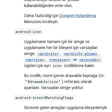
kullanabildiğinden emin olun.
Daha fazla bilgi için
Donanım hızlandırma
kılavuzunu inceleyin.
android:icon
Uygulamanın tamamı için bir simge ve
uygulamanın her bir bileşeni için varsayılan
simge.
<activity>
,
<activity-alias>
,
<service>
,
<receiver>
ve
<provider>
öğeleri için ayrı
icon
özelliklerine bakın.
Bu özellik, resmi içeren drawable kaynağa (ör.
"@drawable/icon"
) referans olarak
ayarlanır. Varsayılan simge yoktur.
android:intentMatchingFlags
Sistemin gelen amaçları uygulama bileşenleriyle