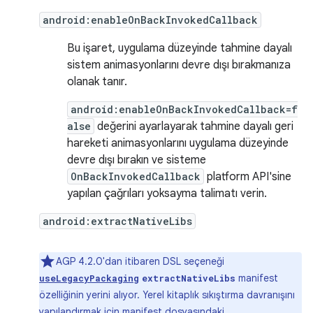
android:enableOnBackInvokedCallback
Bu işaret, uygulama düzeyinde tahmine dayalı
sistem animasyonlarını devre dışı bırakmanıza
olanak tanır.
android:enableOnBackInvokedCallback=f
alse
değerini ayarlayarak tahmine dayalı geri
hareketi animasyonlarını uygulama düzeyinde
devre dışı bırakın ve sisteme
OnBackInvokedCallback
platform API'sine
yapılan çağrıları yoksayma talimatı verin.
android:extractNativeLibs
AGP 4.2.0'dan itibaren DSL seçeneği
manifest
useLegacyPackaging
extractNativeLibs
özelliğinin yerini alıyor. Yerel kitaplık sıkıştırma davranışını
yapılandırmak için manifest dosyasındaki