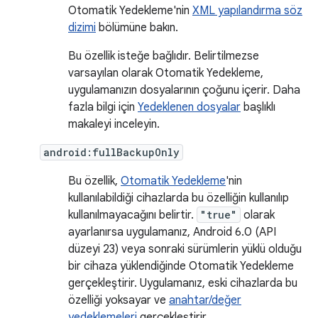
Otomatik Yedekleme'nin
XML yapılandırma söz
dizimi
bölümüne bakın.
Bu özellik isteğe bağlıdır. Belirtilmezse
varsayılan olarak Otomatik Yedekleme,
uygulamanızın dosyalarının çoğunu içerir. Daha
fazla bilgi için
Yedeklenen dosyalar
başlıklı
makaleyi inceleyin.
android:fullBackupOnly
Bu özellik,
Otomatik Yedekleme
'nin
kullanılabildiği cihazlarda bu özelliğin kullanılıp
kullanılmayacağını belirtir.
"true"
olarak
ayarlanırsa uygulamanız, Android 6.0 (API
düzeyi 23) veya sonraki sürümlerin yüklü olduğu
bir cihaza yüklendiğinde Otomatik Yedekleme
gerçekleştirir. Uygulamanız, eski cihazlarda bu
özelliği yoksayar ve
anahtar/değer
yedeklemeleri
gerçekleştirir.