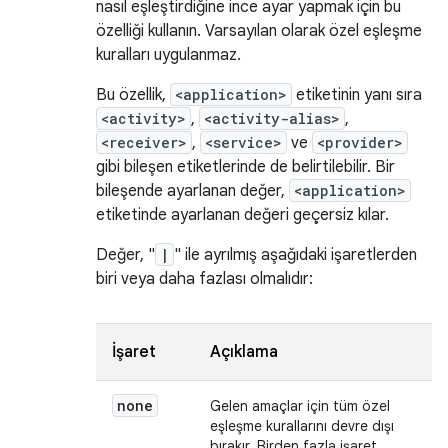
nasıl eşleştirdiğine ince ayar yapmak için bu
özelliği kullanın. Varsayılan olarak özel eşleşme
kuralları uygulanmaz.
Bu özellik,
<application>
etiketinin yanı sıra
<activity>
,
<activity-alias>
,
<receiver>
,
<service>
ve
<provider>
gibi bileşen etiketlerinde de belirtilebilir. Bir
bileşende ayarlanan değer,
<application>
etiketinde ayarlanan değeri geçersiz kılar.
Değer, "
|
" ile ayrılmış aşağıdaki işaretlerden
biri veya daha fazlası olmalıdır:
İşaret
Açıklama
none
Gelen amaçlar için tüm özel
eşleşme kurallarını devre dışı
bırakır. Birden fazla işaret