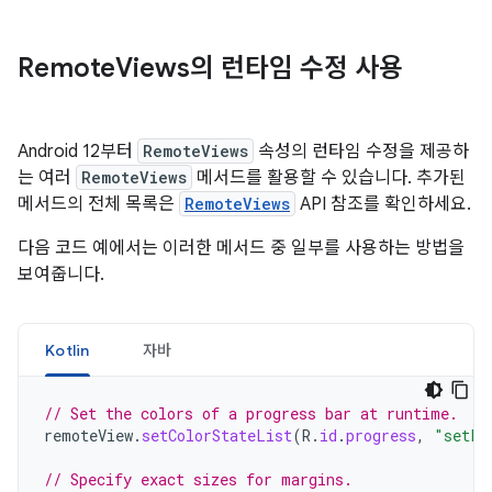
Remote
Views의 런타임 수정 사용
Android 12부터
RemoteViews
속성의 런타임 수정을 제공하
는 여러
RemoteViews
메서드를 활용할 수 있습니다. 추가된
메서드의 전체 목록은
RemoteViews
API 참조를 확인하세요.
다음 코드 예에서는 이러한 메서드 중 일부를 사용하는 방법을
보여줍니다.
Kotlin
자바
// Set the colors of a progress bar at runtime.
remoteView
.
setColorStateList
(
R
.
id
.
progress
,
"setPr
// Specify exact sizes for margins.