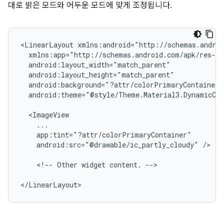
대로 밝은 모드와 어두운 모드에 맞게 조정됩니다.
<LinearLayout
android:theme="@style/Theme.Material3.DynamicCol
android:src="@drawable/ic_partly_cloudy"
/>

<!--
Other
widget
content.
-->
