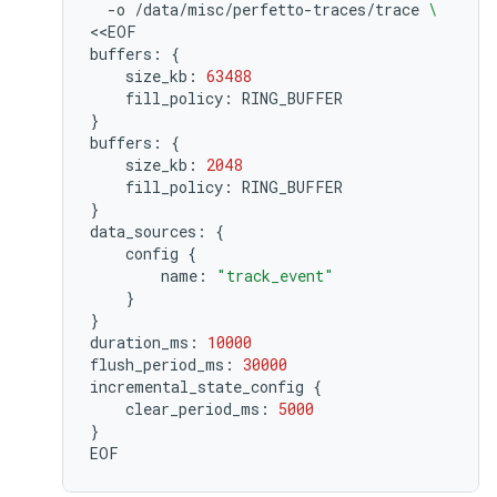
-o
/data/misc/perfetto-traces/trace
\
<<EOF

buffers:
{
size_kb:
63488
fill_policy:
}
buffers:
{
size_kb:
2048
fill_policy:
}
data_sources:
{
config
{
name:
"track_event"
}
}
duration_ms:
10000
flush_period_ms:
30000
incremental_state_config
{
clear_period_ms:
5000
}
EOF