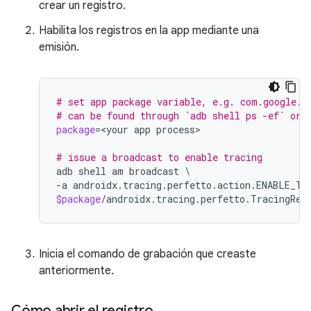
crear un registro.
Habilita los registros en la app mediante una
emisión.
# set app package variable, e.g. com.google.s
# can be found through `adb shell ps -ef` or 
package
=
<your
app
process>

# issue a broadcast to enable tracing
adb
shell
am
broadcast
\
-a
androidx.tracing.perfetto.action.ENABLE_TR
$package
Inicia el comando de grabación que creaste
anteriormente.
Cómo abrir el registro