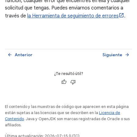
función, cualquier error que encuentres en ella y cualquier
solicitud que tengas. Puedes enviarnos comentarios a
través de
la Herramienta de seguimiento de errores
.
Anterior
Siguiente
arrow_back
arrow_forward
¿Te resultó útil?
El contenido y las muestras de código que aparecen en esta página
están sujetas a las licencias que se describen en la
Licencia de
Contenido
. Java y OpenJDK son marcas registradas de Oracle o sus
afiliados.
Última actualización: 2026-07-15 (UTC)