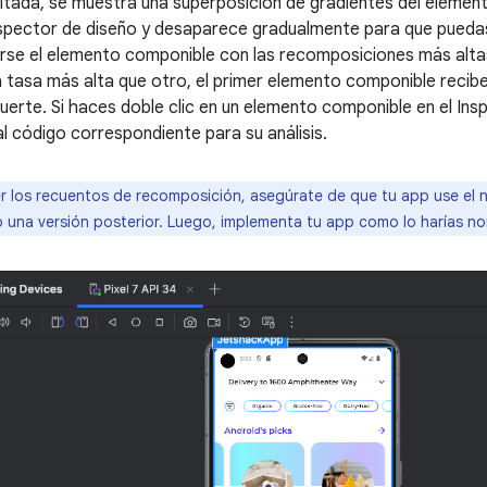
altada, se muestra una superposición de gradientes del elemen
nspector de diseño y desaparece gradualmente para que pueda
se el elemento componible con las recomposiciones más altas.
tasa más alta que otro, el primer elemento componible recibe
uerte. Si haces doble clic en un elemento componible en el Ins
al código correspondiente para su análisis.
r los recuentos de recomposición, asegúrate de que tu app use el niv
 una versión posterior. Luego, implementa tu app como lo harías n