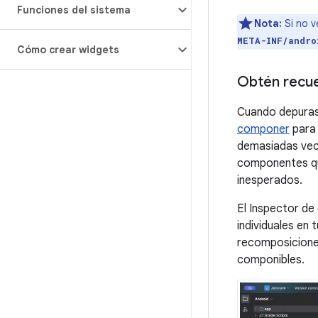
Funciones del sistema
Nota:
Si no v
META-INF/andro
Cómo crear widgets
Obtén recu
Cuando depuras
componer
para 
demasiadas vece
componentes qu
inesperados.
El Inspector d
individuales en 
recomposiciones
componibles.