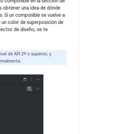
to componible en la sección de
s obtener una idea de dónde
 Si un componible se vuelve a
 un color de superposición de
pector de diseño, se te
el de API 29 o superior, y
ormalmente.