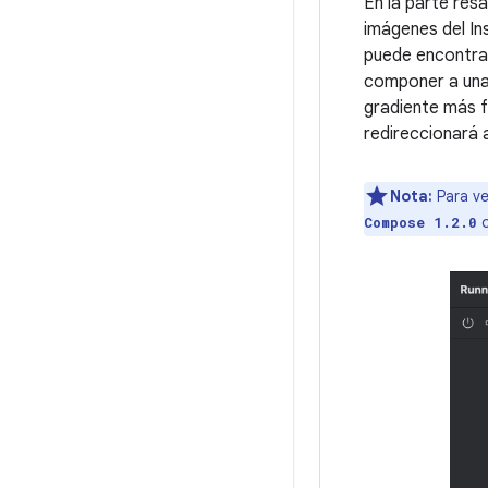
En la parte res
imágenes del I
puede encontrar
componer a una 
gradiente más f
redireccionará 
Nota:
Para ve
o
Compose 1.2.0