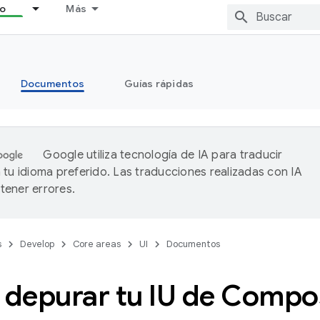
lo
Más
Documentos
Guías rápidas
Google utiliza tecnología de IA para traducir
 tu idioma preferido. Las traducciones realizadas con IA
ener errores.
s
Develop
Core areas
UI
Documentos
depurar tu IU de Compo