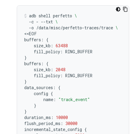
adb
shell
perfetto
\
-c
-
--txt
\
-o
/data/misc/perfetto-traces/trace
\
<<EOF

buffers:
{
size_kb:
63488
fill_policy:
}
buffers:
{
size_kb:
2048
fill_policy:
}
data_sources:
{
config
{
name:
"track_event"
}
}
duration_ms:
10000
flush_period_ms:
30000
incremental_state_config
{