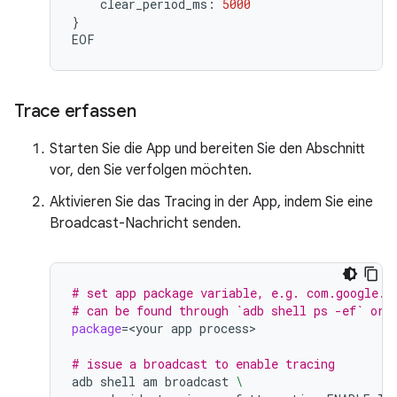
clear_period_ms:
5000
}
EOF
Trace erfassen
Starten Sie die App und bereiten Sie den Abschnitt
vor, den Sie verfolgen möchten.
Aktivieren Sie das Tracing in der App, indem Sie eine
Broadcast-Nachricht senden.
# set app package variable, e.g. com.google.s
# can be found through `adb shell ps -ef` or 
package
=
<your
app
process>

# issue a broadcast to enable tracing
adb
shell
am
broadcast
\