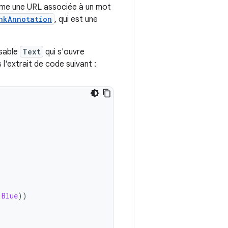
me une URL associée à un mot
nkAnnotation
, qui est une
osable
Text
qui s'ouvre
l'extrait de code suivant :
.
Blue
))