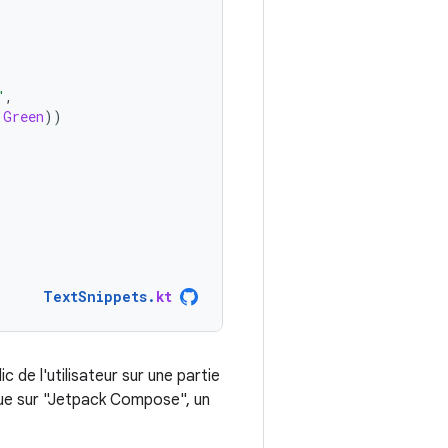
"
,
.
Green
))
TextSnippets
.
kt
de l'utilisateur sur une partie
lique sur "Jetpack Compose", un