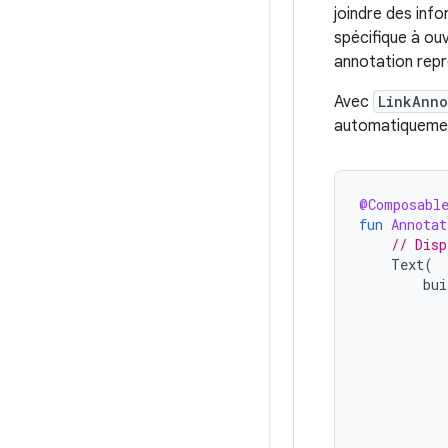
joindre des inf
spécifique à ouv
annotation repr
Avec
LinkAnno
automatiquement 
@Composabl
fun
Annotat
// Disp
Text
(
bui