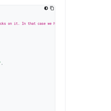
cks on it. In that case we handle
"
,