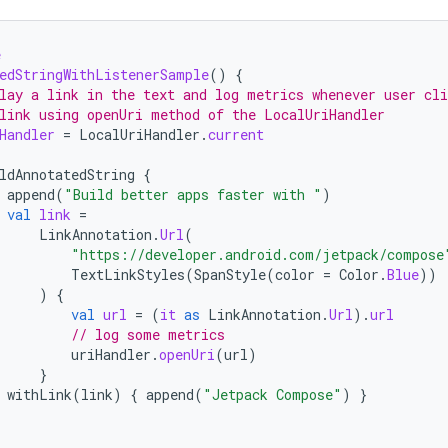
e
edStringWithListenerSample
()
{
lay a link in the text and log metrics whenever user cli
link using openUri method of the LocalUriHandler
Handler
=
LocalUriHandler
.
current
ldAnnotatedString
{
append
(
"Build better apps faster with "
)
val
link
=
LinkAnnotation
.
Url
(
"https://developer.android.com/jetpack/compose
TextLinkStyles
(
SpanStyle
(
color
=
Color
.
Blue
))
)
{
val
url
=
(
it
as
LinkAnnotation
.
Url
).
url
// log some metrics
uriHandler
.
openUri
(
url
)
}
withLink
(
link
)
{
append
(
"Jetpack Compose"
)
}