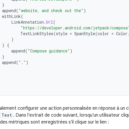
}
append
(
"website, and check out the"
)
withLink
(
LinkAnnotation
.
Url
(
"https://developer.android.com/jetpack/compose
TextLinkStyles
(
style
=
SpanStyle
(
color
=
Color
)
)
{
append
(
"Compose guidance"
)
}
append
(
"."
)
ement configurer une action personnalisée en réponse à un clic 
Text
. Dans l'extrait de code suivant, lorsqu'un utilisateur c
 des métriques sont enregistrées s'il clique sur le lien :