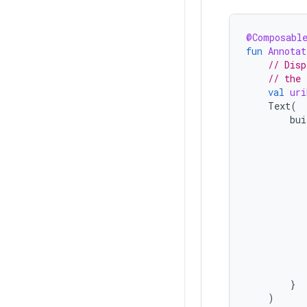
@Composabl
fun
Annotat
// Disp
// the 
val
uri
Text
(
bui
}
)