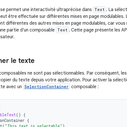
e permet une interactivité ultraprécise dans
Text
. La sélec
 peut être effectuée sur différentes mises en page modulables. L
ont différentes des autres mises en page modulables, car vous
une partie d'un composable
Text
. Cette page présente les AP
isateur.
er le texte
 composables ne sont pas sélectionnables. Par conséquent, les 
copier du texte depuis votre application. Pour activer la sélec
xte avec un
SelectionContainer
composable :
e
bleText
()
{
onContainer
{
t
(
"This text is selectable"
)