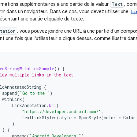
ormations supplémentaires à une partie de la valeur
Text
, com
rir dans un navigateur. Dans ce cas, vous devez utiliser une
Li
ésentant une partie cliquable du texte.
tation
, vous pouvez joindre une URL à une partie d'un comp
une fois que l'utilisateur a cliqué dessus, comme illustré dans 
e
edStringWithLinkSample
()
{
lay multiple links in the text
ldAnnotatedString
{
append
(
"Go to the "
)
withLink
(
LinkAnnotation
.
Url
(
"https://developer.android.com/"
,
TextLinkStyles
(
style
=
SpanStyle
(
color
=
Color
)
)
{
append
(
"Android Developers "
)