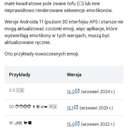
małe kwadratowe pole zwane
tofu
(☐) lub inne
nieprawidłowo renderowane sekwencje emotikonów.
Wersje Androida 11 (poziom 30 interfejsu API) i starsze nie
mogą aktualizować czcionki emoji, więc aplikacje, które
wyświetlają emotikony w tych wersjach, muszą być
aktualizowane ręcznie.
Oto przykłady nowoczesnych emoji.
Przykłady
Wersja
🫩 🪉 🇨🇶
16.0
(wrzesień 2024 r.)
🐦‍🔥 🧑‍🧑‍🧒‍🧒 👩🏽‍🦽‍➡️ 🇲🇶
15.1
(wrzesień 2023 r.)
🩷 🫸🏼 🐦‍⬛
15.0
(wrzesień 2022 r.)