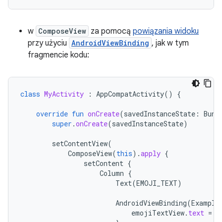
w
ComposeView
za pomocą
powiązania widoku
przy użyciu
AndroidViewBinding
, jak w tym
fragmencie kodu:
class
MyActivity
:
AppCompatActivity
()
{
override
fun
onCreate
(
savedInstanceState
:
Bund
super
.
onCreate
(
savedInstanceState
)
setContentView
(
ComposeView
(
this
).
apply
{
setContent
{
Column
{
Text
(
EMOJI_TEXT
)
AndroidViewBinding
(
Example
emojiTextView
.
text
=
E