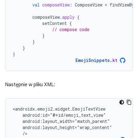
val
composeView
:
ComposeView
=
findViewByI
composeView
.
apply
{
setContent
{
// compose code
}
}
}
}
EmojiSnippets
.
kt
Następnie w pliku XML:
/>