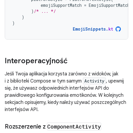
emojiSupportMatch
=
EmojiSupportMatch
.
)
/* ... */
)
)
EmojiSnippets
.
kt
Interoperacyjność
Jeśli Twoja aplikacja korzysta zarówno z widoków, jak
i z biblioteki Compose w tym samym
Activity
, upewnij
się, że używasz odpowiednich interfejsów API do
prawidłowego konfigurowania emotikonów. W kolejnych
sekcjach opisujemy, kiedy należy używać poszczególnych
interfejsów API.
Rozszerzenie z
Component
Activity