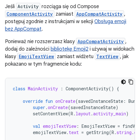
Jeśli
Activity
rozciąga się od Compose
ComponentActivity
zamiast
AppCompatActivity
,
postępuj zgodnie z instrukcjami w sekcji
Obsługa emoji
bez AppCompat
.
Ponieważ nie rozszerzasz klasy
AppCompatActivity
,
dodaj do zależności
bibliotekę Emoji2
i używaj w widokach
klasy
EmojiTextView
zamiast widżetu
TextView
, jak
pokazano w tym fragmencie kodu:
class
MainActivity
:
ComponentActivity
()
{
override
fun
onCreate
(
savedInstanceState
:
Bund
super
.
onCreate
(
savedInstanceState
)
setContentView
(
R
.
layout
.
activity_main
)
val
emojiTextView
:
EmojiTextView
=
findVie
emojiTextView
.
text
=
getString
(
R
.
string
.
em