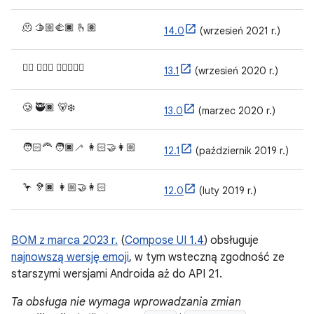
🫠 🫱🏼‍🫲🏿 🫰🏽
14.0
(wrzesień 2021 r.)
😶‍🌫️ 🧔🏻‍♀️ 🧑🏿‍❤️‍🧑🏾
13.1
(wrzesień 2020 r.)
🥲 🥷🏿 🐻‍❄️
13.0
(marzec 2020 r.)
🧑🏻‍🦰 🧑🏿‍🦯 👩🏻‍🤝‍👩🏼
12.1
(październik 2019 r.)
🦩 🦻🏿 👩🏼‍🤝‍👩🏻
12.0
(luty 2019 r.)
BOM z marca 2023 r.
(
Compose UI 1.4
) obsługuje
najnowszą wersję emoji
, w tym wsteczną zgodność ze
starszymi wersjami Androida aż do API 21.
Ta obsługa nie wymaga wprowadzania zmian