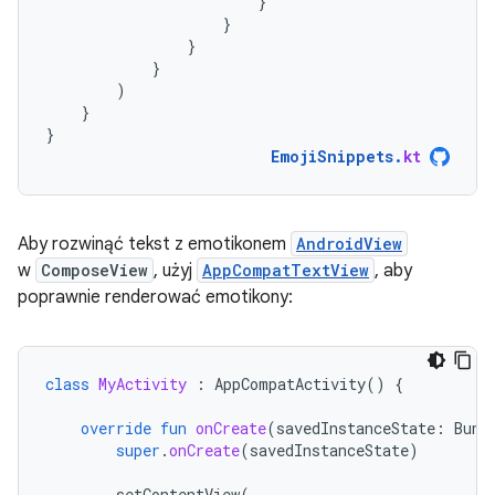
}
}
}
}
)
}
}
EmojiSnippets
.
kt
Aby rozwinąć tekst z emotikonem
AndroidView
w
ComposeView
, użyj
AppCompatTextView
, aby
poprawnie renderować emotikony:
class
MyActivity
:
AppCompatActivity
()
{
override
fun
onCreate
(
savedInstanceState
:
Bund
super
.
onCreate
(
savedInstanceState
)
setContentView
(