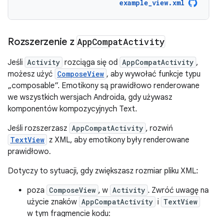
example_view.xml
Rozszerzenie z
App
Compat
Activity
Jeśli
Activity
rozciąga się od
AppCompatActivity
,
możesz użyć
ComposeView
, aby wywołać funkcje typu
„composable”. Emotikony są prawidłowo renderowane
we wszystkich wersjach Androida, gdy używasz
komponentów kompozycyjnych Text.
Jeśli rozszerzasz
AppCompatActivity
, rozwiń
TextView
z XML, aby emotikony były renderowane
prawidłowo.
Dotyczy to sytuacji, gdy zwiększasz rozmiar pliku XML:
poza
ComposeView
, w
Activity
. Zwróć uwagę na
użycie znaków
AppCompatActivity
i
TextView
w tym fragmencie kodu: