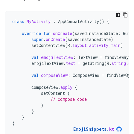
class
MyActivity
:
AppCompatActivity
()
{
override
fun
onCreate
(
savedInstanceState
:
Bund
super
.
onCreate
(
savedInstanceState
)
setContentView
(
R
.
layout
.
activity_main
)
val
emojiTextView
:
TextView
=
findViewById
emojiTextView
.
text
=
getString
(
R
.
string
.
em
val
composeView
:
ComposeView
=
findViewByI
composeView
.
apply
{
setContent
{
// compose code
}
}
}
}
EmojiSnippets
.
kt