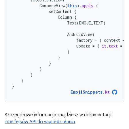
ComposeView
(
this
).
apply
{
setContent
{
Column
{
Text
(
EMOJI_TEXT
)
AndroidView
(
factory
=
{
context
-
>
update
=
{
it
.
text
=
E
)
}
}
}
)
}
}
EmojiSnippets
.
kt
Szczegółowe informacje znajdziesz w dokumentacji
interfejsów API do współdziałania
.