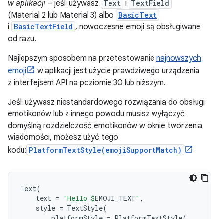
w aplikacji
– jeśli używasz
Text
i
TextField
(Material 2 lub Material 3) albo
BasicText
i
BasicTextField
, nowoczesne emoji są obsługiwane
od razu.
Najlepszym sposobem na przetestowanie
najnowszych
emoji
w aplikacji jest użycie prawdziwego urządzenia
z interfejsem API na poziomie 30 lub niższym.
Jeśli używasz niestandardowego rozwiązania do obsługi
emotikonów lub z innego powodu musisz wyłączyć
domyślną rozdzielczość emotikonów w oknie tworzenia
wiadomości, możesz użyć tego
kodu:
PlatformTextStyle(emojiSupportMatch)
Text
(
text
=
"Hello 
$
EMOJI_TEXT
"
,
style
=
TextStyle
(
platformStyle
=
PlatformTextStyle
(