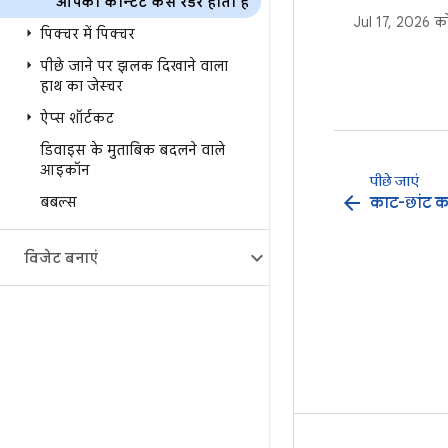
आपका कॉन्टेंट कैसे रेंडर होता है
drawWithCont
Jul 17, 2026
को
और drawWithCa
पिक्चर में पिक्चर
मॉडिफ़ायर (जैस
पीछे जाने पर झलक दिखाने वाला
बारे में बताया ग
हाथ का जेस्चर
कॉन्टेंट ड्रॉइंग, ट
ऐप्स शॉर्टकट
ऐल्फ़ा कंट्रोल, 
रणनीतियों, और क
डिवाइस के मुताबिक बदलने वाले
आइकॉन
बनाने के लिए, इन
पीछे जाएं
बताया गया है.
arrow_back
काट-छांट कर
बबल्स
विजेट बनाएं