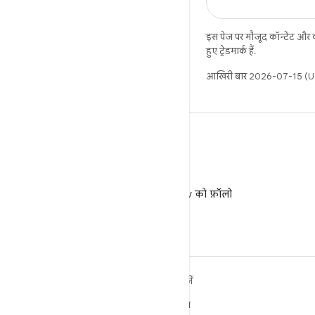
इस पेज पर मौजूद कॉन्टेंट और
हुए ट्रेडमार्क हैं.
आखिरी बार 2026-07-15 (UT
X
X पर @AndroidDev को फ़ॉलो
करें
ANDROID के बारे में ज़्यादा
खोजें
जानें
गेमिंग