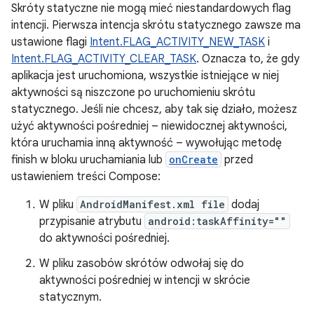
Skróty statyczne nie mogą mieć niestandardowych flag
intencji. Pierwsza intencja skrótu statycznego zawsze ma
ustawione flagi
Intent.FLAG_ACTIVITY_NEW_TASK
i
Intent.FLAG_ACTIVITY_CLEAR_TASK
. Oznacza to, że gdy
aplikacja jest uruchomiona, wszystkie istniejące w niej
aktywności są niszczone po uruchomieniu skrótu
statycznego. Jeśli nie chcesz, aby tak się działo, możesz
użyć aktywności pośredniej – niewidocznej aktywności,
która uruchamia inną aktywność – wywołując metodę
finish w bloku uruchamiania lub
onCreate
przed
ustawieniem treści Compose:
W pliku
AndroidManifest.xml file
dodaj
przypisanie atrybutu
android:taskAffinity=""
do aktywności pośredniej.
W pliku zasobów skrótów odwołaj się do
aktywności pośredniej w intencji w skrócie
statycznym.