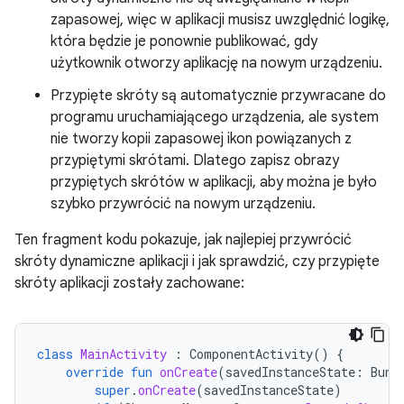
zapasowej, więc w aplikacji musisz uwzględnić logikę,
która będzie je ponownie publikować, gdy
użytkownik otworzy aplikację na nowym urządzeniu.
Przypięte skróty są automatycznie przywracane do
programu uruchamiającego urządzenia, ale system
nie tworzy kopii zapasowej ikon powiązanych z
przypiętymi skrótami. Dlatego zapisz obrazy
przypiętych skrótów w aplikacji, aby można je było
szybko przywrócić na nowym urządzeniu.
Ten fragment kodu pokazuje, jak najlepiej przywrócić
skróty dynamiczne aplikacji i jak sprawdzić, czy przypięte
skróty aplikacji zostały zachowane:
class
MainActivity
:
ComponentActivity
()
{
override
fun
onCreate
(
savedInstanceState
:
Bund
super
.
onCreate
(
savedInstanceState
)