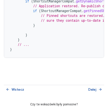
if
(
ShortcutManagerCompat
.
getDynamicShortc
// Application restored. Re-publish dy
if
(
ShortcutManagerCompat
.
getPinnedSho
// Pinned shortcuts are restored. 
// sure they contain up-to-date in
}
}
}
// ...
}
Wstecz
Dalej
arrow_back
arrow_forward
Czy te wskazówki były pomocne?