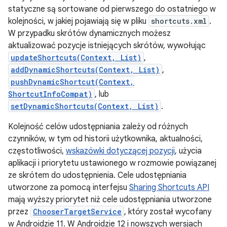
statyczne są sortowane od pierwszego do ostatniego w
kolejności, w jakiej pojawiają się w pliku
shortcuts.xml
.
W przypadku skrótów dynamicznych możesz
aktualizować pozycje istniejących skrótów, wywołując
updateShortcuts(Context, List)
,
addDynamicShortcuts(Context, List)
,
pushDynamicShortcut(Context,
ShortcutInfoCompat)
, lub
setDynamicShortcuts(Context, List)
.
Kolejność celów udostępniania zależy od różnych
czynników, w tym od historii użytkownika, aktualności,
częstotliwości,
wskazówki dotyczącej pozycji
, użycia
aplikacji i priorytetu ustawionego w rozmowie powiązanej
ze skrótem do udostępnienia. Cele udostępniania
utworzone za pomocą interfejsu
Sharing Shortcuts API
mają wyższy priorytet niż cele udostępniania utworzone
przez
ChooserTargetService
, który został wycofany
w Androidzie 11. W Androidzie 12 i nowszych wersjach