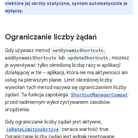
niektóre jej skróty statyczne, system automatycznie je
wyłączy.
Ograniczanie liczby żądań
Gdy używasz metod
setDynamicShortcuts,
addDynamicShortcuts
lub
updateShortcuts
, możesz
je wywoływać tylko określoną liczbę razy w
aplikacji
działającej w tle
– aplikacji, która nie ma aktywności ani
usług na pierwszym planie. Limit określonej liczby
wywołań tych metod nazywa się
ograniczaniem liczby
żądań
. Ta funkcja zapobiega
ShortcutManagerCompat
przed nadmiernym wykorzystywaniem zasobów
urządzenia.
Gdy ograniczanie liczby żądań jest aktywne,
isRateLimitingActive
zwraca wartość true.
Ograniczanie liczby żądań jest jednak resetowane