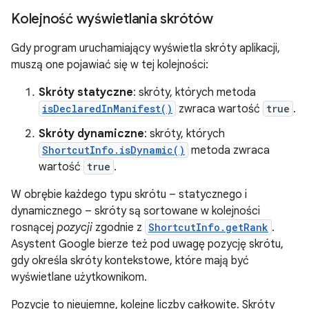
Kolejność wyświetlania skrótów
Gdy program uruchamiający wyświetla skróty aplikacji,
muszą one pojawiać się w tej kolejności:
Skróty statyczne
: skróty, których metoda
isDeclaredInManifest()
zwraca wartość
true
.
Skróty dynamiczne
: skróty, których
ShortcutInfo.isDynamic()
metoda zwraca
wartość
true
.
W obrębie każdego typu skrótu – statycznego i
dynamicznego – skróty są sortowane w kolejności
rosnącej
pozycji
zgodnie z
ShortcutInfo.getRank
.
Asystent Google bierze też pod uwagę pozycję skrótu,
gdy określa skróty kontekstowe, które mają być
wyświetlane użytkownikom.
Pozycje to nieujemne, kolejne liczby całkowite. Skróty