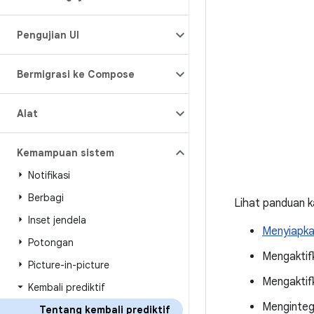
Pengujian UI
Bermigrasi ke Compose
Alat
Kemampuan sistem
Notifikasi
Berbagi
Lihat panduan k
Inset jendela
Menyiapkan
Potongan
Mengaktifk
Picture-in-picture
Mengaktif
Kembali prediktif
Menginteg
Tentang kembali prediktif