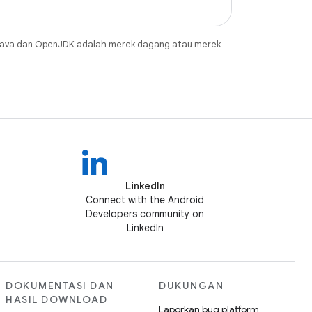
Java dan OpenJDK adalah merek dagang atau merek
LinkedIn
Connect with the Android
Developers community on
LinkedIn
DOKUMENTASI DAN
DUKUNGAN
HASIL DOWNLOAD
Laporkan bug platform