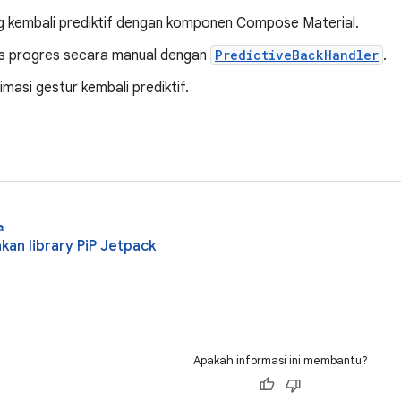
 kembali prediktif dengan komponen Compose Material.
 progres secara manual dengan
PredictiveBackHandler
.
imasi gestur kembali prediktif.
a
an library PiP Jetpack
Apakah informasi ini membantu?