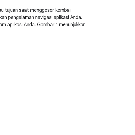
jau tujuan saat menggeser kembali.
an pengalaman navigasi aplikasi Anda.
alam aplikasi Anda. Gambar 1 menunjukkan