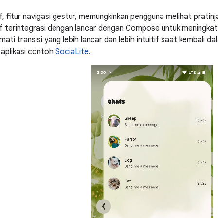
if, fitur navigasi gestur, memungkinkan pengguna melihat pratin
if terintegrasi dengan lancar dengan Compose untuk meningkatk
ti transisi yang lebih lancar dan lebih intuitif saat kembali d
 aplikasi contoh
SociaLite
.