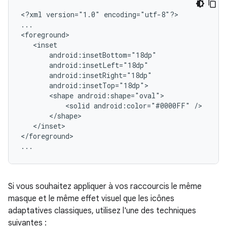
<?xml
version="1.0"
encoding="utf-8"?>

...

<shape
<solid
android:color="#0000FF"
</inset>

</foreground>

...
Si vous souhaitez appliquer à vos raccourcis le même
masque et le même effet visuel que les icônes
adaptatives classiques, utilisez l'une des techniques
suivantes :