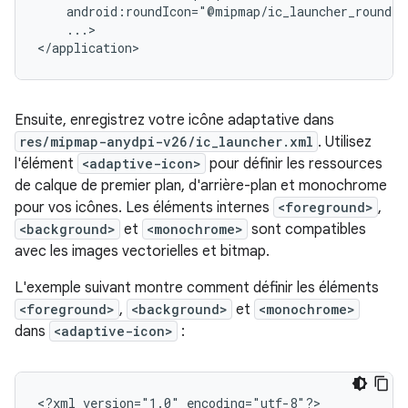
...>

</application>
Ensuite, enregistrez votre icône adaptative dans
res/mipmap-anydpi-v26/ic_launcher.xml
. Utilisez
l'élément
<adaptive-icon>
pour définir les ressources
de calque de premier plan, d'arrière-plan et monochrome
pour vos icônes. Les éléments internes
<foreground>
,
<background>
et
<monochrome>
sont compatibles
avec les images vectorielles et bitmap.
L'exemple suivant montre comment définir les éléments
<foreground>
,
<background>
et
<monochrome>
dans
<adaptive-icon>
:
<?xml
version="1.0"
encoding="utf-8"?>
