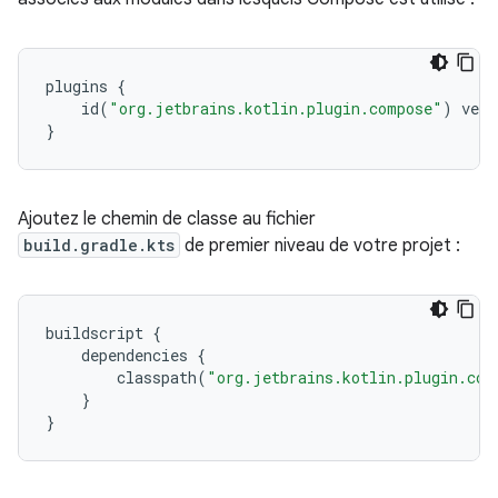
plugins
{
id
(
"org.jetbrains.kotlin.plugin.compose"
)
vers
}
Ajoutez le chemin de classe au fichier
build.gradle.kts
de premier niveau de votre projet :
buildscript
{
dependencies
{
classpath
(
"org.jetbrains.kotlin.plugin.com
}
}