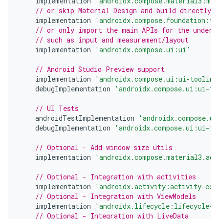
implementation
'androidx.compose.material3:mat
// or skip Material Design and build directly 
implementation
'androidx.compose.foundation:fo
// or only import the main APIs for the underl
// such as input and measurement/layout
implementation
'androidx.compose.ui:ui'
// Android Studio Preview support
implementation
'androidx.compose.ui:ui-tooling
debugImplementation
'androidx.compose.ui:ui-to
// UI Tests
androidTestImplementation
'androidx.compose.ui
debugImplementation
'androidx.compose.ui:ui-te
// Optional - Add window size utils
implementation
'androidx.compose.material3.ada
// Optional - Integration with activities
implementation
'androidx.activity:activity-com
// Optional - Integration with ViewModels
implementation
'androidx.lifecycle:lifecycle-v
// Optional - Integration with LiveData