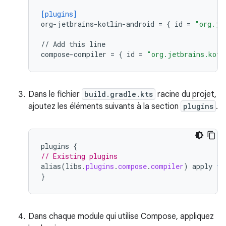
[plugins]
org-jetbrains-kotlin-android
=
{
id
=
"org.je
//
Add
this
line
compose-compiler
=
{
id
=
"org.jetbrains.kotl
Dans le fichier
build.gradle.kts
racine du projet,
ajoutez les éléments suivants à la section
plugins
.
plugins
{
// Existing plugins
alias
(
libs
.
plugins
.
compose
.
compiler
)
apply
fa
}
Dans chaque module qui utilise Compose, appliquez