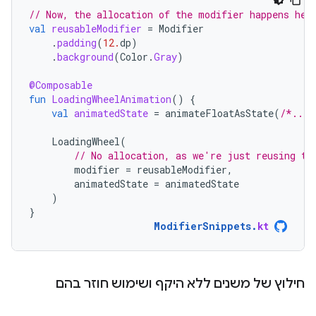
// Now, the allocation of the modifier happens her
val
reusableModifier
=
Modifier
.
padding
(
12.
dp
)
.
background
(
Color
.
Gray
)
@Composable
fun
LoadingWheelAnimation
()
{
val
animatedState
=
animateFloatAsState
(
/*...*
LoadingWheel
(
// No allocation, as we're just reusing th
modifier
=
reusableModifier
,
animatedState
=
animatedState
)
}
ModifierSnippets
.
kt
חילוץ של משנים ללא היקף ושימוש חוזר בהם