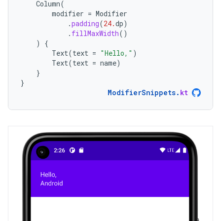
Column
(
modifier
=
Modifier
.
padding
(
24.
dp
)
.
fillMaxWidth
()
)
{
Text
(
text
=
"Hello,"
)
Text
(
text
=
name
)
}
}
ModifierSnippets
.
kt