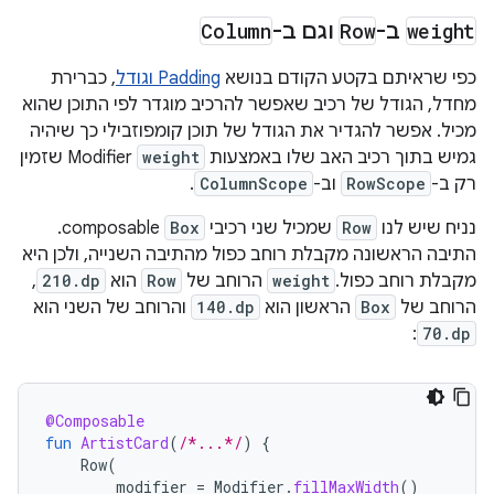
weight
ב-
Row
וגם ב-
Column
כפי שראיתם בקטע הקודם בנושא
Padding וגודל
, כברירת
מחדל, הגודל של רכיב שאפשר להרכיב מוגדר לפי התוכן שהוא
מכיל. אפשר להגדיר את הגודל של תוכן קומפוזבילי כך שיהיה
גמיש בתוך רכיב האב שלו באמצעות
weight
Modifier שזמין
רק ב-
RowScope
וב-
ColumnScope
.
נניח שיש לנו
Row
שמכיל שני רכיבי
Box
composable.
התיבה הראשונה מקבלת רוחב כפול מהתיבה השנייה, ולכן היא
מקבלת רוחב כפול.
weight
הרוחב של
Row
הוא
210.dp
,
הרוחב של
Box
הראשון הוא
140.dp
והרוחב של השני הוא
:
70.dp
@Composable
fun
ArtistCard
(
/*...*/
)
{
Row
(
modifier
=
Modifier
.
fillMaxWidth
()