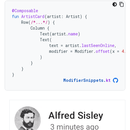
@Composable
fun
ArtistCard
(
artist
:
Artist
)
{
Row
(
/*...*/
)
{
Column
{
Text
(
artist
.
name
)
Text
(
text
=
artist
.
lastSeenOnline
,
modifier
=
Modifier
.
offset
(
x
=
4.
d
)
}
}
}
ModifierSnippets
.
kt