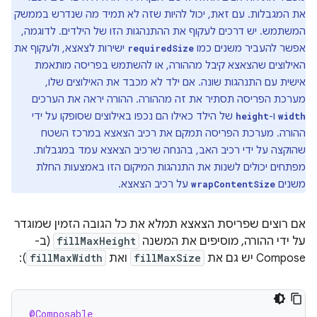
את המגבלות. עם זאת, יכול להיות שזה לא תמיד מה שנדרש בממשק
המשתמש. יש דרכים לעקוף את ההתנהגות הזו של הילדים. לדוגמה,
אפשר להעביר משנים כמו
ישירות לצאצא, ולעקוף את
requiredSize
האילוצים שהצאצא קיבל מההורה, או להשתמש בפריסה מותאמת
אישית עם התנהגות שונה. אם ילד לא מכבד את האילוצים שלו,
מערכת הפריסה תסתיר את זה מההורה. ההורה יראה את הערכים
ו-
של הילד כאילו הם נכפו באילוצים שסופקו על ידי
height
width
ההורה. מערכת הפריסה תמקם את רכיב הצאצא במרכז השטח
שהוקצה על ידי רכיב האב, בהנחה שרכיב הצאצא עמד במגבלות.
מפתחים יכולים לשנות את התנהגות המיקום הזו באמצעות החלת
משנים
על רכיב הצאצא.
wrapContentSize
אם רוצים שפריסת הצאצא תמלא את כל הגובה הזמין שמוגדר
על ידי ההורה, מוסיפים את המשנה
fillMaxHeight
(ב-
Compose יש גם את
fillMaxSize
ואת
fillMaxWidth
):
@Composable