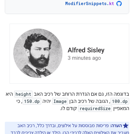
ModifierSnippets
.
kt
בדוגמה הזו, גם אם הגדרת הרוחב של רכיב האב
height
היא
100.dp
, הגובה של רכיב הבן
Image
יהיה
150.dp
, כי
המאפיין
requiredSize
קודם לו.
הערה:
פריסות מבוססות על אילוצים, ובדרך כלל, רכיב האב
מעביר את האילוצים האלה לרכיבי הבן. הילד או הילדה
צריכים
לכבד