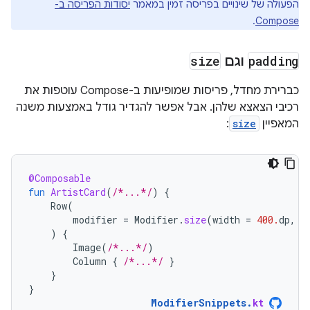
הפעולה של שינויים בפריסה זמין במאמר
יסודות הפריסה ב-
.
Compose
padding
וגם
size
כברירת מחדל, פריסות שמופיעות ב-Compose עוטפות את
רכיבי הצאצא שלהן. אבל אפשר להגדיר גודל באמצעות משנה
המאפיין
size
:
@Composable
fun
ArtistCard
(
/*...*/
)
{
Row
(
modifier
=
Modifier
.
size
(
width
=
400.
dp
,
h
)
{
Image
(
/*...*/
)
Column
{
/*...*/
}
}
}
ModifierSnippets
.
kt