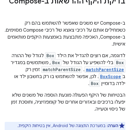
בדיקת היקף ההרשאות ב-Compose
ב-Compose יש משנים שאפשר להשתמש בהם רק
כשמחילים אותם על רכיבי צאצא של רכיבי Compose מסוימים.
ב-Compose, האכיפה מתבצעת באמצעות היקפים מותאמים
אישית.
לדוגמה, אם רוצים להגדיל את הילד
Box
לגודל של ההורה
Box
בלי להשפיע על הגודל של
Box
, משתמשים במגדיר
matchParentSize
. ‫
matchParentSize
זמין רק
ב
BoxScope
. לכן, אפשר להשתמש בו רק בחשבון ילד או
ילדה בדומיין
Box
.
הבטיחות של היקף הפעולה מונעת הוספה של משנים שלא
יפעלו ברכיבים ובאזורים אחרים של קומפוזיציה, וחוסכת זמן
של ניסוי וטעייה.
הערה:
במערכת התצוגה של Android, אין בטיחות היקפית.