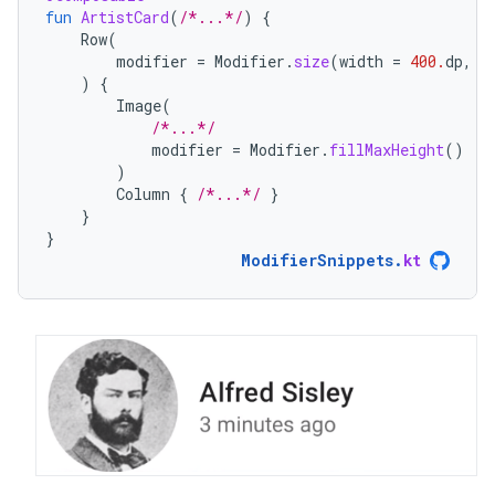
fun
ArtistCard
(
/*...*/
)
{
Row
(
modifier
=
Modifier
.
size
(
width
=
400.
dp
,
h
)
{
Image
(
/*...*/
modifier
=
Modifier
.
fillMaxHeight
()
)
Column
{
/*...*/
}
}
}
ModifierSnippets
.
kt