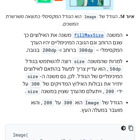
איור 14.
הגודל של
הוא הגודל המקסימלי כתוצאה משרשרת
Image
המשנים.
המשנה
fillMaxSize
משנה את האילוצים כך
שגם הרוחב וגם הגובה המינימליים יהיו הערך
המקסימלי –
300dp
ברוחב ו-
200dp
בגובה.
למרות שהמשנה
size
רוצה להשתמש בגודל
50dp
, הוא עדיין צריך לפעול בהתאם לאילוצים
המינימליים של הגודל. לכן, גם משנה ה-
size
יחזיר את גבולות האילוץ המדויקים של
300
על
ידי
200
, ויתעלם מהערך שצוין במשנה
size
.
הגודל של
Image
הוא
300
על
200
, והוא
מועבר במעלה העץ.
Image
(