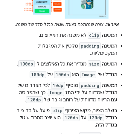
איור 16.
צורה שנחתכה בצורה שגויה בגלל סדר של משנה.
המשנה
clip
לא משנה את האילוצים.
המשנה
padding
מקטין את המגבלות
המקסימליות.
המשנה
size
מגדיר את כל האילוצים ל-
100dp
.
הגודל של
Image
הוא
100dp
על
100dp
.
המשנה
padding
מוסיף
10dp
לכל הצדדים של
הגודל שמדווח על ידי התג
Image
, כך שהפריסה
עם הריווח מדווחת על רוחב וגובה של
120dp
.
בשלב הציור, מקש הצירוף
clip
פועל על בד ציור
בגודל
120dp
על
120dp
. הוא יוצר מסכת עיגול
בגודל הזה.