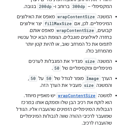
המקסימלי –
300dp
ברוחב ו-
200dp
בגובה.
המשנה
wrapContentSize
מאפס את האילוצים
המינימליים. לכן, אם
fillMaxSize
יצר אילוצים
קבועים,
wrapContentSize
מאפס אותם
בחזרה לאילוצים מוגבלים
. הצומת הבא יכול עכשיו
לתפוס את כל המרחב שוב, או להיות קטן יותר
מהמרחב כולו.
המשנה
size
מגדיר את המגבלות לערכים
מינימליים ומקסימליים של
50
.
הערך
Image
מומר לגודל של
50
על
50
,
והמשנה
size
מעביר את הערך הזה.
למשנה
wrapContentSize
יש מאפיין מיוחד.
הוא לוקח את רכיב הבן שלו ו
ממקם אותו במרכז
הגבולות המינימליים הזמינים
שהועברו אליו. הגודל
שמועבר לרכיבי ההורה שווה לגבולות המינימליים
שהועברו לרכיב.