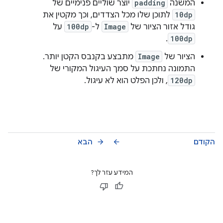
המשנה
padding
יוצר שוליים פנימיים של
10dp
לתוכן שלו מכל הצדדים, וכך מקטין את
גודל אזור הציור של
Image
ל-
100dp
על
.
100dp
הציור של
Image
מתבצע בקנבס הקטן יותר.
התמונה נחתכת על סמך העיגול המקורי של
120dp
, ולכן הפלט הוא לא עיגול.
הקודם
הבא
arrow_forward
arrow_back
המידע עזר לך?