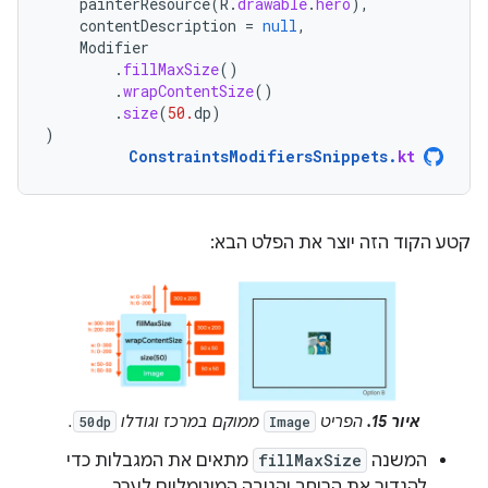
painterResource
(
R
.
drawable
.
hero
),
contentDescription
=
null
,
Modifier
.
fillMaxSize
()
.
wrapContentSize
()
.
size
(
50.
dp
)
)
ConstraintsModifiersSnippets
.
kt
קטע הקוד הזה יוצר את הפלט הבא:
איור 15.
הפריט
ממוקם במרכז וגודלו
.
50dp
Image
המשנה
fillMaxSize
מתאים את המגבלות כדי
להגדיר את הרוחב והגובה המינימליים לערך