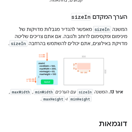
קבועים, בהתאמה.
הערך המקדם
In
size
המשנה
sizeIn
מאפשר להגדיר מגבלות מדויקות של
מינימום ומקסימום לרוחב ולגובה. אם אתם צריכים שליטה
מדויקת באילוצים, אתם יכולים להשתמש בהרחבה
sizeIn
.
איור 13.
המשנה
עם הערכים
,‏
,‏
maxWidth
minWidth
sizeIn
ו-
.
maxHeight
minHeight
דוגמאות