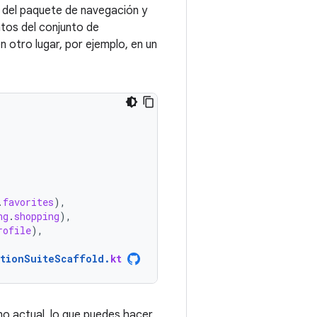
 del paquete de navegación y
ntos del conjunto de
 otro lugar, por ejemplo, en un
.
favorites
),
ng
.
shopping
),
rofile
),
ationSuiteScaffold
.
kt
no actual, lo que puedes hacer