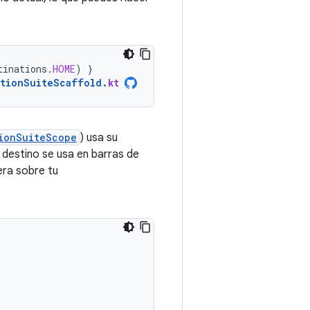
tinations
.
HOME
)
}
ationSuiteScaffold
.
kt
ionSuiteScope
) usa su
e destino se usa en barras de
era sobre tu