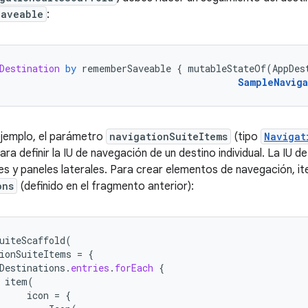
Saveable
:
Destination
by
rememberSaveable
{
mutableStateOf
(
AppDes
SampleNavig
 ejemplo, el parámetro
navigationSuiteItems
(tipo
Navigat
ara definir la IU de navegación de un destino individual. La IU d
les y paneles laterales. Para crear elementos de navegación, it
ons
(definido en el fragmento anterior):
uiteScaffold
(
ionSuiteItems
=
{
Destinations
.
entries
.
forEach
{
item
(
icon
=
{