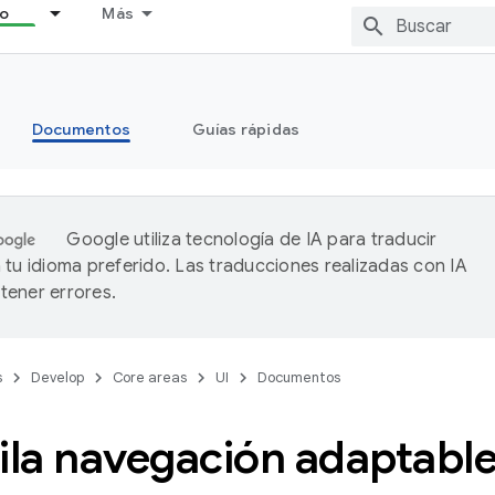
lo
Más
Documentos
Guías rápidas
Google utiliza tecnología de IA para traducir
 tu idioma preferido. Las traducciones realizadas con IA
ener errores.
s
Develop
Core areas
UI
Documentos
la navegación adaptabl