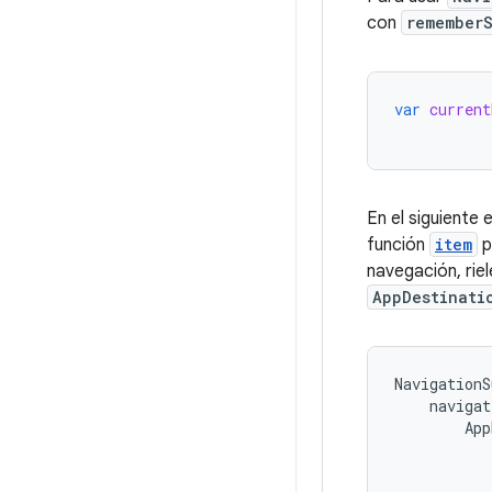
con
remember
var
current
En el siguiente
función
item
p
navegación, rie
AppDestinati
NavigationS
navigat
App