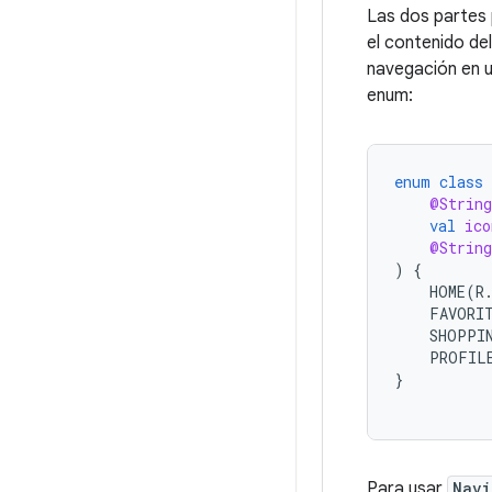
Las dos partes 
el contenido de
navegación en u
enum:
enum
class
@String
val
ico
@String
)
{
HOME
(
R
FAVORI
SHOPPI
PROFIL
}
Para usar
Navi