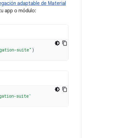
egación adaptable de Material
tu app o módulo:
gation-suite"
)
gation-suite'