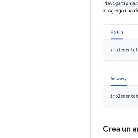
NavigationSu
3
. Agrega una d
Kotlin
implementat
Groovy
implementat
Crea un 