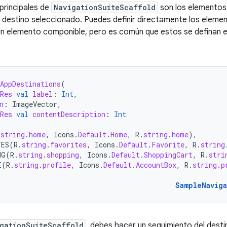
principales de
NavigationSuiteScaffold
son los elementos
l destino seleccionado. Puedes definir directamente los eleme
n elemento componible, pero es común que estos se definan en
AppDestinations
(
Res
val
label
:
Int
,
n
:
ImageVector
,
Res
val
contentDescription
:
Int
.
string
.
home
,
Icons
.
Default
.
Home
,
R
.
string
.
home
),
TES
(
R
.
string
.
favorites
,
Icons
.
Default
.
Favorite
,
R
.
string
NG
(
R
.
string
.
shopping
,
Icons
.
Default
.
ShoppingCart
,
R
.
stri
E
(
R
.
string
.
profile
,
Icons
.
Default
.
AccountBox
,
R
.
string
.
p
SampleNavig
gationSuiteScaffold
, debes hacer un seguimiento del desti