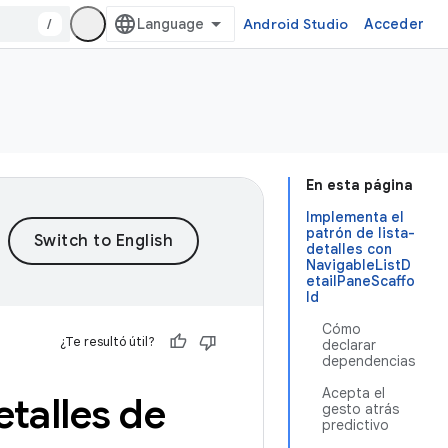
/
Android Studio
Acceder
En esta página
Implementa el
patrón de lista-
detalles con
NavigableListD
etailPaneScaffo
ld
Cómo
¿Te resultó útil?
declarar
dependencias
Acepta el
talles de
gesto atrás
predictivo