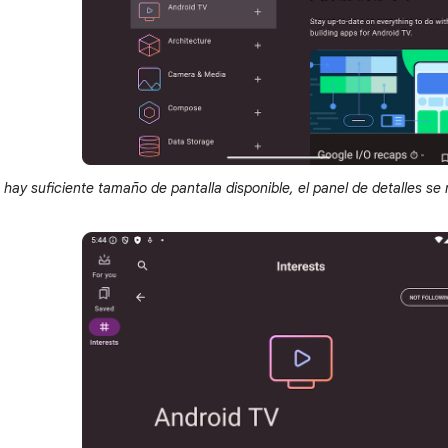
ay suficiente tamaño de pantalla disponible, el panel de detalles se m