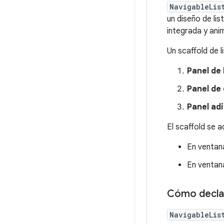
NavigableLis
un diseño de li
integrada y ani
Un scaffold de l
Panel de 
Panel de 
Panel adi
El scaffold se 
En ventana
En ventana
Cómo decla
NavigableLis