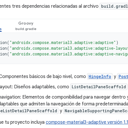
ientes tres dependencias relacionadas al archivo
build.grad
Groovy
ion
(
"androidx.compose.material3.adaptive:adaptive"
)
ion
(
"androidx.compose.material3.adaptive:adaptive-layou
ion
(
"androidx.compose.material3.adaptive:adaptive-navig
 Componentes básicos de bajo nivel, como
HingeInfo
y
Pos
layout: Diseños adaptables, como
ListDetailPaneScaffold
navigation: Elementos de componibilidad para navegar dentro 
daptables que admiten la navegación de forma predeterminad
leListDetailPaneScaffold
y
NavigableSupportingPaneSc
ue tu proyecto incluya
compose-material3-adaptive versión 1.