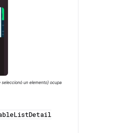
se seleccionó un elemento) ocupa
able
List
Detail