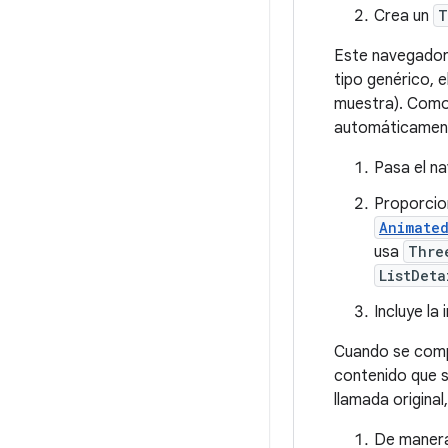
Crea un
T
Este navegador 
tipo genérico, 
muestra). Como 
automáticament
Pasa el n
Proporcion
Animate
usa
Thre
ListDeta
Incluye la
Cuando se comp
contenido que s
llamada origina
De manera