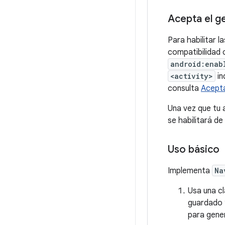
Acepta el ge
Para habilitar 
compatibilidad c
android:enab
<activity>
in
consulta
Acepta
Una vez que tu a
se habilitará d
Uso básico
Implementa
Na
Usa una c
guardado y
para gener