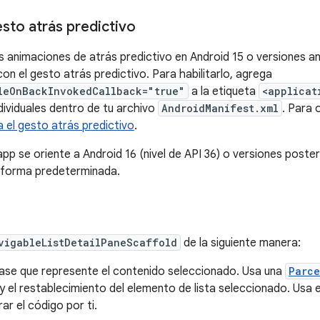
sto atrás predictivo
las animaciones de atrás predictivo en Android 15 o versiones a
on el gesto atrás predictivo. Para habilitarlo, agrega
leOnBackInvokedCallback="true"
a la etiqueta
<applicat
dividuales dentro de tu archivo
AndroidManifest.xml
. Para 
 el gesto atrás predictivo
.
pp se oriente a Android 16 (nivel de API 36) o versiones poster
e forma predeterminada.
vigableListDetailPaneScaffold
de la siguiente manera:
lase que represente el contenido seleccionado. Usa una
Parce
 el restablecimiento del elemento de lista seleccionado. Usa 
ar el código por ti.