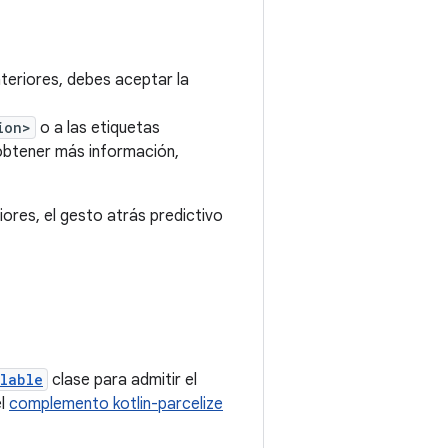
nteriores, debes aceptar la
ion>
o a las etiquetas
obtener más información,
iores, el gesto atrás predictivo
lable
clase para admitir el
el
complemento kotlin-parcelize