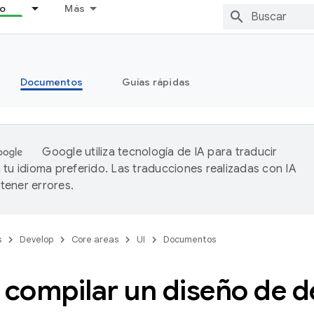
lo
Más
Documentos
Guías rápidas
Google utiliza tecnología de IA para traducir
 tu idioma preferido. Las traducciones realizadas con IA
ener errores.
s
Develop
Core areas
UI
Documentos
compilar un diseño de de