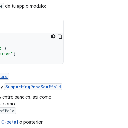
le
de tu app o módulo:
t"
)
ation"
)
ture
y
SupportingPaneScaffold
y entre paneles, así como
a, como
affold
1.0-beta1
o posterior.