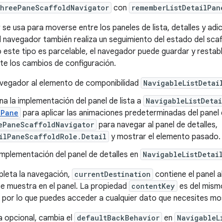
hreePaneScaffoldNavigator
con
rememberListDetailPan
se usa para moverse entre los paneles de lista, detalles y adi
el navegador también realiza un seguimiento del estado del scaf
este tipo es parcelable, el navegador puede guardar y restab
e los cambios de configuración.
avegador al elemento de componibilidad
NavigableListDetai
a la implementación del panel de lista a
NavigableListDeta
dPane
para aplicar las animaciones predeterminadas del panel 
ePaneScaffoldNavigator
para navegar al panel de detalles,
ilPaneScaffoldRole.Detail
y mostrar el elemento pasado.
 implementación del panel de detalles en
NavigableListDetai
leta la navegación,
currentDestination
contiene el panel a
e muestra en el panel. La propiedad
contentKey
es del mismo
l, por lo que puedes acceder a cualquier dato que necesites mo
 opcional, cambia el
defaultBackBehavior
en
NavigableL