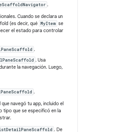
eScaffoldNavigator
.
cionales. Cuando se declara un
fold (es decir, qué
MyItem
se
lecer el estado para controlar
lPaneScaffold
.
ilPaneScaffold
. Usa
durante la navegación. Luego,
lPaneScaffold
.
l que navegó tu app, incluido el
 tipo que se especificó en la
strar.
istDetailPaneScaffold
. De