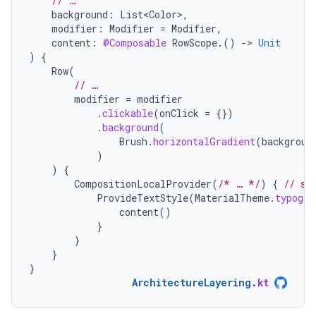
// …
background
:
List<Color>
,
modifier
:
Modifier
=
Modifier
,
content
:
@Composable
RowScope
.()
-
>
Unit
)
{
Row
(
// …
modifier
=
modifier
.
clickable
(
onClick
=
{})
.
background
(
Brush
.
horizontalGradient
(
backgroun
)
)
{
CompositionLocalProvider
(
/* … */
)
{
// se
ProvideTextStyle
(
MaterialTheme
.
typogra
content
()
}
}
}
}
ArchitectureLayering
.
kt