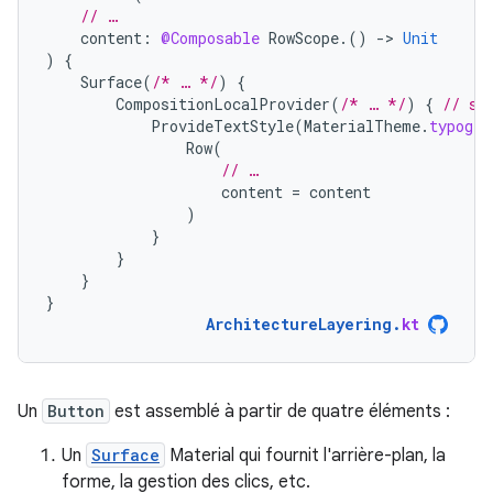
// …
content
:
@Composable
RowScope
.()
-
>
Unit
)
{
Surface
(
/* … */
)
{
CompositionLocalProvider
(
/* … */
)
{
// se
ProvideTextStyle
(
MaterialTheme
.
typogra
Row
(
// …
content
=
content
)
}
}
}
}
ArchitectureLayering
.
kt
Un
Button
est assemblé à partir de quatre éléments :
Un
Surface
Material qui fournit l'arrière-plan, la
forme, la gestion des clics, etc.