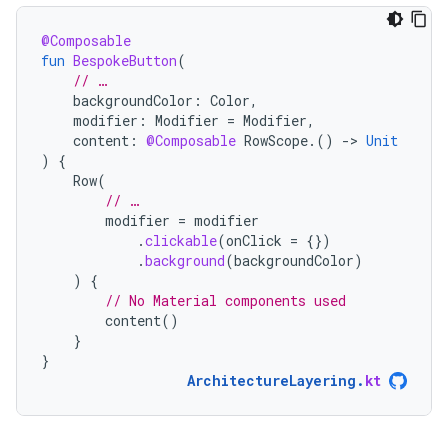
@Composable
fun
BespokeButton
(
// …
backgroundColor
:
Color
,
modifier
:
Modifier
=
Modifier
,
content
:
@Composable
RowScope
.()
-
>
Unit
)
{
Row
(
// …
modifier
=
modifier
.
clickable
(
onClick
=
{})
.
background
(
backgroundColor
)
)
{
// No Material components used
content
()
}
}
ArchitectureLayering
.
kt