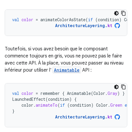
val
color
=
animateColorAsState
(
if
(
condition
)
Col
ArchitectureLayering
.
kt
Toutefois, si vous avez besoin que le composant
commence toujours en gris, vous ne pouvez pas le faire
avec cette API. À la place, vous pouvez passer au niveau
inférieur pour utiliser l'
Animatable
API :
val
color
=
remember
{
Animatable
(
Color
.
Gray
)
}
LaunchedEffect
(
condition
)
{
color
.
animateTo
(
if
(
condition
)
Color
.
Green
els
}
ArchitectureLayering
.
kt