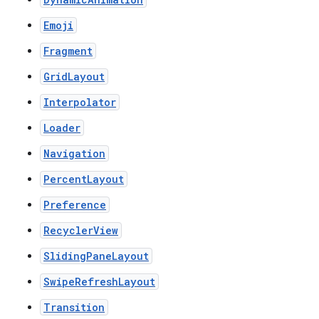
Emoji
Fragment
GridLayout
Interpolator
Loader
Navigation
PercentLayout
Preference
RecyclerView
SlidingPaneLayout
SwipeRefreshLayout
Transition