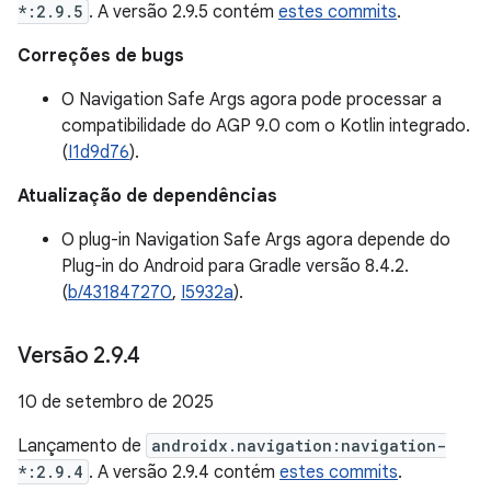
*:2.9.5
. A versão 2.9.5 contém
estes commits
.
Correções de bugs
O Navigation Safe Args agora pode processar a
compatibilidade do AGP 9.0 com o Kotlin integrado.
(
I1d9d76
).
Atualização de dependências
O plug-in Navigation Safe Args agora depende do
Plug-in do Android para Gradle versão 8.4.2.
(
b/431847270
,
I5932a
).
Versão 2
.
9
.
4
10 de setembro de 2025
Lançamento de
androidx.navigation:navigation-
*:2.9.4
. A versão 2.9.4 contém
estes commits
.