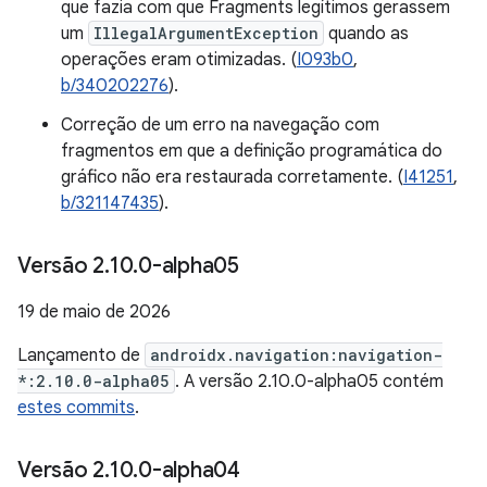
que fazia com que Fragments legítimos gerassem
um
IllegalArgumentException
quando as
operações eram otimizadas. (
I093b0
,
b/340202276
).
Correção de um erro na navegação com
fragmentos em que a definição programática do
gráfico não era restaurada corretamente. (
I41251
,
b/321147435
).
Versão 2
.
10
.
0-alpha05
19 de maio de 2026
Lançamento de
androidx.navigation:navigation-
*:2.10.0-alpha05
. A versão 2.10.0-alpha05 contém
estes commits
.
Versão 2
.
10
.
0-alpha04