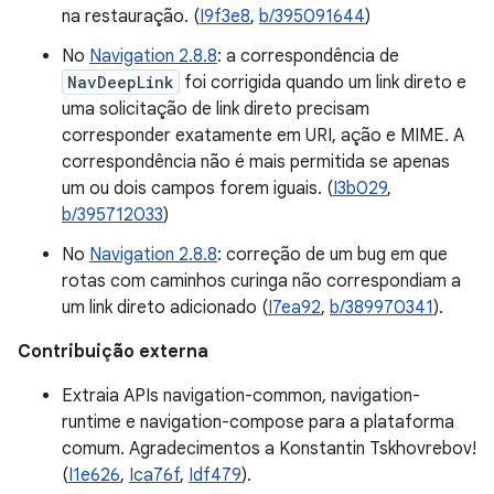
na restauração. (
I9f3e8
,
b/395091644
)
No
Navigation 2.8.8
: a correspondência de
NavDeepLink
foi corrigida quando um link direto e
uma solicitação de link direto precisam
corresponder exatamente em URI, ação e MIME. A
correspondência não é mais permitida se apenas
um ou dois campos forem iguais. (
I3b029
,
b/395712033
)
No
Navigation 2.8.8
: correção de um bug em que
rotas com caminhos curinga não correspondiam a
um link direto adicionado (
I7ea92
,
b/389970341
).
Contribuição externa
Extraia APIs navigation-common, navigation-
runtime e navigation-compose para a plataforma
comum. Agradecimentos a Konstantin Tskhovrebov!
(
I1e626
,
Ica76f
,
Idf479
).