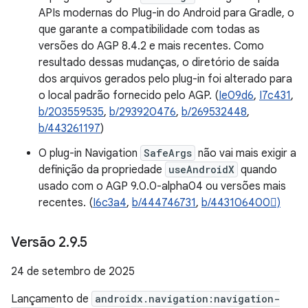
APIs modernas do Plug-in do Android para Gradle, o
que garante a compatibilidade com todas as
versões do AGP 8.4.2 e mais recentes. Como
resultado dessas mudanças, o diretório de saída
dos arquivos gerados pelo plug-in foi alterado para
o local padrão fornecido pelo AGP. (
Ie09d6
,
I7c431
,
b/203559535
,
b/293920476
,
b/269532448
,
b/443261197
)
O plug-in Navigation
SafeArgs
não vai mais exigir a
definição da propriedade
useAndroidX
quando
usado com o AGP 9.0.0-alpha04 ou versões mais
recentes. (
I6c3a4
,
b/444746731
,
b/443106400)
Versão 2
.
9
.
5
24 de setembro de 2025
Lançamento de
androidx.navigation:navigation-