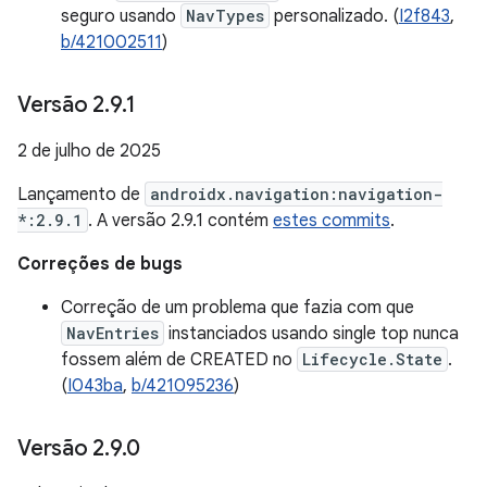
seguro usando
NavTypes
personalizado. (
I2f843
,
b/421002511
)
Versão 2
.
9
.
1
2 de julho de 2025
Lançamento de
androidx.navigation:navigation-
*:2.9.1
. A versão 2.9.1 contém
estes commits
.
Correções de bugs
Correção de um problema que fazia com que
NavEntries
instanciados usando single top nunca
fossem além de CREATED no
Lifecycle.State
.
(
I043ba
,
b/421095236
)
Versão 2
.
9
.
0