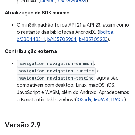
preditiva. (
Iac9b0
,
b/478294569
)
Atualização do SDK mínimo
O minSdk padrão foi da API 21 à API 23, assim como
o restante das bibliotecas AndroidX. (
Ibdfca
,
b/380448311
,
b/435705964
,
b/435705223
).
Contribuição externa
navigation:navigation-common
,
navigation:navigation-runtime
e
navigation:navigation-testing
agora são
compatíveis com desktop, Linux, macOS, iOS,
JavaScript e WASM, além do Android. Agradecemos
a Konstantin Tskhovrebov!(
I035d9
,
Iec624
,
I1615d
)
Versão 2
.
9