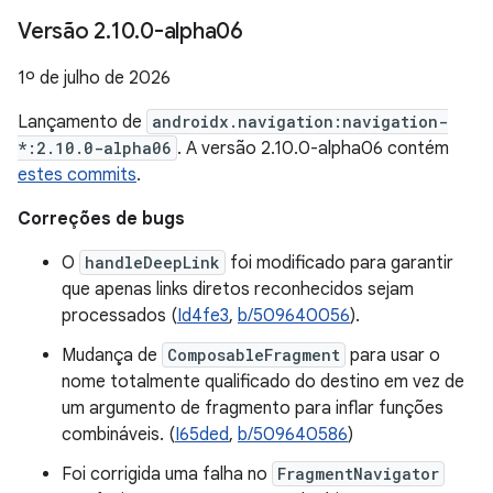
Versão 2
.
10
.
0-alpha06
1º de julho de 2026
Lançamento de
androidx.navigation:navigation-
*:2.10.0-alpha06
. A versão 2.10.0-alpha06 contém
estes commits
.
Correções de bugs
O
handleDeepLink
foi modificado para garantir
que apenas links diretos reconhecidos sejam
processados (
Id4fe3
,
b/509640056
).
Mudança de
ComposableFragment
para usar o
nome totalmente qualificado do destino em vez de
um argumento de fragmento para inflar funções
combináveis. (
I65ded
,
b/509640586
)
Foi corrigida uma falha no
FragmentNavigator