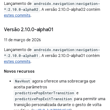
Lançamento de
androidx.navigation:navigation-
*:2.10.0-alpha02
. A versão 2.10.0-alpha02 contém
estes commits
.
Versão 2
.
10
.
0-alpha01
11 de março de 2026
Lançamento de
androidx.navigation:navigation-
*:2.10.0-alpha01
. A versão 2.10.0-alpha01 contém
estes commits
.
Novos recursos
NavHost
agora oferece uma sobrecarga que
aceita parâmetros
predictivePopEnterTransition
e
predictivePopExitTransition
para permitir uma
transição personalizada durante o gesto de volta