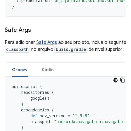
implementation
"org.jetbrains.kotlinx:kotlinx-se
}
Safe Args
Para adicionar
Safe Args
ao seu projeto, inclua o seguinte
classpath
no arquivo
build.gradle
de nível superior:
Groovy
Kotlin
buildscript
{
repositories
{
google
()
}
dependencies
{
def
nav_version
=
"2.9.8"
classpath
"androidx.navigation:navigation-
}