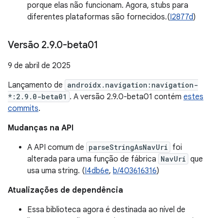
porque elas não funcionam. Agora, stubs para
diferentes plataformas são fornecidos.(
I2877d
)
Versão 2
.
9
.
0-beta01
9 de abril de 2025
Lançamento de
androidx.navigation:navigation-
*:2.9.0-beta01
. A versão 2.9.0-beta01 contém
estes
commits
.
Mudanças na API
A API comum de
parseStringAsNavUri
foi
alterada para uma função de fábrica
NavUri
que
usa uma string. (
I4db6e
,
b/403616316
)
Atualizações de dependência
Essa biblioteca agora é destinada ao nível de