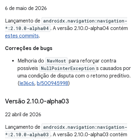
6 de maio de 2026
Lançamento de
androidx.navigation:navigation-
*:2.10.0-alpha04
. A versão 2.10.0-alpha04 contém
estes commits
.
Correções de bugs
Melhoria do
NavHost
para reforçar contra
possíveis
NullPointerException
s causados por
uma condição de disputa com o retorno preditivo.
(
Ie36c6
,
b/500945998
)
Versão 2
.
10
.
0-alpha03
22 abril de 2026
Lançamento de
androidx.navigation:navigation-
*:2.10.0-alpha03
. A versão 2.10.0-alpha03 contém