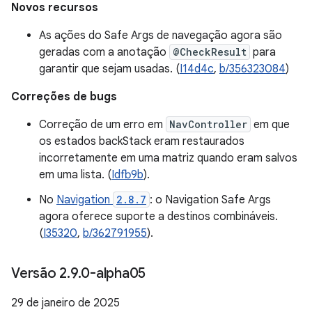
Novos recursos
As ações do Safe Args de navegação agora são
geradas com a anotação
@CheckResult
para
garantir que sejam usadas. (
I14d4c
,
b/356323084
)
Correções de bugs
Correção de um erro em
NavController
em que
os estados backStack eram restaurados
incorretamente em uma matriz quando eram salvos
em uma lista. (
Idfb9b
).
No
Navigation
2.8.7
: o Navigation Safe Args
agora oferece suporte a destinos combináveis.
(
I35320
,
b/362791955
).
Versão 2
.
9
.
0-alpha05
29 de janeiro de 2025