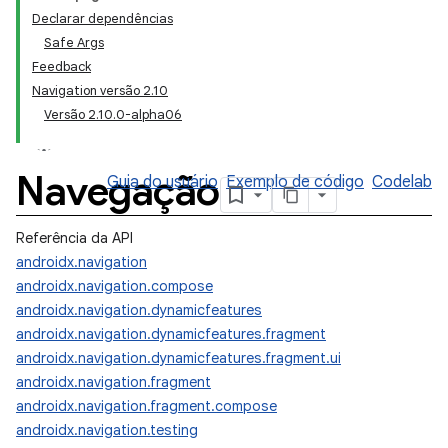
Declarar dependências
Safe Args
Feedback
Navigation versão 2.10
Versão 2.10.0-alpha06
Navegação
Guia do usuário
Exemplo de código
Codelab
Referência da API
androidx.navigation
androidx.navigation.compose
androidx.navigation.dynamicfeatures
androidx.navigation.dynamicfeatures.fragment
androidx.navigation.dynamicfeatures.fragment.ui
androidx.navigation.fragment
androidx.navigation.fragment.compose
androidx.navigation.testing