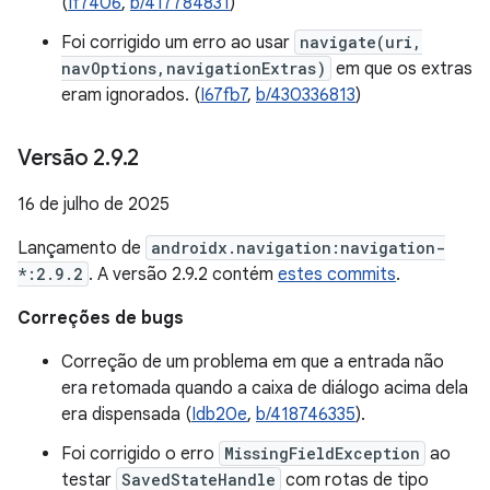
(
If7406
,
b/417784831
)
Foi corrigido um erro ao usar
navigate(uri,
navOptions,navigationExtras)
em que os extras
eram ignorados. (
I67fb7
,
b/430336813
)
Versão 2
.
9
.
2
16 de julho de 2025
Lançamento de
androidx.navigation:navigation-
*:2.9.2
. A versão 2.9.2 contém
estes commits
.
Correções de bugs
Correção de um problema em que a entrada não
era retomada quando a caixa de diálogo acima dela
era dispensada (
Idb20e
,
b/418746335
).
Foi corrigido o erro
MissingFieldException
ao
testar
SavedStateHandle
com rotas de tipo