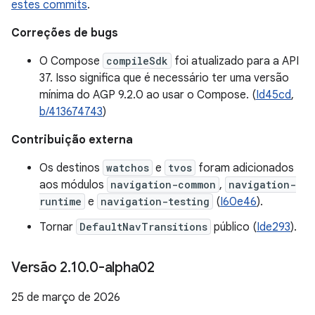
estes commits
.
Correções de bugs
O Compose
compileSdk
foi atualizado para a API
37. Isso significa que é necessário ter uma versão
mínima do AGP 9.2.0 ao usar o Compose. (
Id45cd
,
b/413674743
)
Contribuição externa
Os destinos
watchos
e
tvos
foram adicionados
aos módulos
navigation-common
,
navigation-
runtime
e
navigation-testing
(
I60e46
).
Tornar
DefaultNavTransitions
público (
Ide293
).
Versão 2
.
10
.
0-alpha02
25 de março de 2026