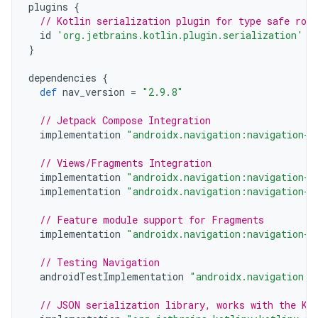
plugins
{
// Kotlin serialization plugin for type safe rou
id
'org.jetbrains.kotlin.plugin.serialization'
v
}
dependencies
{
def
nav_version
=
"2.9.8"
// Jetpack Compose Integration
implementation
"androidx.navigation:navigation-c
// Views/Fragments Integration
implementation
"androidx.navigation:navigation-f
implementation
"androidx.navigation:navigation-u
// Feature module support for Fragments
implementation
"androidx.navigation:navigation-d
// Testing Navigation
androidTestImplementation
"androidx.navigation:n
// JSON serialization library, works with the Ko