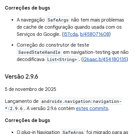
Correções de bugs
A navegação
SafeArgs
não tem mais problemas
de cache de configuração quando usada com os
Serviços do Google. (
I57cda
,
b/458071608
)
Correção do construtor de teste
SavedStateHandle
em navigation-testing que não
decodificava
List<String>
. (
I26aac
,
b/454180135
)
Versão 2
.
9
.
6
5 de novembro de 2025
Lançamento de
androidx.navigation:navigation-
*:2.9.6
. A versão 2.9.6 contém
estes commits
.
Correções de bugs
O plug-in Navigation
SafeArgs
foi migrado para as