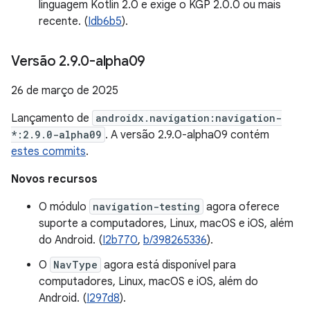
linguagem Kotlin 2.0 e exige o KGP 2.0.0 ou mais
recente. (
Idb6b5
).
Versão 2
.
9
.
0-alpha09
26 de março de 2025
Lançamento de
androidx.navigation:navigation-
*:2.9.0-alpha09
. A versão 2.9.0-alpha09 contém
estes commits
.
Novos recursos
O módulo
navigation-testing
agora oferece
suporte a computadores, Linux, macOS e iOS, além
do Android. (
I2b770
,
b/398265336
).
O
NavType
agora está disponível para
computadores, Linux, macOS e iOS, além do
Android. (
I297d8
).