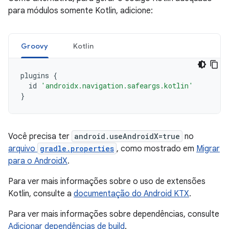
para módulos somente Kotlin, adicione:
Groovy
Kotlin
plugins
{
id
'androidx.navigation.safeargs.kotlin'
}
Você precisa ter
android.useAndroidX=true
no
arquivo
gradle.properties
, como mostrado em
Migrar
para o AndroidX
.
Para ver mais informações sobre o uso de extensões
Kotlin, consulte a
documentação do Android KTX
.
Para ver mais informações sobre dependências, consulte
Adicionar dependências de build
.