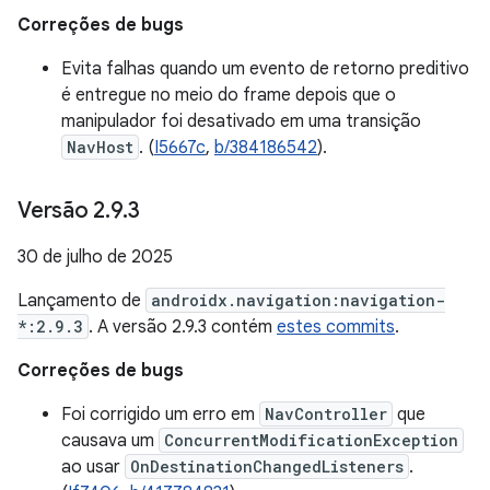
Correções de bugs
Evita falhas quando um evento de retorno preditivo
é entregue no meio do frame depois que o
manipulador foi desativado em uma transição
NavHost
. (
I5667c
,
b/384186542
).
Versão 2
.
9
.
3
30 de julho de 2025
Lançamento de
androidx.navigation:navigation-
*:2.9.3
. A versão 2.9.3 contém
estes commits
.
Correções de bugs
Foi corrigido um erro em
NavController
que
causava um
ConcurrentModificationException
ao usar
OnDestinationChangedListeners
.