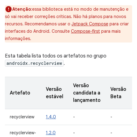
Atenção
:essa biblioteca está no modo de manutenção e
só vai receber correções críticas. Não há planos para novos
recursos. Recomendamos usar o
Jetpack Compose
para criar
interfaces do Android. Consulte
Compose-first
para mais
informações.
Esta tabela lista todos os artefatos no grupo
androidx.recyclerview
.
Versão
Versão
Versão
Artefato
candidata a
estável
Beta
lançamento
recyclerview
1.4.0
-
-
recyclerview-
1.2.0
-
-