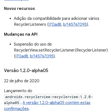
Novos recursos
Adição da compatibilidade para adicionar vários
RecyclerListeners (
I70ad8
,
b/145767095
).
Mudanças na API
Suspensão do uso de
RecyclerView.setRecyclerListener(RecyclerListener)
(
I70ad8
,
b/145767095
).
Versão 1
.
2
.
0-alpha05
22 de julho de 2020
Lançamento do
androidx.recyclerview:recyclerview:1.2.0-
alpha05
.
A versão 1.2.0-alpha05 contém estas
confirmações
.