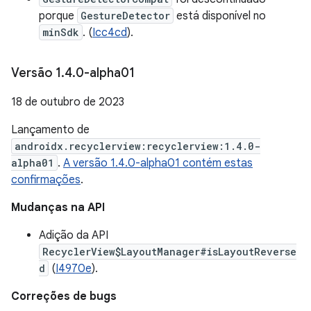
porque
GestureDetector
está disponível no
minSdk
. (
Icc4cd
).
Versão 1
.
4
.
0-alpha01
18 de outubro de 2023
Lançamento de
androidx.recyclerview:recyclerview:1.4.0-
alpha01
.
A versão 1.4.0-alpha01 contém estas
confirmações
.
Mudanças na API
Adição da API
RecyclerView$LayoutManager#isLayoutReverse
d
(
I4970e
).
Correções de bugs