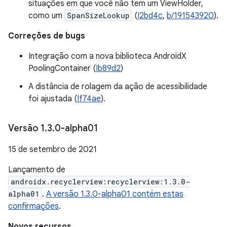
situações em que você não tem um ViewHolder,
como um
SpanSizeLookup
(
I2bd4c
,
b/191543920
).
Correções de bugs
Integração com a nova biblioteca AndroidX
PoolingContainer (
Ib89d2
)
A distância de rolagem da ação de acessibilidade
foi ajustada (
If74ae
).
Versão 1
.
3
.
0-alpha01
15 de setembro de 2021
Lançamento de
androidx.recyclerview:recyclerview:1.3.0-
alpha01
.
A versão 1.3.0-alpha01 contém estas
confirmações
.
Novos recursos