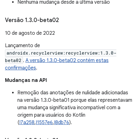
Nenhuma mudança desde a última versão
Versão 1
.
3
.
0-beta02
10 de agosto de 2022
Lançamento de
androidx.recyclerview:recyclerview:1.3.0-
beta02
.
A versão 1.3.0-beta02 contém estas
confirmações
.
Mudanças na API
Remoção das anotações de nulidade adicionadas
na versão 1.3.0-beta01 porque elas representavam
uma mudança significativa incompatível com a
origem para usuários do Kotlin
(
I7a258
,
I1557e6
,
I8db76
).