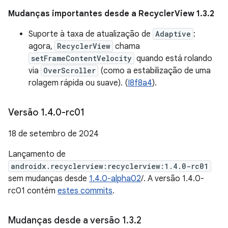
Mudanças importantes desde a RecyclerView 1.3.2
Suporte à taxa de atualização de
Adaptive
:
agora,
RecyclerView
chama
setFrameContentVelocity
quando está rolando
via
OverScroller
(como a estabilização de uma
rolagem rápida ou suave). (
I8f8a4
).
Versão 1
.
4
.
0-rc01
18 de setembro de 2024
Lançamento de
androidx.recyclerview:recyclerview:1.4.0-rc01
sem mudanças desde
1.4.0-alpha02
/. A versão 1.4.0-
rc01 contém
estes commits
.
Mudanças desde a versão 1
.
3
.
2