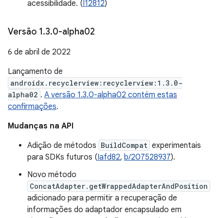
acessibilidade. (
I12812
)
Versão 1
.
3
.
0-alpha02
6 de abril de 2022
Lançamento de
androidx.recyclerview:recyclerview:1.3.0-
alpha02
.
A versão 1.3.0-alpha02 contém estas
confirmações
.
Mudanças na API
Adição de métodos
BuildCompat
experimentais
para SDKs futuros (
Iafd82
,
b/207528937
).
Novo método
ConcatAdapter.getWrappedAdapterAndPosition
adicionado para permitir a recuperação de
informações do adaptador encapsulado em