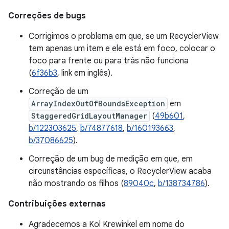
Correções de bugs
Corrigimos o problema em que, se um RecyclerView
tem apenas um item e ele está em foco, colocar o
foco para frente ou para trás não funciona
(
6f36b3
, link em inglês).
Correção de um
ArrayIndexOutOfBoundsException
em
StaggeredGridLayoutManager
(
49b601
,
b/122303625
,
b/74877618
,
b/160193663
,
b/37086625
).
Correção de um bug de medição em que, em
circunstâncias específicas, o RecyclerView acaba
não mostrando os filhos (
89040c
,
b/138734786
).
Contribuições externas
Agradecemos a Kol Krewinkel em nome do