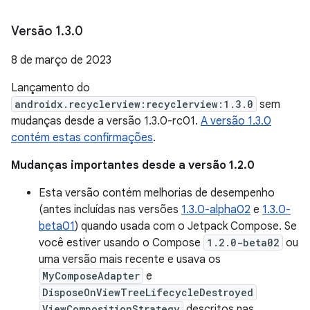
Versão 1
.
3
.
0
8 de março de 2023
Lançamento do
androidx.recyclerview:recyclerview:1.3.0
sem
mudanças desde a versão 1.3.0-rc01.
A versão 1.3.0
contém estas confirmações
.
Mudanças importantes desde a versão 1.2.0
Esta versão contém melhorias de desempenho
(antes incluídas nas versões
1.3.0-alpha02
e
1.3.0-
beta01
) quando usada com o Jetpack Compose. Se
você estiver usando o Compose
1.2.0-beta02
ou
uma versão mais recente e usava os
MyComposeAdapter
e
DisposeOnViewTreeLifecycleDestroyed
ViewCompositionStrategy
descritos nas