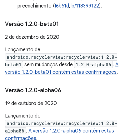
preenchimento (
I6b61d
,
b/118399122
).
Versão 1
.
2
.
0-beta01
2 de dezembro de 2020
Lançamento de
androidx.recyclerview:recyclerview:1.2.0-
beta01
sem mudanças desde
1.2.0-alpha06
.
A
versão 1.2.0-beta01 contém estas confirmações
.
Versão 1
.
2
.
0-alpha06
1º de outubro de 2020
Lançamento do
androidx.recyclerview:recyclerview:1.2.0-
alpha06
.
A versão 1.2.0-alpha06 contém estas
confirmações
.