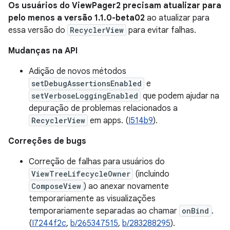
Os usuários do ViewPager2 precisam atualizar para
pelo menos a versão 1.1.0-beta02
ao atualizar para
essa versão do
RecyclerView
para evitar falhas.
Mudanças na API
Adição de novos métodos
setDebugAssertionsEnabled
e
setVerboseLoggingEnabled
que podem ajudar na
depuração de problemas relacionados a
RecyclerView
em apps. (
I514b9
).
Correções de bugs
Correção de falhas para usuários do
ViewTreeLifecycleOwner
(incluindo
ComposeView
) ao anexar novamente
temporariamente as visualizações
temporariamente separadas ao chamar
onBind
.
(
I7244f2c
,
b/265347515
,
b/283288295
).