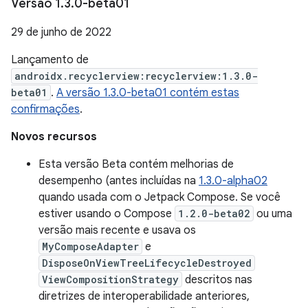
Versão 1
.
3
.
0-beta01
29 de junho de 2022
Lançamento de
androidx.recyclerview:recyclerview:1.3.0-
beta01
.
A versão 1.3.0-beta01 contém estas
confirmações
.
Novos recursos
Esta versão Beta contém melhorias de
desempenho (antes incluídas na
1.3.0-alpha02
quando usada com o Jetpack Compose. Se você
estiver usando o Compose
1.2.0-beta02
ou uma
versão mais recente e usava os
MyComposeAdapter
e
DisposeOnViewTreeLifecycleDestroyed
ViewCompositionStrategy
descritos nas
diretrizes de interoperabilidade anteriores,