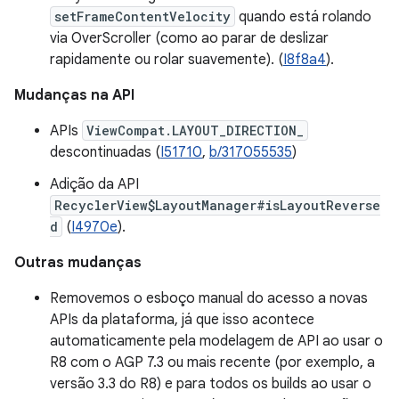
setFrameContentVelocity
quando está rolando
via OverScroller (como ao parar de deslizar
rapidamente ou rolar suavemente). (
I8f8a4
).
Mudanças na API
APIs
ViewCompat.LAYOUT_DIRECTION_
descontinuadas (
I51710
,
b/317055535
)
Adição da API
RecyclerView$LayoutManager#isLayoutReverse
d
(
I4970e
).
Outras mudanças
Removemos o esboço manual do acesso a novas
APIs da plataforma, já que isso acontece
automaticamente pela modelagem de API ao usar o
R8 com o AGP 7.3 ou mais recente (por exemplo, a
versão 3.3 do R8) e para todos os builds ao usar o