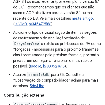
AGP 8.1 ou mais recente (por exemplo, a versão 8.1
do D8). Recomendamos que os clientes que não
usam o AGP atualizem para a versão 8.1 ou mais
recente do D8. Veja mais detalhes
neste artigo
.
(
Ia60e0
,
b/345472586
).
Adicione o tipo de visualização de item às seções
de rastreamento de vinculação/criação de
RecyclerView
e rotule as pré-buscas do RV como
"forçadas - necessárias para o próximo frame" se
elas forem usadas pelo próximo frame e, portanto,
precisarem começar a funcionar o mais rápido
possível. (
I8ec3e
,
b/309523615
).
Atualize
compileSdk
para 35. Consulte a
"Observação de compatibilidade" acima para mais
detalhes.
5dc41be
Contribuição externa
GestureDetectorCompat
foi descontinuado