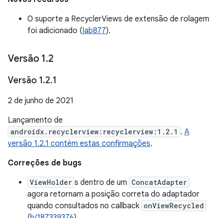
O suporte a RecyclerViews de extensão de rolagem
foi adicionado (
Iab877
).
Versão 1
.
2
Versão 1
.
2
.
1
2 de junho de 2021
Lançamento de
androidx.recyclerview:recyclerview:1.2.1
.
A
versão 1.2.1 contém estas confirmações
.
Correções de bugs
ViewHolder
s dentro de um
ConcatAdapter
agora retornam a posição correta do adaptador
quando consultados no callback
onViewRecycled
(
b/187339376
).