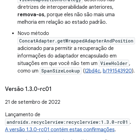
diretrizes de interoperabilidade anteriores,
remova-os
, porque eles não são mais uma
melhoria em relação ao estado padrão.
Novo método
ConcatAdapter.getWrappedAdapterAndPosition
adicionado para permitir a recuperação de
informações do adaptador encapsulado em
situações em que você não tem um
ViewHolder
,
como um
SpanSizeLookup
(
I2bd4c
,
b/191543920
).
Versão 1
.
3
.
0-rc01
21 de setembro de 2022
Lançamento de
androidx.recyclerview:recyclerview:1.3.0-rc01
.
A versão 1.3.0-rc01 contém estas confirmações
.