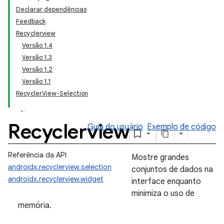
Declarar dependências
Feedback
Recyclerview
Versão 1.4
Versão 1.3
Versão 1.2
Versão 1.1
RecyclerView-Selection
Recyclerview
Guia do usuário
Exemplo de código
Referência da API
Mostre grandes
androidx.recyclerview.selection
conjuntos de dados na
androidx.recyclerview.widget
interface enquanto
minimiza o uso de
memória.