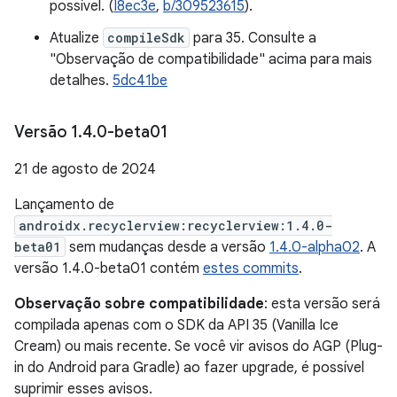
possível. (
I8ec3e
,
b/309523615
).
Atualize
compileSdk
para 35. Consulte a
"Observação de compatibilidade" acima para mais
detalhes.
5dc41be
Versão 1
.
4
.
0-beta01
21 de agosto de 2024
Lançamento de
androidx.recyclerview:recyclerview:1.4.0-
beta01
sem mudanças desde a versão
1.4.0-alpha02
. A
versão 1.4.0-beta01 contém
estes commits
.
Observação sobre compatibilidade
: esta versão será
compilada apenas com o SDK da API 35 (Vanilla Ice
Cream) ou mais recente. Se você vir avisos do AGP (Plug-
in do Android para Gradle) ao fazer upgrade, é possível
suprimir esses avisos.