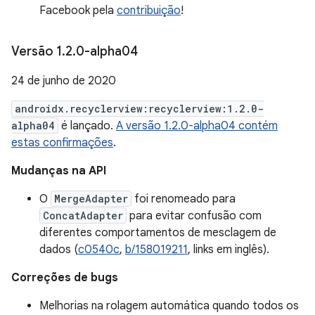
Facebook pela
contribuição
!
Versão 1
.
2
.
0-alpha04
24 de junho de 2020
androidx.recyclerview:recyclerview:1.2.0-
alpha04
é lançado.
A versão 1.2.0-alpha04 contém
estas confirmações
.
Mudanças na API
O
MergeAdapter
foi renomeado para
ConcatAdapter
para evitar confusão com
diferentes comportamentos de mesclagem de
dados (
c0540c
,
b/158019211
, links em inglês).
Correções de bugs
Melhorias na rolagem automática quando todos os