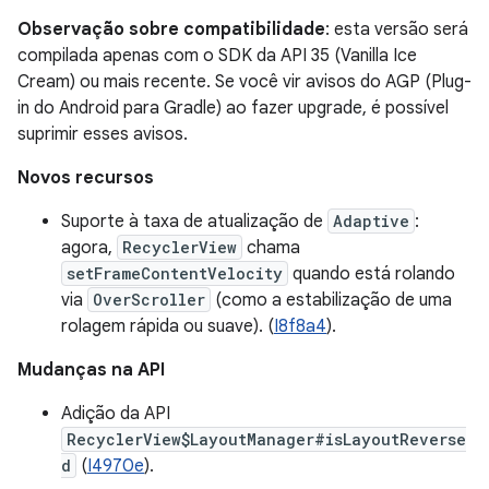
Observação sobre compatibilidade
: esta versão será
compilada apenas com o SDK da API 35 (Vanilla Ice
Cream) ou mais recente. Se você vir avisos do AGP (Plug-
in do Android para Gradle) ao fazer upgrade, é possível
suprimir esses avisos.
Novos recursos
Suporte à taxa de atualização de
Adaptive
:
agora,
RecyclerView
chama
setFrameContentVelocity
quando está rolando
via
OverScroller
(como a estabilização de uma
rolagem rápida ou suave). (
I8f8a4
).
Mudanças na API
Adição da API
RecyclerView$LayoutManager#isLayoutReverse
d
(
I4970e
).