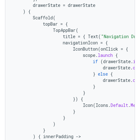
drawerState
=
drawerState
)
{
Scaffold
(
topBar
=
{
TopAppBar
(
title
=
{
Text
(
"Navigation Dra
navigationIcon
=
{
IconButton
(
onClick
=
{
scope
.
launch
{
if
(
drawerState
.
is
drawerState
.
op
}
else
{
drawerState
.
cl
}
}
})
{
Icon
(
Icons
.
Default
.
Men
}
}
)
}
)
{
innerPadding
-