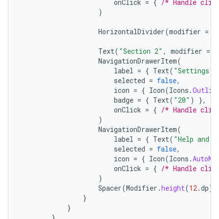
onClick
=
{
/* Handle clic
)
HorizontalDivider
(
modifier
=
M
Text
(
"Section 2"
,
modifier
=
M
NavigationDrawerItem
(
label
=
{
Text
(
"Settings"
)
selected
=
false
,
icon
=
{
Icon
(
Icons
.
Outlin
badge
=
{
Text
(
"20"
)
},
//
onClick
=
{
/* Handle clic
)
NavigationDrawerItem
(
label
=
{
Text
(
"Help and f
selected
=
false
,
icon
=
{
Icon
(
Icons
.
AutoMi
onClick
=
{
/* Handle clic
)
Spacer
(
Modifier
.
height
(
12.
dp
))
}
}
},