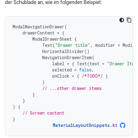
der Schublade an, wie im folgenden Beispiel:
ModalNavigationDrawer
(
drawerContent
=
{
ModalDrawerSheet
{
Text
(
"Drawer title"
,
modifier
=
Modifi
HorizontalDivider
()
NavigationDrawerItem
(
label
=
{
Text
(
text
=
"Drawer Item
selected
=
false
,
onClick
=
{
/*TODO*/
}
)
// ...other drawer items
}
}
)
{
// Screen content
}
MaterialLayoutSnippets
.
kt