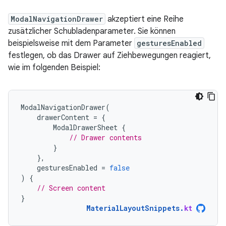
ModalNavigationDrawer
akzeptiert eine Reihe
zusätzlicher Schubladenparameter. Sie können
beispielsweise mit dem Parameter
gesturesEnabled
festlegen, ob das Drawer auf Ziehbewegungen reagiert,
wie im folgenden Beispiel:
ModalNavigationDrawer
(
drawerContent
=
{
ModalDrawerSheet
{
// Drawer contents
}
},
gesturesEnabled
=
false
)
{
// Screen content
}
MaterialLayoutSnippets
.
kt