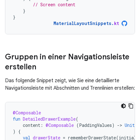
// Screen content
}
}
MaterialLayoutSnippets
.
kt
Gruppen in einer Navigationsleiste
erstellen
Das folgende Snippet zeigt, wie Sie eine detaillierte
Navigationsleiste mit Abschnitten und Trennlinien erstellen:
@Composable
fun
DetailedDrawerExample
(
content
:
@Composable
(
PaddingValues
)
-
>
Unit
)
{
val
drawerState
=
rememberDrawerState
(
initialV