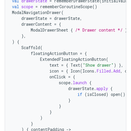
val
drawerState
=
rememberDrawerState
(
initialValue
val
scope
=
rememberCoroutineScope
()
ModalNavigationDrawer
(
drawerState
=
drawerState
,
drawerContent
=
{
ModalDrawerSheet
{
/* Drawer content */
}
},
)
{
Scaffold
(
floatingActionButton
=
{
ExtendedFloatingActionButton
(
text
=
{
Text
(
"Show drawer"
)
},
icon
=
{
Icon
(
Icons
.
Filled
.
Add
,
co
onClick
=
{
scope
.
launch
{
drawerState
.
apply
{
if
(
isClosed
)
open
()
e
}
}
}
)
}
)
{
contentPadding
-