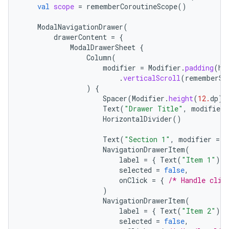
val
scope
=
rememberCoroutineScope
()
ModalNavigationDrawer
(
drawerContent
=
{
ModalDrawerSheet
{
Column
(
modifier
=
Modifier
.
padding
(
ho
.
verticalScroll
(
rememberSc
)
{
Spacer
(
Modifier
.
height
(
12.
dp
))
Text
(
"Drawer Title"
,
modifier
HorizontalDivider
()
Text
(
"Section 1"
,
modifier
=
M
NavigationDrawerItem
(
label
=
{
Text
(
"Item 1"
)
}
selected
=
false
,
onClick
=
{
/* Handle clic
)
NavigationDrawerItem
(
label
=
{
Text
(
"Item 2"
)
}
selected
=
false
,