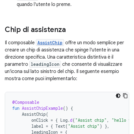
quando l'utente lo preme.
Chip di assistenza
Il composable
AssistChip
offre un modo semplice per
creare un chip di assistenza che spinge l'utente in una
direzione specifica. Una caratteristica distintiva è il
parametro
leadingIcon
che consente di visualizzare
un'icona sul lato sinistro del chip. Il seguente esempio
mostra come puoi implementarlo:
@Composable
fun
AssistChipExample
()
{
AssistChip
(
onClick
=
{
Log
.
d
(
"Assist chip"
,
"hello wo
label
=
{
Text
(
"Assist chip"
)
},
leadingIcon
=
{