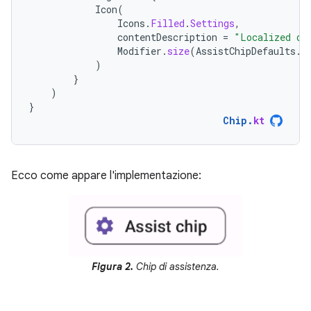
Icon
(
Icons
.
Filled
.
Settings
,
contentDescription
=
"Localized de
Modifier
.
size
(
AssistChipDefaults
.
I
)
}
)
}
Chip
.
kt
Ecco come appare l'implementazione:
Figura 2.
Chip di assistenza.