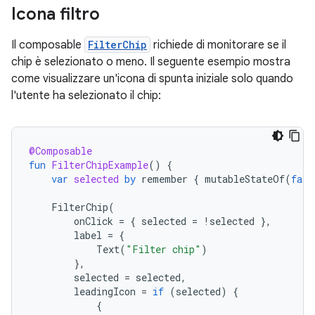
Icona filtro
Il composable
FilterChip
richiede di monitorare se il
chip è selezionato o meno. Il seguente esempio mostra
come visualizzare un'icona di spunta iniziale solo quando
l'utente ha selezionato il chip:
@Composable
fun
FilterChipExample
()
{
var
selected
by
remember
{
mutableStateOf
(
fals
FilterChip
(
onClick
=
{
selected
=
!
selected
},
label
=
{
Text
(
"Filter chip"
)
},
selected
=
selected
,
leadingIcon
=
if
(
selected
)
{
{