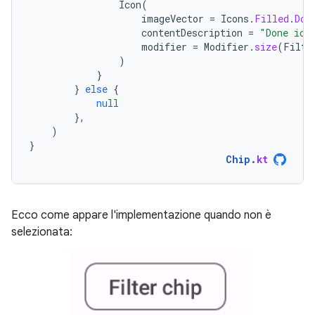
Icon
(
imageVector
=
Icons
.
Filled
.
Don
contentDescription
=
"Done ico
modifier
=
Modifier
.
size
(
Filte
)
}
}
else
{
null
},
)
}
Chip
.
kt
Ecco come appare l'implementazione quando non è
selezionata: