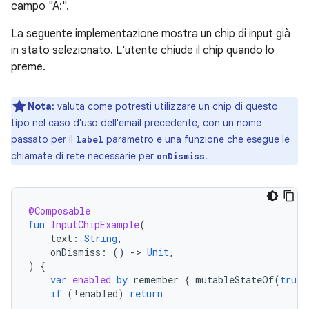
campo "A:".
La seguente implementazione mostra un chip di input già
in stato selezionato. L'utente chiude il chip quando lo
preme.
Nota:
valuta come potresti utilizzare un chip di questo
tipo nel caso d'uso dell'email precedente, con un nome
passato per il
parametro e una funzione che esegue le
label
chiamate di rete necessarie per
.
onDismiss
@Composable
fun
InputChipExample
(
text
:
String
,
onDismiss
:
()
-
>
Unit
,
)
{
var
enabled
by
remember
{
mutableStateOf
(
true
)
if
(
!
enabled
)
return