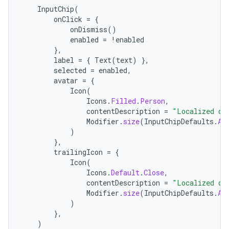
InputChip
(
onClick
=
{
onDismiss
()
enabled
=
!
enabled
},
label
=
{
Text
(
text
)
},
selected
=
enabled
,
avatar
=
{
Icon
(
Icons
.
Filled
.
Person
,
contentDescription
=
"Localized de
Modifier
.
size
(
InputChipDefaults
.
Av
)
},
trailingIcon
=
{
Icon
(
Icons
.
Default
.
Close
,
contentDescription
=
"Localized de
Modifier
.
size
(
InputChipDefaults
.
Av
)
},
)