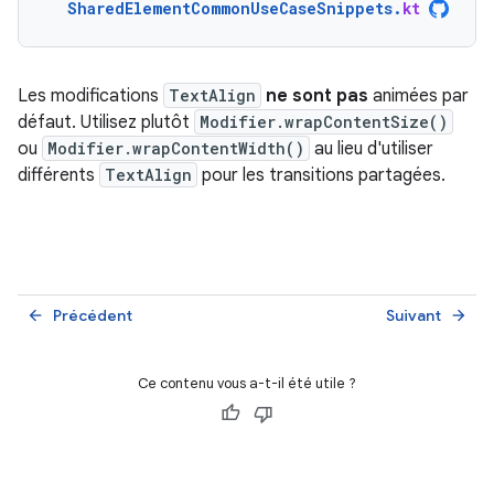
SharedElementCommonUseCaseSnippets
.
kt
Les modifications
TextAlign
ne sont pas
animées par
défaut. Utilisez plutôt
Modifier.wrapContentSize()
ou
Modifier.wrapContentWidth()
au lieu d'utiliser
différents
TextAlign
pour les transitions partagées.
Précédent
Suivant
arrow_back
arrow_forward
Ce contenu vous a-t-il été utile ?