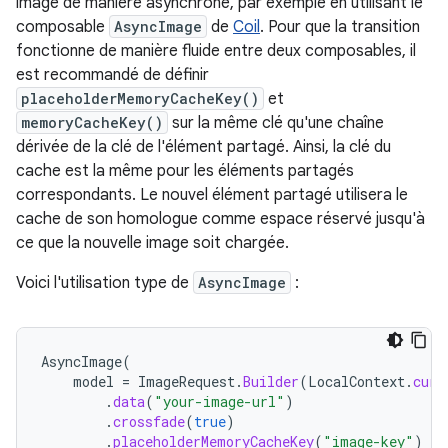
image de manière asynchrone, par exemple en utilisant le
composable
AsyncImage
de
Coil
. Pour que la transition
fonctionne de manière fluide entre deux composables, il
est recommandé de définir
placeholderMemoryCacheKey()
et
memoryCacheKey()
sur la même clé qu'une chaîne
dérivée de la clé de l'élément partagé. Ainsi, la clé du
cache est la même pour les éléments partagés
correspondants. Le nouvel élément partagé utilisera le
cache de son homologue comme espace réservé jusqu'à
ce que la nouvelle image soit chargée.
Voici l'utilisation type de
AsyncImage
:
AsyncImage
(
model
=
ImageRequest
.
Builder
(
LocalContext
.
curr
.
data
(
"your-image-url"
)
.
crossfade
(
true
)
.
placeholderMemoryCacheKey
(
"image-key"
)
//