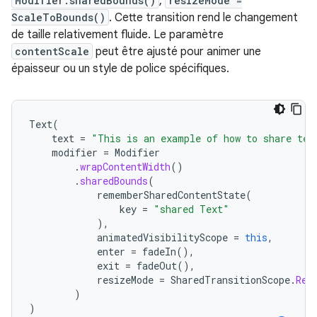
Modifier.sharedBounds()
,
resizeMode =
ScaleToBounds()
. Cette transition rend le changement
de taille relativement fluide. Le paramètre
contentScale
peut être ajusté pour animer une
épaisseur ou un style de police spécifiques.
Text
(
text
=
"This is an example of how to share tex
modifier
=
Modifier
.
wrapContentWidth
()
.
sharedBounds
(
rememberSharedContentState
(
key
=
"shared Text"
),
animatedVisibilityScope
=
this
,
enter
=
fadeIn
(),
exit
=
fadeOut
(),
resizeMode
=
SharedTransitionScope
.
Res
)
)