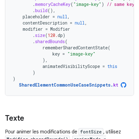
.
memoryCacheKey
(
"image-key"
)
// same key 
.
build
(),
placeholder
=
null
,
contentDescription
=
null
,
modifier
=
Modifier
.
size
(
120.
dp
)
.
sharedBounds
(
rememberSharedContentState
(
key
=
"image-key"
),
animatedVisibilityScope
=
this
)
)
SharedElementCommonUseCaseSnippets
.
kt
Texte
Pour animer les modifications de
fontSize
, utilisez