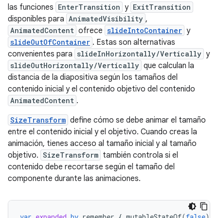
las funciones
EnterTransition
y
ExitTransition
disponibles para
AnimatedVisibility
,
AnimatedContent
ofrece
slideIntoContainer
y
slideOutOfContainer
. Estas son alternativas
convenientes para
slideInHorizontally/Vertically
y
slideOutHorizontally/Vertically
que calculan la
distancia de la diapositiva según los tamaños del
contenido inicial y el contenido objetivo del contenido
AnimatedContent
.
SizeTransform
define cómo se debe animar el tamaño
entre el contenido inicial y el objetivo. Cuando creas la
animación, tienes acceso al tamaño inicial y al tamaño
objetivo.
SizeTransform
también controla si el
contenido debe recortarse según el tamaño del
componente durante las animaciones.
var
expanded
by
remember
{
mutableStateOf
(
false
)
}