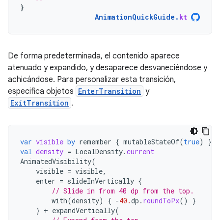
}
AnimationQuickGuide
.
kt
De forma predeterminada, el contenido aparece
atenuado y expandido, y desaparece desvaneciéndose y
achicándose. Para personalizar esta transición,
especifica objetos
EnterTransition
y
ExitTransition
.
var
visible
by
remember
{
mutableStateOf
(
true
)
}
val
density
=
LocalDensity
.
current
AnimatedVisibility
(
visible
=
visible
,
enter
=
slideInVertically
{
// Slide in from 40 dp from the top.
with
(
density
)
{
-
40.
dp
.
roundToPx
()
}
}
+
expandVertically
(