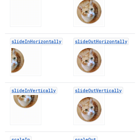
slide
In
Horizontally
slide
Out
Horizontally
slide
In
Vertically
slide
Out
Vertically
scale
In
scale
Out