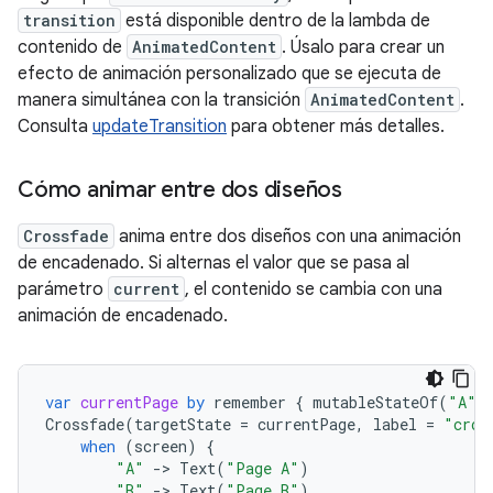
transition
está disponible dentro de la lambda de
contenido de
AnimatedContent
. Úsalo para crear un
efecto de animación personalizado que se ejecuta de
manera simultánea con la transición
AnimatedContent
.
Consulta
updateTransition
para obtener más detalles.
Cómo animar entre dos diseños
Crossfade
anima entre dos diseños con una animación
de encadenado. Si alternas el valor que se pasa al
parámetro
current
, el contenido se cambia con una
animación de encadenado.
var
currentPage
by
remember
{
mutableStateOf
(
"A"
)
Crossfade
(
targetState
=
currentPage
,
label
=
"cros
when
(
screen
)
{
"A"
-
>
Text
(
"Page A"
)
"B"
-
>
Text
(
"Page B"
)