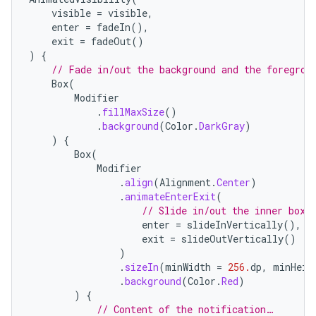
visible
=
visible
,
enter
=
fadeIn
(),
exit
=
fadeOut
()
)
{
// Fade in/out the background and the foregrou
Box
(
Modifier
.
fillMaxSize
()
.
background
(
Color
.
DarkGray
)
)
{
Box
(
Modifier
.
align
(
Alignment
.
Center
)
.
animateEnterExit
(
// Slide in/out the inner box.
enter
=
slideInVertically
(),
exit
=
slideOutVertically
()
)
.
sizeIn
(
minWidth
=
256.
dp
,
minHeig
.
background
(
Color
.
Red
)
)
{
// Content of the notification…