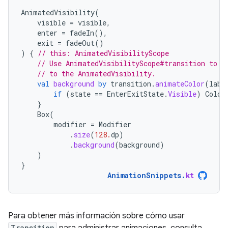
AnimatedVisibility
(
visible
=
visible
,
enter
=
fadeIn
(),
exit
=
fadeOut
()
)
{
// this: AnimatedVisibilityScope
// Use AnimatedVisibilityScope#transition to a
// to the AnimatedVisibility.
val
background
by
transition
.
animateColor
(
labe
if
(
state
==
EnterExitState
.
Visible
)
Color
}
Box
(
modifier
=
Modifier
.
size
(
128.
dp
)
.
background
(
background
)
)
}
AnimationSnippets
.
kt
Para obtener más información sobre cómo usar
Transition