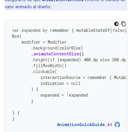
valor animado al diseño.
var
expanded
by
remember
{
mutableStateOf
(
false
)
}
Box
(
modifier
=
Modifier
.
background
(
colorBlue
)
.
animateContentSize
()
.
height
(
if
(
expanded
)
400.
dp
else
200.
dp
)
.
fillMaxWidth
()
.
clickable
(
interactionSource
=
remember
{
Mutable
indication
=
null
)
{
expanded
=
!
expanded
}
)
{
}
AnimationQuickGuide
.
kt