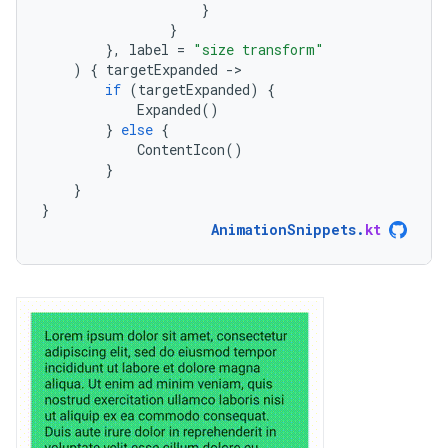
}
}
},
label
=
"size transform"
)
{
targetExpanded
-
if
(
targetExpanded
)
{
Expanded
()
}
else
{
ContentIcon
()
}
}
}
AnimationSnippets
.
kt