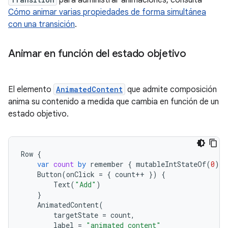
para administrar animaciones, consulta
Cómo animar varias propiedades de forma simultánea
con una transición
.
Animar en función del estado objetivo
El elemento
AnimatedContent
que admite composición
anima su contenido a medida que cambia en función de un
estado objetivo.
Row
{
var
count
by
remember
{
mutableIntStateOf
(
0
)
}
Button
(
onClick
=
{
count
++
})
{
Text
(
"Add"
)
}
AnimatedContent
(
targetState
=
count
,
label
=
"animated content"