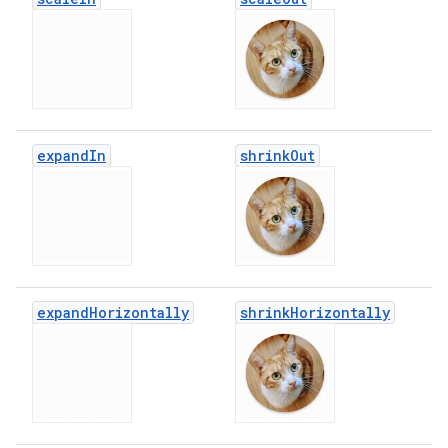
expand
In
shrink
Out
expand
Horizontally
shrink
Horizontally