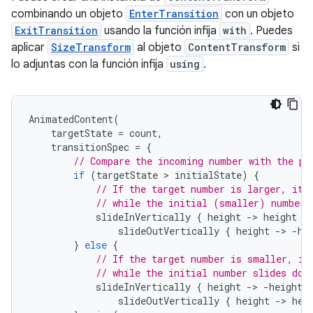
combinando un objeto
EnterTransition
con un objeto
ExitTransition
usando la función infija
with
. Puedes
aplicar
SizeTransform
al objeto
ContentTransform
si
lo adjuntas con la función infija
using
.
AnimatedContent
(
targetState
=
count
,
transitionSpec
=
{
// Compare the incoming number with the pr
if
(
targetState
 > 
initialState
)
{
// If the target number is larger, it 
// while the initial (smaller) number 
slideInVertically
{
height
-
>
height
}
slideOutVertically
{
height
-
>
-
he
}
else
{
// If the target number is smaller, it
// while the initial number slides dow
slideInVertically
{
height
-
>
-
height
slideOutVertically
{
height
-
>
hei