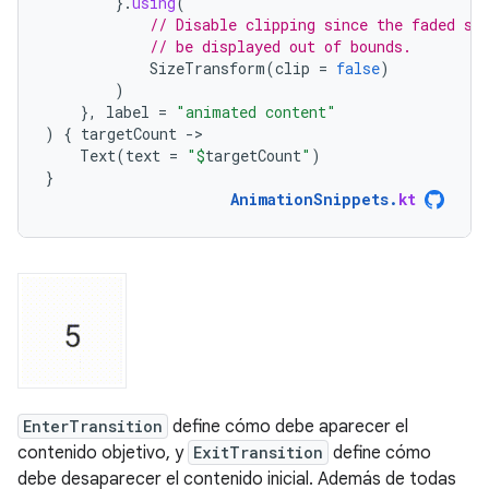
}.
using
(
// Disable clipping since the faded sl
// be displayed out of bounds.
SizeTransform
(
clip
=
false
)
)
},
label
=
"animated content"
)
{
targetCount
-
Text
(
text
=
"
$
targetCount
"
)
}
AnimationSnippets
.
kt
EnterTransition
define cómo debe aparecer el
contenido objetivo, y
ExitTransition
define cómo
debe desaparecer el contenido inicial. Además de todas