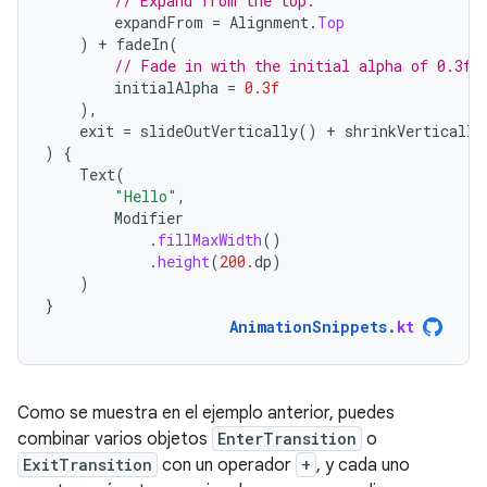
// Expand from the top.
expandFrom
=
Alignment
.
Top
)
+
fadeIn
(
// Fade in with the initial alpha of 0.3f.
initialAlpha
=
0.3f
),
exit
=
slideOutVertically
()
+
shrinkVertically
)
{
Text
(
"Hello"
,
Modifier
.
fillMaxWidth
()
.
height
(
200.
dp
)
)
}
AnimationSnippets
.
kt
Como se muestra en el ejemplo anterior, puedes
combinar varios objetos
EnterTransition
o
ExitTransition
con un operador
+
, y cada uno