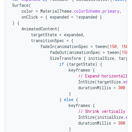
Surface
(
color
=
MaterialTheme
.
colorScheme
.
primary
,
onClick
=
{
expanded
=
!
expanded
}
)
{
AnimatedContent
(
targetState
=
expanded
,
transitionSpec
=
{
fadeIn
(
animationSpec
=
tween
(
150
,
150
)
fadeOut
(
animationSpec
=
tween
(
150
)
SizeTransform
{
initialSize
,
targe
if
(
targetState
)
{
keyframes
{
// Expand horizontally
IntSize
(
targetSize
.
wid
durationMillis
=
300
}
}
else
{
keyframes
{
// Shrink vertically f
IntSize
(
initialSize
.
wi
durationMillis
=
300
}