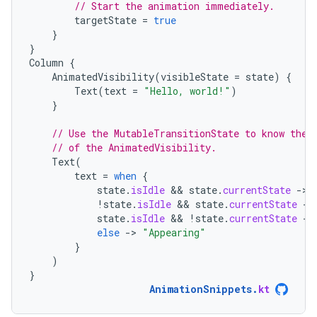
// Start the animation immediately.
targetState
=
true
}
}
Column
{
AnimatedVisibility
(
visibleState
=
state
)
{
Text
(
text
=
"Hello, world!"
)
}
// Use the MutableTransitionState to know the 
// of the AnimatedVisibility.
Text
(
text
=
when
{
state
.
isIdle
 && 
state
.
currentState
-
>
!
state
.
isIdle
 && 
state
.
currentState
-
>
state
.
isIdle
 && 
!
state
.
currentState
-
>
else
-
>
"Appearing"
}
)
}
AnimationSnippets
.
kt