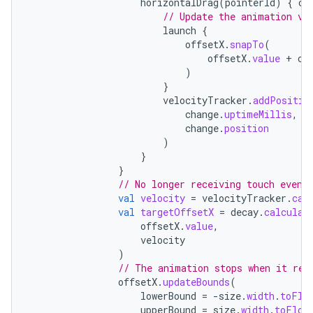
horizontalDrag
(
pointerId
)
{
ch
// Update the animation va
launch
{
offsetX
.
snapTo
(
offsetX
.
value
+
ch
)
}
velocityTracker
.
addPositio
change
.
uptimeMillis
,
change
.
position
)
}
}
// No longer receiving touch event
val
velocity
=
velocityTracker
.
cal
val
targetOffsetX
=
decay
.
calculat
offsetX
.
value
,
velocity
)
// The animation stops when it rea
offsetX
.
updateBounds
(
lowerBound
=
-
size
.
width
.
toFlo
upperBound
=
size
.
width
.
toFloa