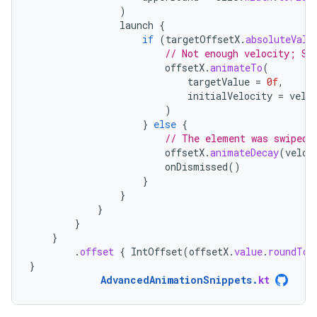
)
launch
{
if
(
targetOffsetX
.
absoluteValu
// Not enough velocity; Sl
offsetX
.
animateTo
(
targetValue
=
0f
,
initialVelocity
=
velo
)
}
else
{
// The element was swiped 
offsetX
.
animateDecay
(
veloc
onDismissed
()
}
}
}
}
}
.
offset
{
IntOffset
(
offsetX
.
value
.
roundToI
}
AdvancedAnimationSnippets
.
kt