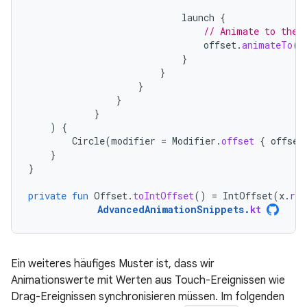
launch
{
// Animate to the 
offset
.
animateTo
(
p
}
}
}
}
}
)
{
Circle
(
modifier
=
Modifier
.
offset
{
offset
}
}
private
fun
Offset
.
toIntOffset
()
=
IntOffset
(
x
.
rou
AdvancedAnimationSnippets
.
kt
Ein weiteres häufiges Muster ist, dass wir
Animationswerte mit Werten aus Touch-Ereignissen wie
Drag-Ereignissen synchronisieren müssen. Im folgenden