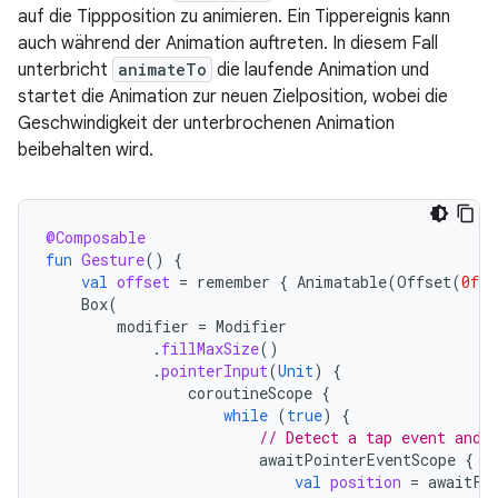
auf die Tippposition zu animieren. Ein Tippereignis kann
auch während der Animation auftreten. In diesem Fall
unterbricht
animateTo
die laufende Animation und
startet die Animation zur neuen Zielposition, wobei die
Geschwindigkeit der unterbrochenen Animation
beibehalten wird.
@Composable
fun
Gesture
()
{
val
offset
=
remember
{
Animatable
(
Offset
(
0f
,
Box
(
modifier
=
Modifier
.
fillMaxSize
()
.
pointerInput
(
Unit
)
{
coroutineScope
{
while
(
true
)
{
// Detect a tap event and 
awaitPointerEventScope
{
val
position
=
awaitFi