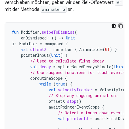
verschieben möchten, geben wir den Ziel-Offsetwert
0f
mit der Methode
animateTo
an.
fun
Modifier
.
swipeToDismiss
(
onDismissed
:
()
-
>
Unit
):
Modifier
=
composed
{
val
offsetX
=
remember
{
Animatable
(
0f
)
}
pointerInput
(
Unit
)
{
// Used to calculate fling decay.
val
decay
=
splineBasedDecay<Float>
(
this
)
// Use suspend functions for touch events 
coroutineScope
{
while
(
true
)
{
val
velocityTracker
=
VelocityTrac
// Stop any ongoing animation.
offsetX
.
stop
()
awaitPointerEventScope
{
// Detect a touch down event.
val
pointerId
=
awaitFirstDown