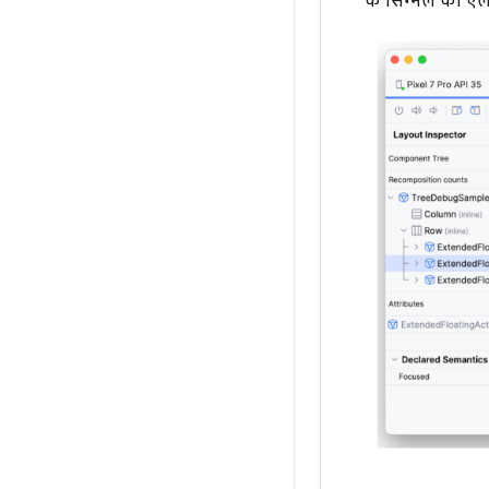
के सिग्नल का एला