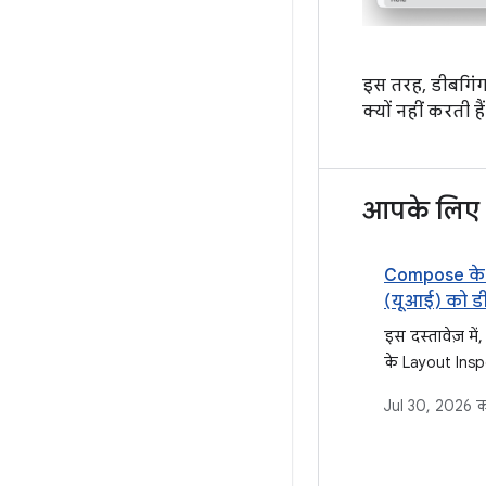
इस तरह, डीबगिंग
क्यों नहीं करती हैं
आपके लिए 
Compose के य
(यूआई) को ड
इस दस्तावेज़ मे
के Layout Insp
करके Compose 
Jul 30, 2026
क
(यूआई) को डीब
बताया गया है. इ
की निगरानी करन