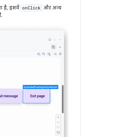
ा है, इसमें
onClick
और अन्य
ै.