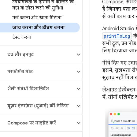
Compose, सेमेंट
उपयोगकर्ता के हिसाब से कॉन्टेंट को
बड़ा या छोटा करने की सुविधा
हैं जिनका पता लग
से क्यों काम कर रह
मर्ज करना और खाता मिटाना
जांच करना और डीबग करना
Android Studio म
printToLog
की
टेस्ट करना
सभी टूल, उन नोड 
लिए दिखाया जाता
टच और इनपुट
नीचे दिए गए उदाह
इसमें, सुलभता सेव
परफ़ॉर्मेंस मोड
सुझाव नहीं मिल र
शैली संबंधी दिशानिर्देश
लेआउट इंस्पेक्टर म
में, तीनों एलिमें
यूज़र इंटरफ़ेस (यूआई) की टेस्टिंग
Compose पर माइग्रेट करें