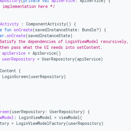
epository
(
private
val
apiService
:
ApiService
)
{
r implementation here */
Activity
:
ComponentActivity
()
{
e
fun
onCreate
(
savedInstanceState
:
Bundle?)
{
er
.
onCreate
(
savedInstanceState
)
Satisfy the dependencies of LoginViewModel recursively,
then pass what the UI needs into setContent.
apiService
=
ApiService
()
userRepository
=
UserRepository
(
apiService
)
Content
{
LoginScreen
(
userRepository
)
e
reen
(
userRepository
:
UserRepository
)
{
wModel
:
LoginViewModel
=
viewModel
(
tory
=
LoginViewModelFactory
(
userRepository
)