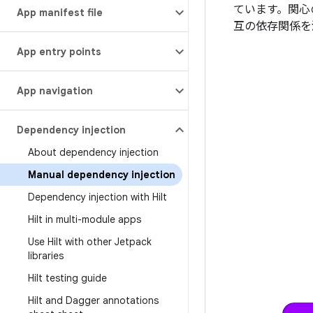
ています。関心
App manifest file
互の依存関係を
App entry points
App navigation
Dependency injection
About dependency injection
Manual dependency injection
Dependency injection with Hilt
Hilt in multi-module apps
Use Hilt with other Jetpack
libraries
Hilt testing guide
Hilt and Dagger annotations