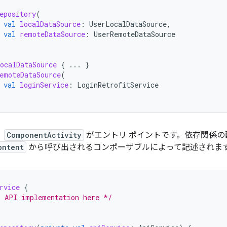
epository
(
val
localDataSource
:
UserLocalDataSource
,
val
remoteDataSource
:
UserRemoteDataSource
ocalDataSource
{
...
}
emoteDataSource
(
val
loginService
:
LoginRetrofitService
、
ComponentActivity
がエントリ ポイントです。依存関係
ontent
から呼び出されるコンポーザブルによって記述されま
rvice
{
r API implementation here */