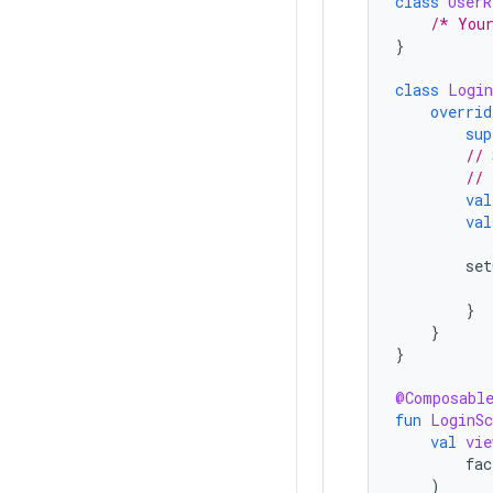
class
UserR
/* You
}
class
Login
overrid
sup
// 
// 
val
val
set
}
}
}
@Composabl
fun
LoginSc
val
vie
fac
)