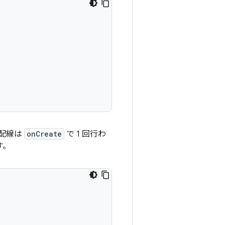
の配線は
onCreate
で 1 回行わ
す。