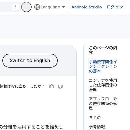
/
Android Studio
ログイン
このページの内
容
手動依存関係イ
ンジェクション
の基本
コンテナを使用
した依存関係の
情報は役に立ちましたか？
管理
アプリフローで
の依存関係の管
理
まとめ
心の分離を活用することを推奨し
参考情報