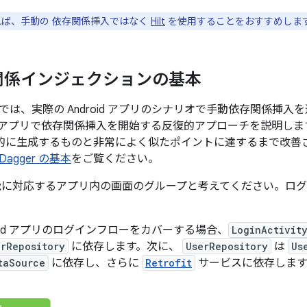
ば、手動の 依存関係挿入ではなく
Hilt
を使用することをおすすめしま
関係インジェクションの基本
では、実際の Android アプリのシナリオで手動依存関係挿
アプリで依存関係挿入を開始する反復的アプローチを説明しま
自動的に生成するものと非常によく似たポイントに達するまで改善され
Dagger の基本
をご覧ください。
に対応するアプリ内の画面のグループと考えてください。ログ
roid アプリのログインフローをカバーする場合、
LoginActivit
erRepository
に依存します。次に、
UserRepository
は
Us
taSource
に依存し、さらに
Retrofit
サービスに依存します