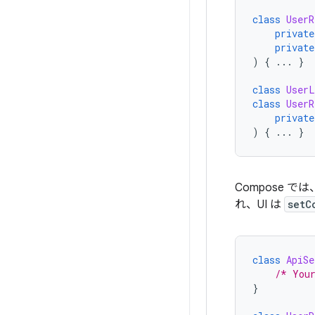
class
UserR
private
private
)
{
...
}
class
UserL
class
UserR
private
)
{
...
}
Compose では
れ、UI は
setC
class
ApiSe
/* You
}