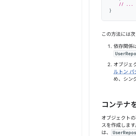
// ...
}
この方法には次
依存関係
UserRepo
オブジェ
ルトン パ
め、シン
コンテナ
オブジェクトの
スを作成します
は、
UserRepo