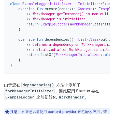
class
ExampleLoggerInitializer
:
Initializer
<
Examp
override
fun
 create
(
context
:
Context
):
Example
// WorkManager.getInstance() is non-null o
// WorkManager is initialized.
return
ExampleLogger
(
WorkManager
.
getInstan
}
override
fun
 dependencies
():
List
<
Class
<
out 
In
// Defines a dependency on WorkManagerIniti
// initialized after WorkManager is initial
return
 listOf
(
WorkManagerInitializer
::
clas
}
}
由于您在
dependencies()
方法中添加了
WorkManagerInitializer
，因此应用 Startup 会在
ExampleLogger
之前初始化
WorkManager
。
注意
：如果您以前使用 content provider 来初始化 应用，请