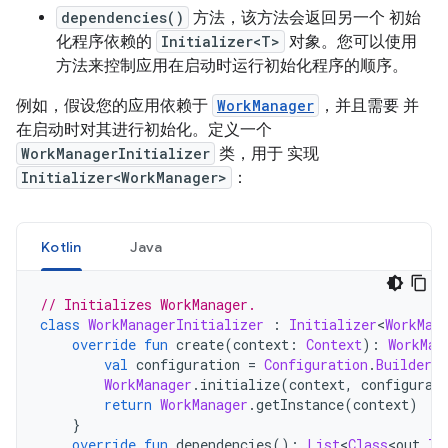
dependencies()
方法，该方法会返回另一个 初始
化程序依赖的
Initializer<T>
对象。您可以使用
方法来控制应用在启动时运行初始化程序的顺序。
例如，假设您的应用依赖于
WorkManager
，并且需要 并
在启动时对其进行初始化。定义一个
WorkManagerInitializer
类，用于 实现
Initializer<WorkManager>
：
Kotlin
Java
// Initializes WorkManager.
class
WorkManagerInitializer
:
Initializer
<
WorkMan
override
fun
 create
(
context
:
Context
):
WorkMan
val
 configuration 
=
Configuration
.
Builder
(
WorkManager
.
initialize
(
context
,
 configurat
return
WorkManager
.
getInstance
(
context
)
}
override
fun
 dependencies
():
List
<
Class
<
out 
In