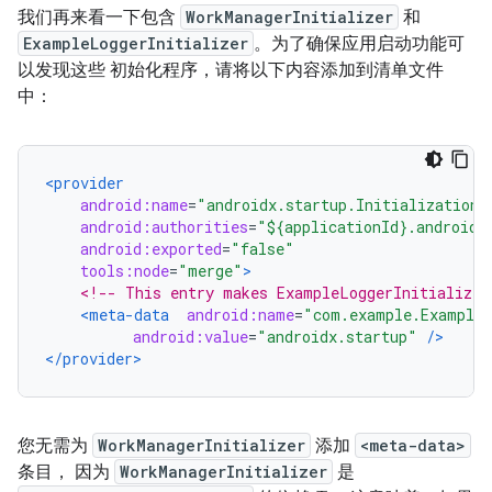
我们再来看一下包含
WorkManagerInitializer
和
ExampleLoggerInitializer
。为了确保应用启动功能可
以发现这些 初始化程序，请将以下内容添加到清单文件
中：
<provider
android:name
=
"androidx.startup.InitializationP
android:authorities
=
"${applicationId}.androidx
android:exported
=
"false"
tools:node
=
"merge"
>
<!-- This entry makes ExampleLoggerInitializer
<meta-data
android:name
=
"com.example.ExampleL
android:value
=
"androidx.startup"
/>
</provider>
您无需为
WorkManagerInitializer
添加
<meta-data>
条目， 因为
WorkManagerInitializer
是