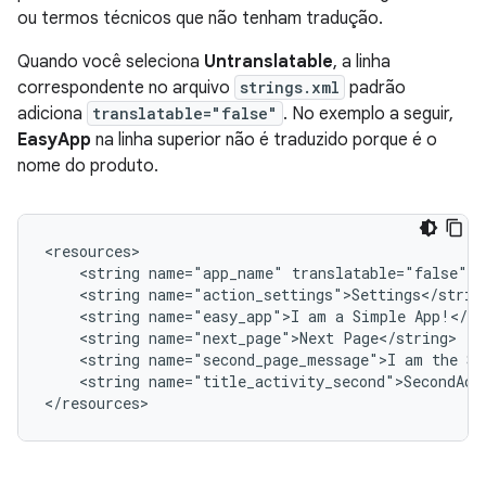
ou termos técnicos que não tenham tradução.
Quando você seleciona
Untranslatable
, a linha
correspondente no arquivo
strings.xml
padrão
adiciona
translatable="false"
. No exemplo a seguir,
EasyApp
na linha superior não é traduzido porque é o
nome do produto.
<string
name="app_name"
<string
<string
name="easy_app">I
am
a
Simple
<string
name="next_page">Next
<string
name="second_page_message">I
am
the
Se
<string
name="title_activity_second">SecondActi