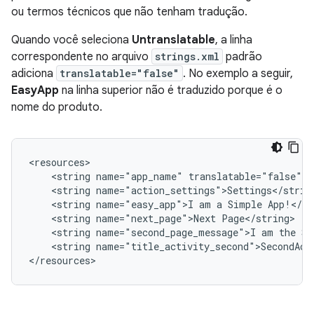
ou termos técnicos que não tenham tradução.
Quando você seleciona
Untranslatable
, a linha
correspondente no arquivo
strings.xml
padrão
adiciona
translatable="false"
. No exemplo a seguir,
EasyApp
na linha superior não é traduzido porque é o
nome do produto.
<string
name="app_name"
<string
<string
name="easy_app">I
am
a
Simple
<string
name="next_page">Next
<string
name="second_page_message">I
am
the
Se
<string
name="title_activity_second">SecondActi